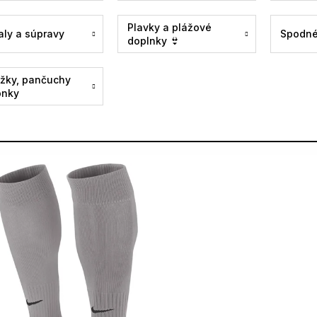
Plavky a plážové
aly a súpravy
Spodné
doplnky 👙
žky, pančuchy
onky