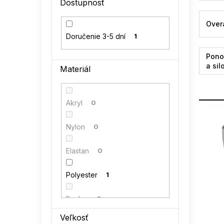
Dostupnosť
l
Over
Doručenie 3-5 dní
1
Pono
a sil
Materiál
Akryl
0
V
ý
Nylon
0
p
i
Elastan
0
s
p
Polyester
1
r
o
Bavlna
0
d
u
Veľkosť
Eko semiš
0