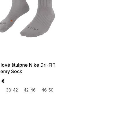
 SALE -35% ?
:35:EUR:P:f!2026-
:01,2026-08-10-
09:00
lové štulpne Nike Dri-FIT
emy Sock
4 €
8
38-42
42-46
46-50
O
v
l
á
d