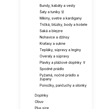
EVANA
0
Bundy, kabáty a vesty
Celulóza
0
38-42
1
Šaty a tuniky 👗
EWLON
0
Mikiny, svetre a kardigany
95 % viskóza
0
39-41
3
Tričká, blúzky, body a košele
FANCY
0
Triacetát
0
Saká a blejzre
39/41
1
FIGL
0
Nohavice a džínsy
Poyester
0
Kraťasy a sukne
40
307
FILA
0
Tepláky, súpravy a legíny
Micro-modal
0
40/42
3
Overaly a súpravy
FIORE
0
Plavky a plážové doplnky 👙
69 % bavlna
0
42
254
Spodné prádlo
FOR FITNESS
0
Pyžamá, nočné prádlo a
Papier
0
župany
42-46
1
FUNNY DAY
0
Ponožky, pančuchy a silonky
Papírová sláma
0
44
55
Doplnky
GABIDAR
0
Rostlinné vlákno
0
Obuv
45
1
gabriella
0
Plus size