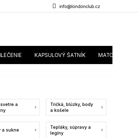
du
O nás
Obchodné podmienky
Podmienky ochrany osobný
info@londonclub.cz
LEČENIE
KAPSULOVÝ ŠATNÍK
MATCHY MATC
 svetre a
Tričká, blúzky, body
any
a košele
Tepláky, súpravy a
y a sukne
legíny