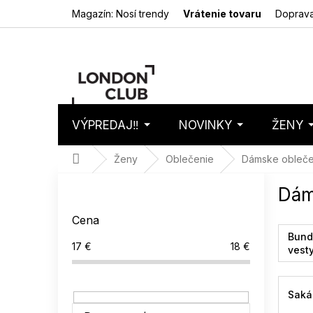
Prejsť
Magazín: Nosí trendy
Vrátenie tovaru
Doprava
na
obsah
VÝPREDAJ‼️
NOVINKY
ŽENY
Nákupný
Prázdny 
košík
Domov
Ženy
Oblečenie
Dámske obleče
B
Dám
o
č
Cena
n
Bund
ý
17
€
18
€
vest
p
a
n
Saká 
e