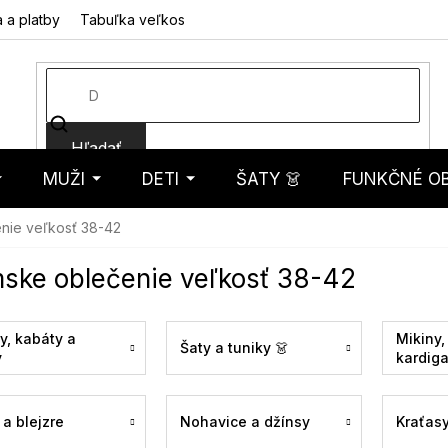
 a platby
Tabuľka veľkostí
Fotorecenzie
Hodnotenie obcho
Hľadať
MUŽI
DETI
ŠATY 👗
FUNKČNÉ OB
košík
nie veľkosť 38-42
ske oblečenie veľkosť 38-42
y, kabáty a
Mikiny,
Šaty a tuniky 👗
y
kardig
a blejzre
Nohavice a džínsy
Kraťas