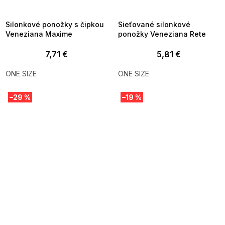
8-04-09:01,2026-08-10-
08-04-09:01,2026-08-10-
09:00
09:00
Silonkové ponožky s čipkou
Sieťované silonkové
Veneziana Maxime
ponožky Veneziana Rete
7,71 €
5,81 €
ONE SIZE
ONE SIZE
–29 %
–19 %