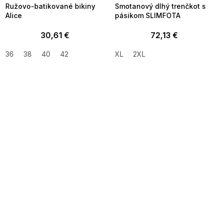
Ružovo-batikované bikiny
Smotanový dlhý trenčkot s
Alice
pásikom SLIMFOTA
30,61 €
72,13 €
36
38
40
42
XL
2XL
SUMMER SALE -35% ?
SUMMER SALE -35% ?
MMER35:35:EUR:P:f!2026-
G_SUMMER35:35:EUR:P:f!2026-