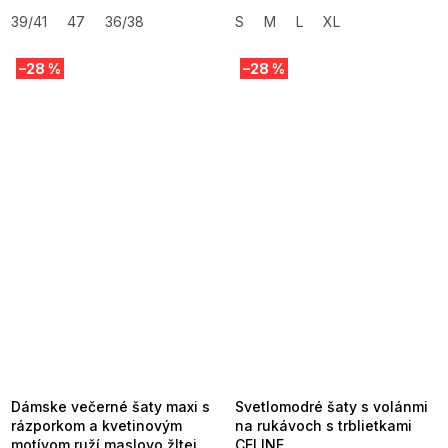
39/41
47
36/38
S
M
L
XL
–28 %
–28 %
SUMMER SALE -35% ?
SUMMER SALE -35% ?
MMER35:35:EUR:P:f!2026-
G_SUMMER35:35:EUR:P:f!2026-
8-04-09:01,2026-08-10-
08-04-09:01,2026-08-10-
09:00
09:00
Dámske večerné šaty maxi s
Svetlomodré šaty s volánmi
rázporkom a kvetinovým
na rukávoch s trblietkami
motívom ruží maslovo žltej
CELINE