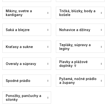
Mikiny, svetre a
Tričká, blúzky, body a
kardigany
košele
Saká a blejzre
Nohavice a džínsy
Tepláky, súpravy a
Kraťasy a sukne
legíny
Plavky a plážové
Overaly a súpravy
doplnky 👙
Pyžamá, nočné prádlo
Spodné prádlo
a župany
Ponožky, pančuchy a
silonky