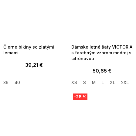
SUMMER SALE -35% ?
SUMMER SALE -35% ?
MMER35:35:EUR:P:f!2026-
G_SUMMER35:35:EUR:P:f!2026-
8-04-09:01,2026-08-10-
08-04-09:01,2026-08-10-
09:00
09:00
Čierne bikiny so zlatými
Dámske letné šaty VICTORIA
lemami
s farebným vzorom modrej s
citrónovou
39,21 €
50,65 €
36
40
XS
S
M
L
XL
2XL
–28 %