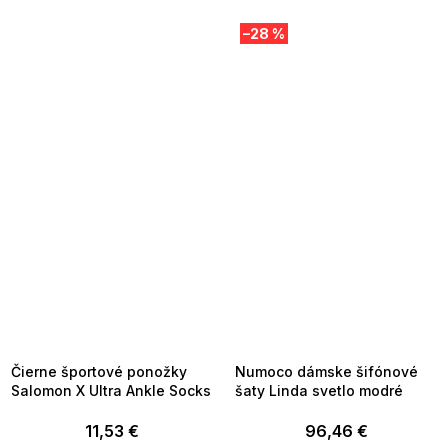
–28 %
SUMMER SALE -35% ?
SUMMER SALE -35% ?
MMER35:35:EUR:P:f!2026-
G_SUMMER35:35:EUR:P:f!2026-
8-04-09:01,2026-08-10-
08-04-09:01,2026-08-10-
09:00
09:00
Čierne športové ponožky
Numoco dámske šifónové
Salomon X Ultra Ankle Socks
šaty Linda svetlo modré
11,53 €
96,46 €