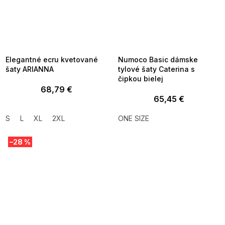
SUMMER SALE -35% ?
SUMMER SALE -35% ?
MMER35:35:EUR:P:f!2026-
G_SUMMER35:35:EUR:P:f!2026-
8-04-09:01,2026-08-10-
08-04-09:01,2026-08-10-
09:00
09:00
Elegantné ecru kvetované
Numoco Basic dámske
šaty ARIANNA
tylové šaty Caterina s
čipkou bielej
68,79 €
65,45 €
S
L
XL
2XL
ONE SIZE
–28 %