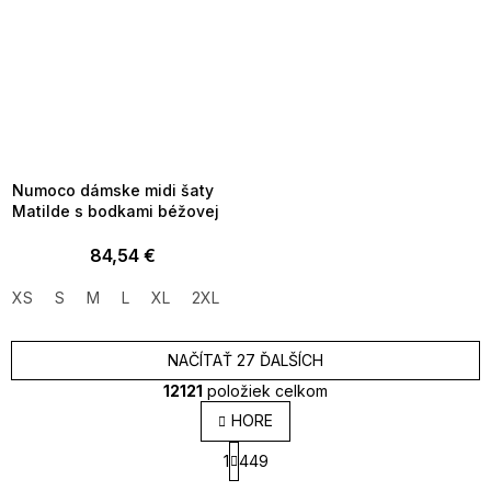
SUMMER SALE -35% ?
MMER35:35:EUR:P:f!2026-
8-04-09:01,2026-08-10-
09:00
Numoco dámske midi šaty
Matilde s bodkami béžovej
84,54 €
XS
S
M
L
XL
2XL
NAČÍTAŤ 27 ĎALŠÍCH
12121
položiek celkom
O
HORE
v
S
l
1
449
t
á
r