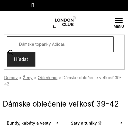
Prejsť
na
obsah
Hľadať
Domov
Ženy
Oblečenie
Dámske oblečenie veľkosť 39-
42
Dámske oblečenie veľkosť 39-42
Bundy, kabáty a vesty
Šaty a tuniky 👗