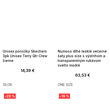
SUMMER SALE -35% ?
SUMMER SALE -35% ?
MMER35:35:EUR:P:f!2026-
G_SUMMER35:35:EUR:P:f!2026-
8-04-09:01,2026-08-10-
08-04-09:01,2026-08-10-
09:00
09:00
Unisex ponožky Skechers
Numoco dlhé lesklé večerné
3pk Unisex Terry Qtr Crew
šaty plus size s výstrihom a
čierne
transparentným rukávom
svetlo modré
14,39 €
63,53 €
35/38
ONE SIZE
–28 %
–19 %