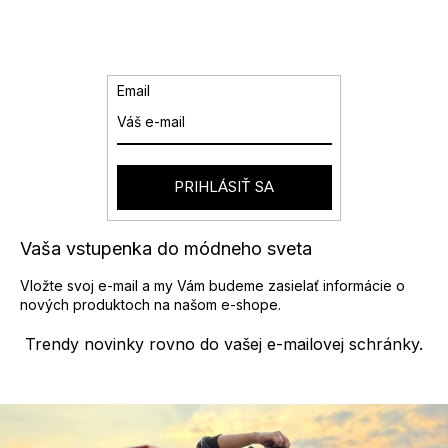
d
á
a
n
k
c
o
i
v
e
Email
a
p
n
r
i
v
e
k
y
PRIHLÁSIŤ SA
v
ý
p
Vaša vstupenka do módneho sveta
i
s
Vložte svoj e-mail a my Vám budeme zasielať informácie o
u
nových produktoch na našom e-shope.
Trendy novinky rovno do vašej e-mailovej schránky.