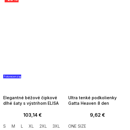
Fotorecenzia
SUMMER SALE -35% ?
SUMMER SALE -35% ?
G_SUMMER35:35:EUR:P:f!2026-
G_SUMMER35:35:EUR:P:f!2026-
08-04-09:01,2026-08-10-
08-04-09:01,2026-08-10-
09:00
09:00
Elegantné béžové čipkové
Ultra tenké podkolienky
dlhé šaty s výstrihom ELISA
Gatta Heaven 8 den
103,14 €
9,62 €
S
M
L
XL
2XL
3XL
ONE SIZE