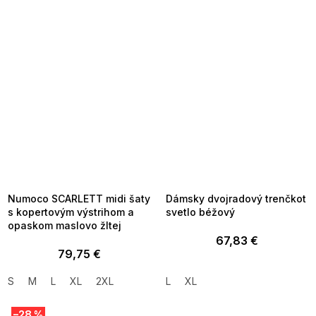
SUMMER SALE -35% ?
SUMMER SALE -35% ?
MMER35:35:EUR:P:f!2026-
G_SUMMER35:35:EUR:P:f!2026-
8-04-09:01,2026-08-10-
08-04-09:01,2026-08-10-
09:00
09:00
Numoco SCARLETT midi šaty
Dámsky dvojradový trenčkot
s kopertovým výstrihom a
svetlo béžový
opaskom maslovo žltej
67,83 €
79,75 €
S
M
L
XL
2XL
L
XL
–28 %