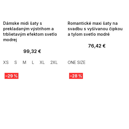
SUMMER SALE -35% ?
SUMMER SALE -35% ?
MMER35:35:EUR:P:f!2026-
G_SUMMER35:35:EUR:P:f!2026-
8-04-09:01,2026-08-10-
08-04-09:01,2026-08-10-
09:00
09:00
Dámske midi šaty s
Romantické maxi šaty na
prekladaným výstrihom a
svadbu s vyšívanou čipkou
trblietavým efektom svetlo
a tylom svetlo modré
modrej
76,42 €
99,32 €
XS
S
M
L
XL
2XL
ONE SIZE
–29 %
–28 %