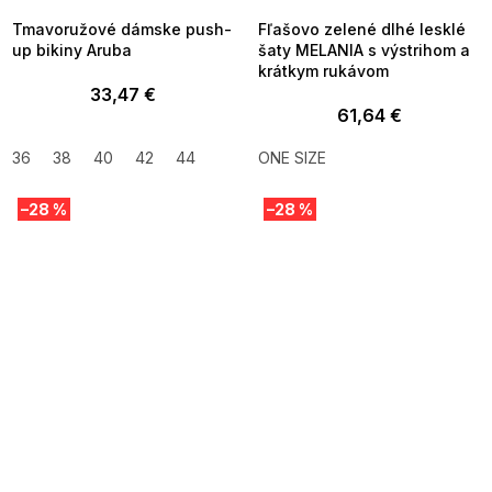
Tmavoružové dámske push-
Fľašovo zelené dlhé lesklé
up bikiny Aruba
šaty MELANIA s výstrihom a
krátkym rukávom
33,47 €
61,64 €
36
38
40
42
44
ONE SIZE
–28 %
–28 %