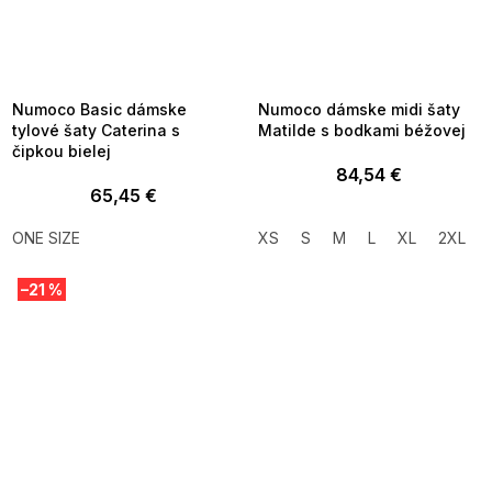
SUMMER SALE -35% ?
SUMMER SALE -35% ?
MMER35:35:EUR:P:f!2026-
G_SUMMER35:35:EUR:P:f!2026-
8-04-09:01,2026-08-10-
08-04-09:01,2026-08-10-
09:00
09:00
Numoco Basic dámske
Numoco dámske midi šaty
tylové šaty Caterina s
Matilde s bodkami béžovej
čipkou bielej
84,54 €
65,45 €
ONE SIZE
XS
S
M
L
XL
2XL
–21 %