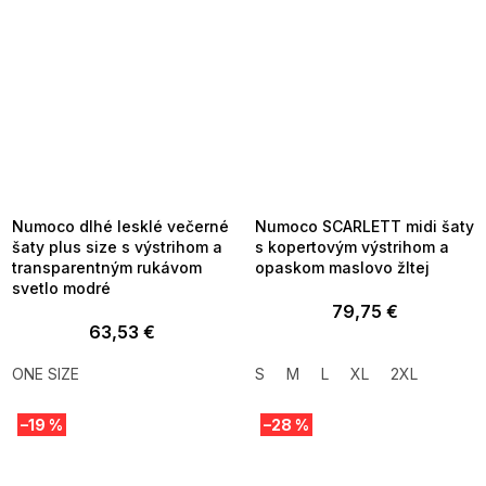
SUMMER SALE -35% ?
SUMMER SALE -35% ?
MMER35:35:EUR:P:f!2026-
G_SUMMER35:35:EUR:P:f!2026-
8-04-09:01,2026-08-10-
08-04-09:01,2026-08-10-
09:00
09:00
Numoco dlhé lesklé večerné
Numoco SCARLETT midi šaty
šaty plus size s výstrihom a
s kopertovým výstrihom a
transparentným rukávom
opaskom maslovo žltej
svetlo modré
79,75 €
63,53 €
ONE SIZE
S
M
L
XL
2XL
–19 %
–28 %