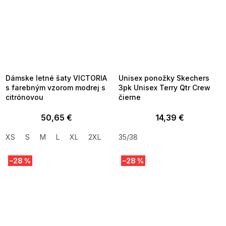
SUMMER SALE -35% ?
SUMMER SALE -35% ?
MMER35:35:EUR:P:f!2026-
G_SUMMER35:35:EUR:P:f!2026-
8-04-09:01,2026-08-10-
08-04-09:01,2026-08-10-
09:00
09:00
Dámske letné šaty VICTORIA
Unisex ponožky Skechers
s farebným vzorom modrej s
3pk Unisex Terry Qtr Crew
citrónovou
čierne
50,65 €
14,39 €
XS
S
M
L
XL
2XL
35/38
–28 %
–28 %