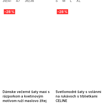
39/41
47
36/38
S
M
L
XL
–28 %
–28 %
SUMMER SALE -35% ?
SUMMER SALE -35% ?
MMER35:35:EUR:P:f!2026-
G_SUMMER35:35:EUR:P:f!2026-
8-04-09:01,2026-08-10-
08-04-09:01,2026-08-10-
09:00
09:00
Dámske večerné šaty maxi s
Svetlomodré šaty s volánmi
rázporkom a kvetinovým
na rukávoch s trblietkami
motívom ruží maslovo žltej
CELINE