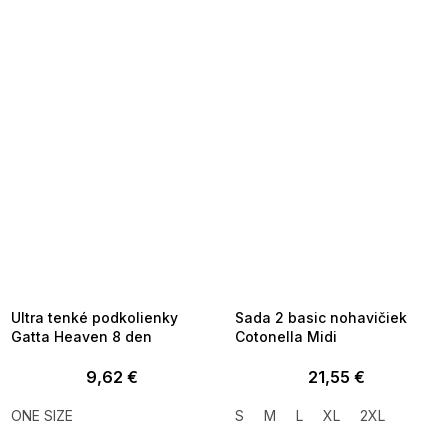
SUMMER SALE -35% ?
SUMMER SALE -35% ?
MMER35:35:EUR:P:f!2026-
G_SUMMER35:35:EUR:P:f!2026-
8-04-09:01,2026-08-10-
08-04-09:01,2026-08-10-
09:00
09:00
Ultra tenké podkolienky
Sada 2 basic nohavičiek
Gatta Heaven 8 den
Cotonella Midi
9,62 €
21,55 €
ONE SIZE
S
M
L
XL
2XL