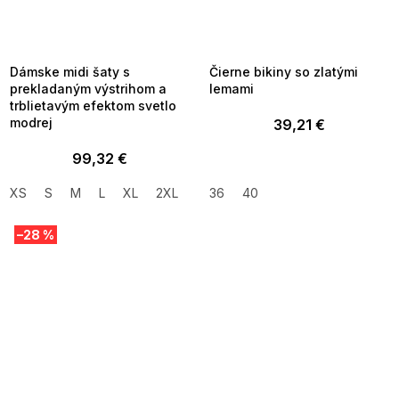
SUMMER SALE -35% ?
SUMMER SALE -35% ?
MMER35:35:EUR:P:f!2026-
G_SUMMER35:35:EUR:P:f!2026-
8-04-09:01,2026-08-10-
08-04-09:01,2026-08-10-
09:00
09:00
Dámske midi šaty s
Čierne bikiny so zlatými
prekladaným výstrihom a
lemami
trblietavým efektom svetlo
modrej
39,21 €
99,32 €
XS
S
M
L
XL
2XL
36
40
–28 %