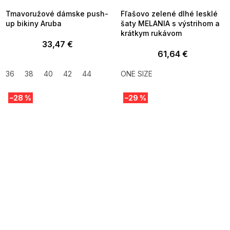
Tmavoružové dámske push-
Fľašovo zelené dlhé lesklé
up bikiny Aruba
šaty MELANIA s výstrihom a
krátkym rukávom
33,47 €
61,64 €
36
38
40
42
44
ONE SIZE
–28 %
–29 %