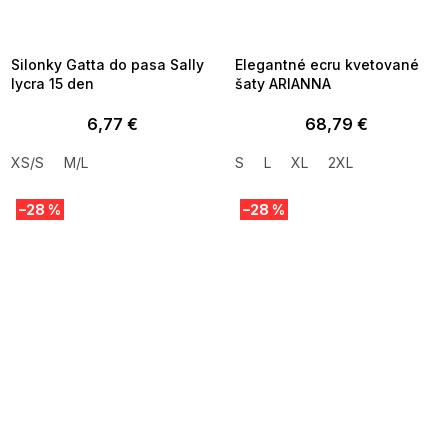
MMER35:35:EUR:P:f!2026-
G_SUMMER35:35:EUR:P:f!2026-
8-04-09:01,2026-08-10-
08-04-09:01,2026-08-10-
09:00
09:00
Silonky Gatta do pasa Sally
Elegantné ecru kvetované
lycra 15 den
šaty ARIANNA
6,77 €
68,79 €
XS/S
M/L
S
L
XL
2XL
–28 %
–28 %