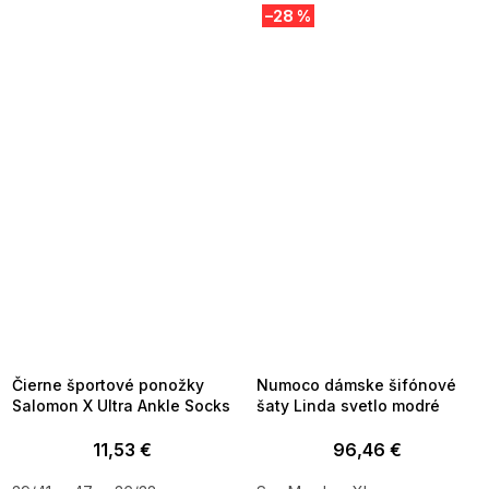
–28 %
SUMMER SALE -35% ?
SUMMER SALE -35% ?
MMER35:35:EUR:P:f!2026-
G_SUMMER35:35:EUR:P:f!2026-
8-04-09:01,2026-08-10-
08-04-09:01,2026-08-10-
09:00
09:00
Čierne športové ponožky
Numoco dámske šifónové
Salomon X Ultra Ankle Socks
šaty Linda svetlo modré
11,53 €
96,46 €