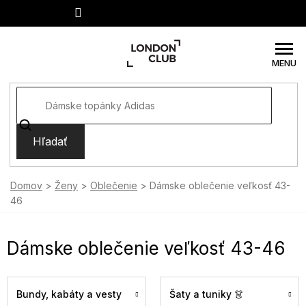
Prejsť
na
obsah
Hľadať
Domov
Ženy
Oblečenie
Dámske oblečenie veľkosť 43-
46
Dámske oblečenie veľkosť 43-46
Bundy, kabáty a vesty
Šaty a tuniky 👗