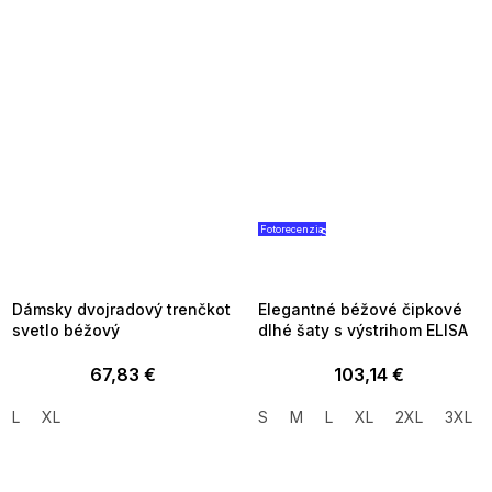
Fotorecenzia
SUMMER SALE -35% ?
SUMMER SALE -35% ?
MMER35:35:EUR:P:f!2026-
G_SUMMER35:35:EUR:P:f!2026
8-04-09:01,2026-08-10-
08-04-09:01,2026-08-10-
09:00
09:00
Dámsky dvojradový trenčkot
Elegantné béžové čipkové
svetlo béžový
dlhé šaty s výstrihom ELISA
67,83 €
103,14 €
L
XL
S
M
L
XL
2XL
3XL