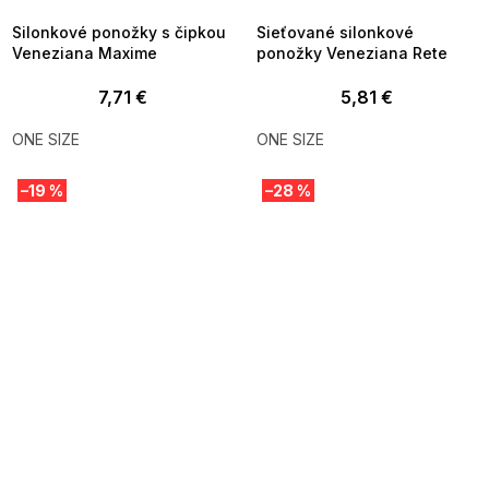
Silonkové ponožky s čipkou
Sieťované silonkové
Veneziana Maxime
ponožky Veneziana Rete
7,71 €
5,81 €
ONE SIZE
ONE SIZE
–19 %
–28 %
SUMMER SALE -35% ?
SUMMER SALE -35% ?