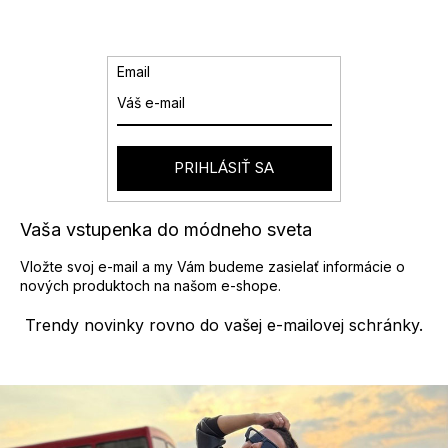
a
n
k
c
o
i
v
e
Email
a
p
n
r
i
v
e
k
y
PRIHLÁSIŤ SA
v
ý
p
Vaša vstupenka do módneho sveta
i
s
Vložte svoj e-mail a my Vám budeme zasielať informácie o
u
nových produktoch na našom e-shope.
Trendy novinky rovno do vašej e-mailovej schránky.