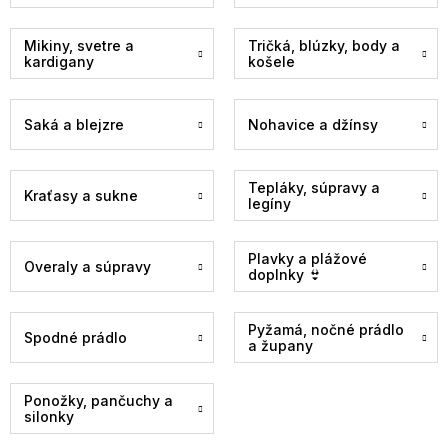
Mikiny, svetre a
Tričká, blúzky, body a
kardigany
košele
Saká a blejzre
Nohavice a džínsy
Tepláky, súpravy a
Kraťasy a sukne
legíny
Plavky a plážové
Overaly a súpravy
doplnky 👙
Pyžamá, nočné prádlo
Spodné prádlo
a župany
Ponožky, pančuchy a
silonky