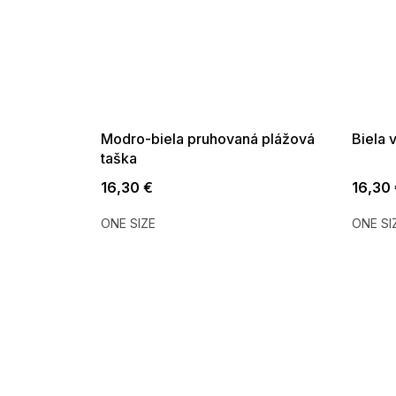
SUMMER SALE -35% ?
SUMMER 
G_SUMMER35:35:EUR:P:f!2026-
G_SUMMER35:
08-04-09:01,2026-08-10-
08-04-09:
09:00
Modro-biela pruhovaná plážová
Biela 
taška
16,30 €
16,30
ONE SIZE
ONE SI