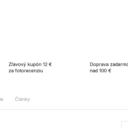
Skvele sa hodí k letným šatá
pohodlný a štýlový outfit.
Použitie:
Vhodné na každodenné noseni
aj na voľný čas. Vďaka ľahkej
bežné denné využitie.
Zľavový kupón 12 €
Doprava zadarm
za fotorecenziu
nad 100 €
ie
Články