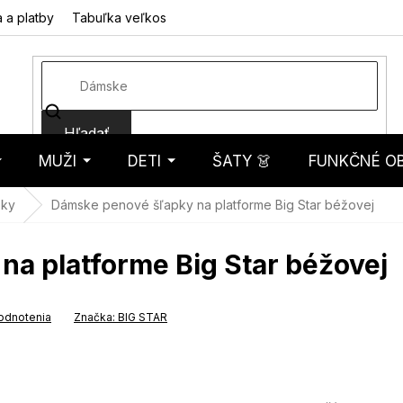
 a platby
Tabuľka veľkostí
Fotorecenzie
Hodnotenie obcho
Hľadať
MUŽI
DETI
ŠATY 👗
FUNKČNÉ OB
košík
pky
Dámske penové šľapky na platforme Big Star béžovej
a platforme Big Star béžovej
odnotenia
Značka:
BIG STAR