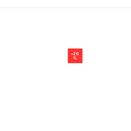
–20
%