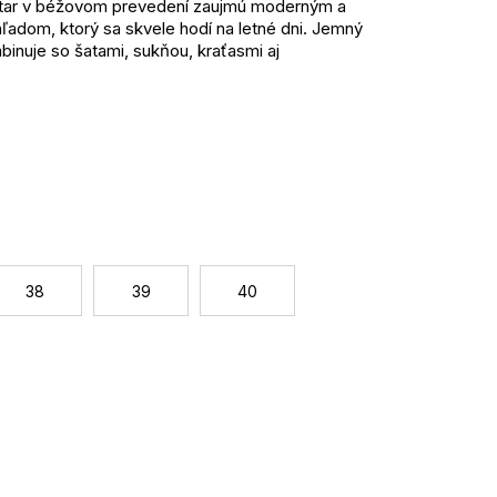
tar v béžovom prevedení zaujmú moderným a
ľadom, ktorý sa skvele hodí na letné dni. Jemný
binuje so šatami, sukňou, kraťasmi aj
latforma dodáva modelu výraznejší štýl.
eny, ktorá prispieva k pohodlnému noseniu počas
ľahčuje obúvanie, predný pásik s prackou dodáva
platforma s výškou 4 cm podporuje komfort pri
ženy, ktoré hľadajú spojenie pohodlia, ľahkosti a
Jednotková
cena:
ie
38
39
40
enie
 s outfitmi
cký materiál