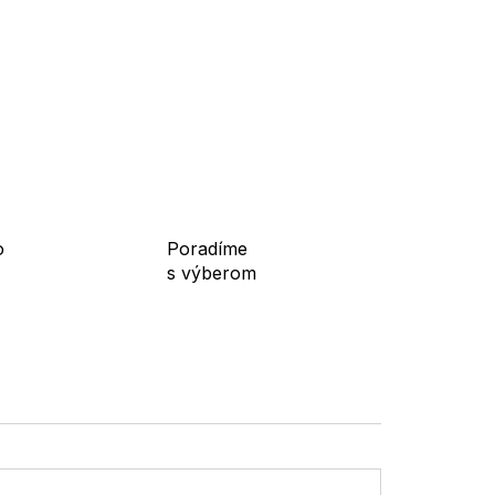
m, ľanovým nohaviciam aj džínsovým kraťasom pre
e v lete, do mesta, na dovolenku, na prechádzky
 konštrukcii a platforme sú praktickou voľbou pre
o
Poradíme
s výberom