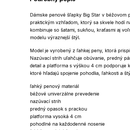
Dámske penové šľapky Big Star v béžovom 
praktickým vzhľadom, ktorý sa skvele hodí na
kombinuje so šatami, sukňou, kraťasmi aj v
modelu výraznejší štýl.
Model je vyrobený z ľahkej peny, ktorá pris
Nazúvací strih uľahčuje obúvanie, predný p
detail a platforma s výškou 4 cm podporuje 
ktoré hľadajú spojenie pohodlia, ľahkosti a š
ľahký penový materiál
béžové univerzálne prevedenie
nazúvací strih
predný opasok s prackou
platforma vysoká 4 cm
pohodlné na každodenné nosenie