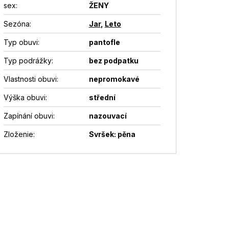
sex
:
ŽENY
Sezóna
:
Jar
,
Leto
Typ obuvi
:
pantofle
Typ podrážky
:
bez podpatku
Vlastnosti obuvi
:
nepromokavé
Výška obuvi
:
střední
Zapínání obuvi
:
nazouvací
Zloženie
:
Svršek: pěna