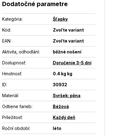
Dodatočné parametre
Kategória
:
Šľapky
Kód:
Zvoľte variant
EAN
:
Zvoľte variant
Aktivita, odhodlání
:
běžné nošení
Dostupnosť
:
Doručenie 3-5 dní
Hmotnosť
:
0.4 kg kg
ID
:
30932
Materiál
:
Svršek: pěna
Odtiene farieb
:
Béžová
Príležitosť
:
Každý deň
Roční období
:
léto