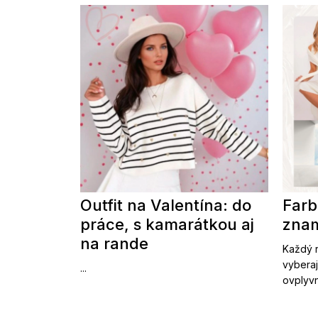
Outfit na Valentína: do
Farb
práce, s kamarátkou aj
znam
na rande
Každý r
vyberaj
...
ovplyvn