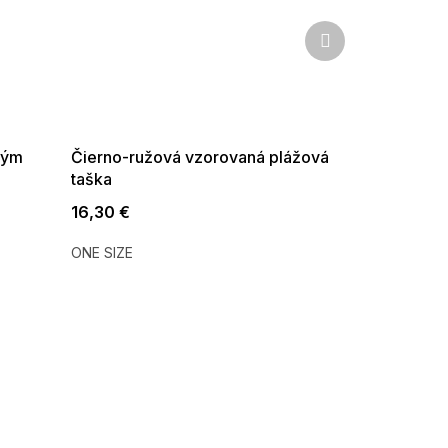
Ďalší
produkt
SUMMER SALE -35% ?
G_SUMMER35:35:EUR:P:f!2026-
08-04-09:01,2026-08-10-
09:00
tým
Čierno-ružová vzorovaná plážová
taška
16,30 €
ONE SIZE