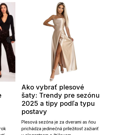
Ako vybrať plesové
e
šaty: Trendy pre sezónu
2025 a tipy podľa typu
postavy
Plesová sezóna je za dverami as ňou
 rok
prichádza jedinečná príležitosť zažiariť