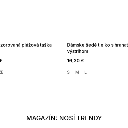
SALE -35% ?
SUMMER SALE -35% ?
35:EUR:P:f!2026-
G_SUMMER35:35:EUR:P:f!2026-
01,2026-08-10-
08-04-09:01,2026-08-10-
09:00
09:00
vzorovaná plážová taška
Dámske šedé tielko s hrana
výstrihom
 €
16,30 €
ZE
S
M
L
MAGAZÍN: NOSÍ TRENDY