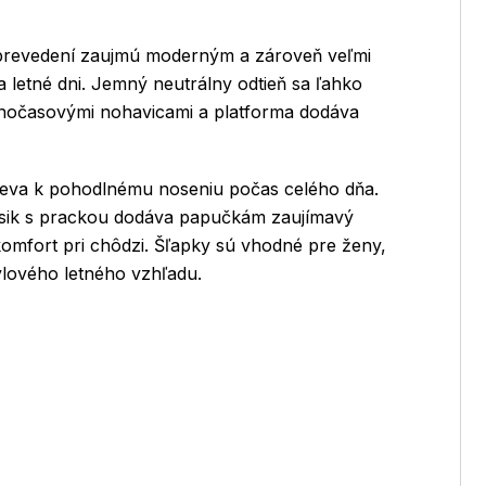
prevedení zaujmú moderným a zároveň veľmi
 letné dni. Jemný neutrálny odtieň sa ľahko
oľnočasovými nohavicami a platforma dodáva
pieva k pohodlnému noseniu počas celého dňa.
ásik s prackou dodáva papučkám zaujímavý
komfort pri chôdzi. Šľapky sú vhodné pre ženy,
týlového letného vzhľadu.