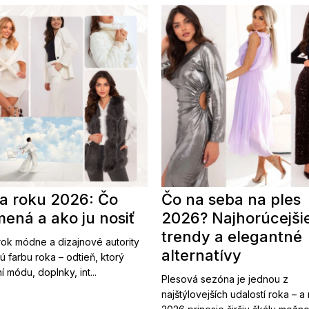
a roku 2026: Čo
Čo na seba na ples
ená a ako ju nosiť
2026? Najhorúcejši
trendy a elegantné
ok módne a dizajnové autority
alternatívy
ú farbu roka – odtieň, ktorý
í módu, doplnky, int...
Plesová sezóna je jednou z
najštýlovejších udalostí roka – a