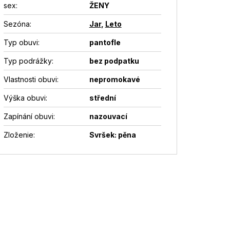
sex
:
ŽENY
Sezóna
:
Jar
,
Leto
Typ obuvi
:
pantofle
Typ podrážky
:
bez podpatku
Vlastnosti obuvi
:
nepromokavé
Výška obuvi
:
střední
Zapínání obuvi
:
nazouvací
Zloženie
:
Svršek: pěna