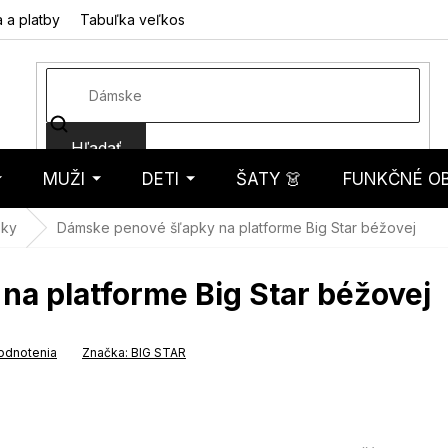
 a platby
Tabuľka veľkostí
Fotorecenzie
Hodnotenie obcho
Hľadať
MUŽI
DETI
ŠATY 👗
FUNKČNÉ OB
košík
pky
Dámske penové šľapky na platforme Big Star béžovej
a platforme Big Star béžovej
odnotenia
Značka:
BIG STAR