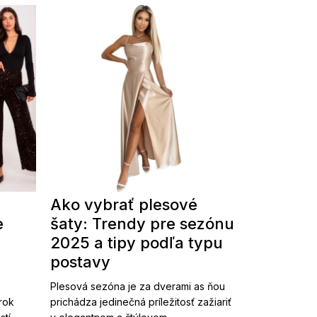
Ako vybrať plesové
e
šaty: Trendy pre sezónu
2025 a tipy podľa typu
postavy
Plesová sezóna je za dverami as ňou
 rok
prichádza jedinečná príležitosť zažiariť