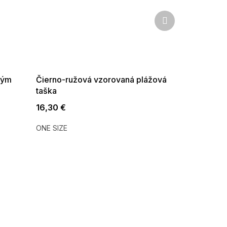
Ďalší
produkt
SUMMER SALE -35% ?
G_SUMMER35:35:EUR:P:f!2026-
08-04-09:01,2026-08-10-
09:00
tým
Čierno-ružová vzorovaná plážová
taška
16,30 €
ONE SIZE