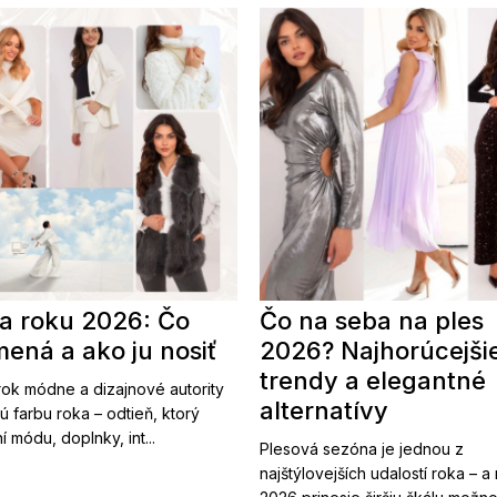
a roku 2026: Čo
Čo na seba na ples
ená a ako ju nosiť
2026? Najhorúcejši
trendy a elegantné
ok módne a dizajnové autority
alternatívy
ú farbu roka – odtieň, ktorý
í módu, doplnky, int...
Plesová sezóna je jednou z
najštýlovejších udalostí roka – a