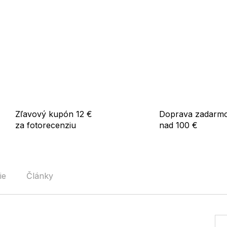
Skvele sa hodí k letným šatá
pohodlný a štýlový outfit.
Použitie:
Vhodné na každodenné noseni
aj na voľný čas. Vďaka ľahkej
bežné denné využitie.
Zľavový kupón 12 €
Doprava zadarm
za fotorecenziu
nad 100 €
ie
Články