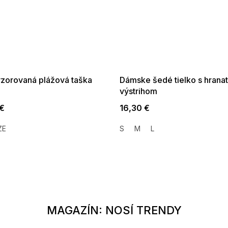
SALE -35% ?
SUMMER SALE -35% ?
35:EUR:P:f!2026-
G_SUMMER35:35:EUR:P:f!2026-
01,2026-08-10-
08-04-09:01,2026-08-10-
09:00
09:00
vzorovaná plážová taška
Dámske šedé tielko s hrana
výstrihom
 €
16,30 €
ZE
S
M
L
MAGAZÍN: NOSÍ TRENDY