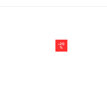
–20
%