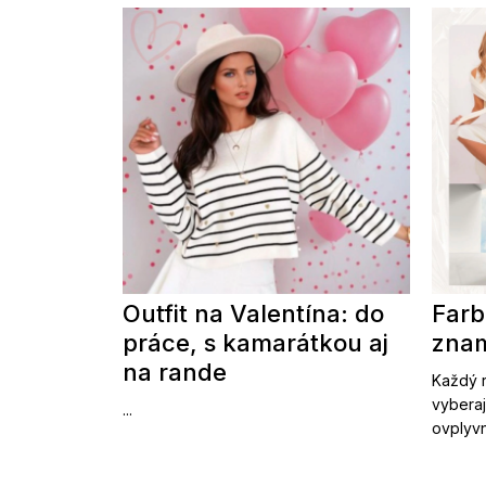
Outfit na Valentína: do
Farb
práce, s kamarátkou aj
znam
na rande
Každý r
vyberaj
...
ovplyvn