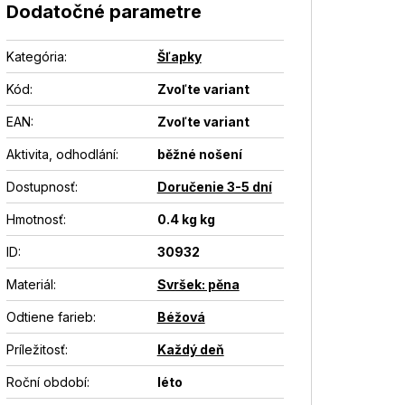
Dodatočné parametre
Kategória
:
Šľapky
Kód:
Zvoľte variant
EAN
:
Zvoľte variant
Aktivita, odhodlání
:
běžné nošení
Dostupnosť
:
Doručenie 3-5 dní
Hmotnosť
:
0.4 kg kg
ID
:
30932
Materiál
:
Svršek: pěna
Odtiene farieb
:
Béžová
Príležitosť
:
Každý deň
Roční období
:
léto