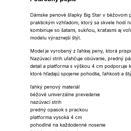
Dámske penové šľapky Big Star v béžovom 
praktickým vzhľadom, ktorý sa skvele hodí na
kombinuje so šatami, sukňou, kraťasmi aj v
modelu výraznejší štýl.
Model je vyrobený z ľahkej peny, ktorá pris
Nazúvací strih uľahčuje obúvanie, predný p
detail a platforma s výškou 4 cm podporuje 
ktoré hľadajú spojenie pohodlia, ľahkosti a š
ľahký penový materiál
béžové univerzálne prevedenie
nazúvací strih
predný opasok s prackou
platforma vysoká 4 cm
pohodlné na každodenné nosenie