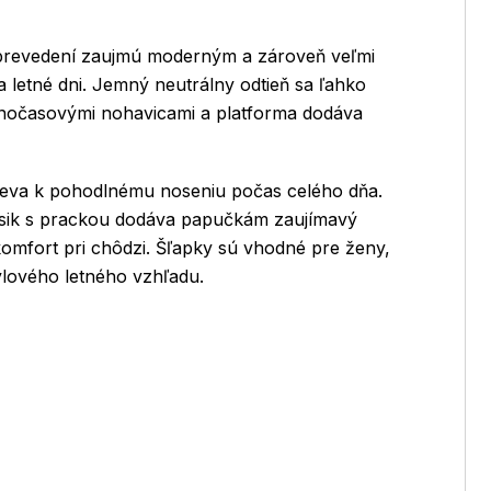
prevedení zaujmú moderným a zároveň veľmi
 letné dni. Jemný neutrálny odtieň sa ľahko
oľnočasovými nohavicami a platforma dodáva
pieva k pohodlnému noseniu počas celého dňa.
ásik s prackou dodáva papučkám zaujímavý
komfort pri chôdzi. Šľapky sú vhodné pre ženy,
týlového letného vzhľadu.