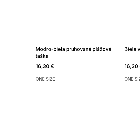
SUMMER SALE -35% ?
SUMMER 
G_SUMMER35:35:EUR:P:f!2026-
G_SUMMER35:
08-04-09:01,2026-08-10-
08-04-09:
09:00
Modro-biela pruhovaná plážová
Biela 
taška
16,30 €
16,30
ONE SIZE
ONE SI