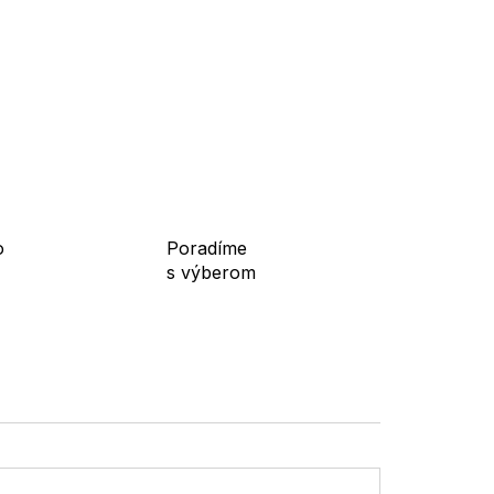
m, ľanovým nohaviciam aj džínsovým kraťasom pre
e v lete, do mesta, na dovolenku, na prechádzky
 konštrukcii a platforme sú praktickou voľbou pre
o
Poradíme
s výberom