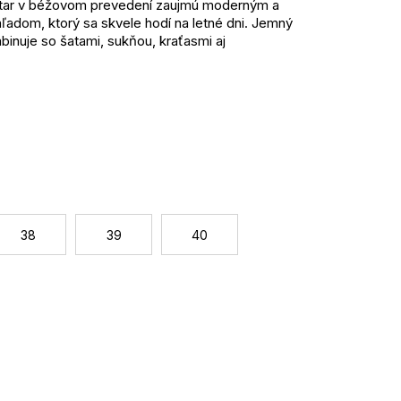
tar v béžovom prevedení zaujmú moderným a
ľadom, ktorý sa skvele hodí na letné dni. Jemný
binuje so šatami, sukňou, kraťasmi aj
latforma dodáva modelu výraznejší štýl.
eny, ktorá prispieva k pohodlnému noseniu počas
ľahčuje obúvanie, predný pásik s prackou dodáva
platforma s výškou 4 cm podporuje komfort pri
ženy, ktoré hľadajú spojenie pohodlia, ľahkosti a
Jednotková
cena:
ie
38
39
40
enie
 s outfitmi
cký materiál