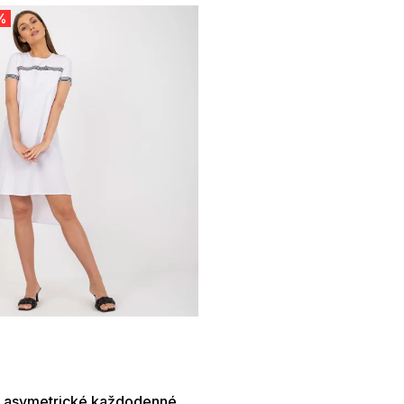
%
 SALE -35% ?
:35:EUR:P:f!2026-
:01,2026-08-10-
09:00
e asymetrické každodenné