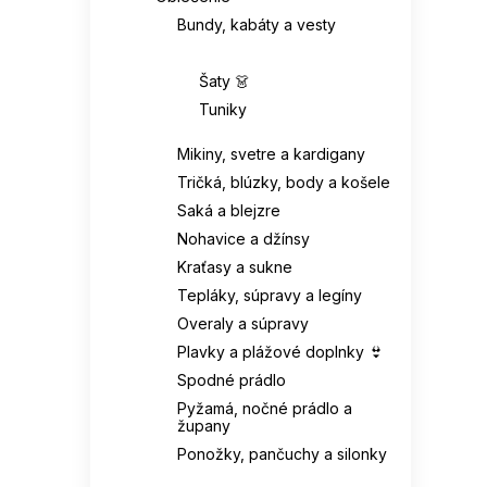
Bundy, kabáty a vesty
Šaty a tuniky 👗
Šaty 👗
Tuniky
Mikiny, svetre a kardigany
Tričká, blúzky, body a košele
Saká a blejzre
Nohavice a džínsy
Kraťasy a sukne
Tepláky, súpravy a legíny
Overaly a súpravy
Plavky a plážové doplnky 👙
Spodné prádlo
Pyžamá, nočné prádlo a
župany
Ponožky, pančuchy a silonky