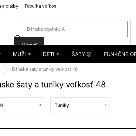
 a platby
Tabuľka veľkostí
Fotorecenzie
Hodnotenie obcho
Hľadať
MUŽI
DETI
ŠATY 👗
FUNKČNÉ OB
košík
Dámske šaty a tuniky veľkosť 48
ske šaty a tuniky veľkosť 48
👗
Tuniky