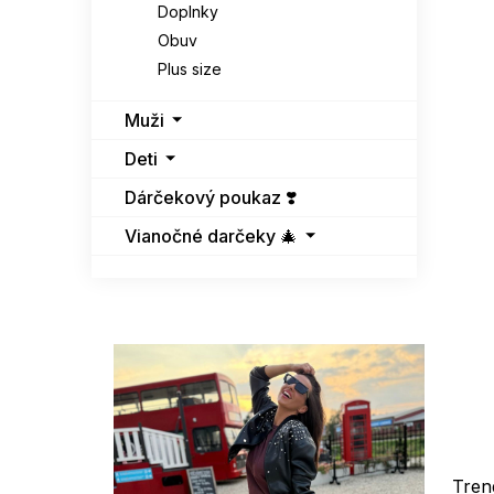
Doplnky
Obuv
Plus size
Muži
Deti
Dárčekový poukaz ❣️
Vianočné darčeky 🎄
Tren