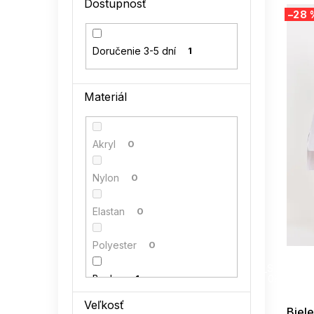
V
Dostupnosť
l
–28 
ý
p
i
Doručenie 3-5 dní
1
s
p
r
Materiál
o
d
u
Akryl
0
k
t
Nylon
0
o
v
Elastan
0
Polyester
0
SUMMER
G_SUMMER35
Bavlna
1
08-04-09
Veľkosť
Biel
Polyamid
0