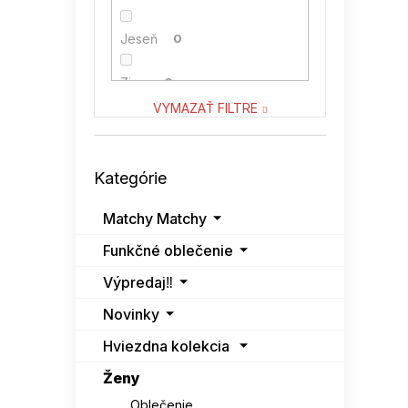
VENATON
0
Jeseň
0
VITON
0
Zima
0
VYMAZAŤ FILTRE
Preskočiť
Kategórie
kategórie
Matchy Matchy
Funkčné oblečenie
Výpredaj‼️
Novinky
Hviezdna kolekcia
Ženy
Oblečenie