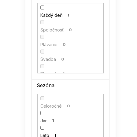
42
52
kocula
0
Každý deň
1
44
1
LENITIF
0
Spoločnosť
0
46
1
MiniMom by TESSITA
0
Plávanie
0
48
1
NUMERO
0
Svadba
0
NUMOCO
0
Plesové
0
Sezóna
PAMUK LINE
0
RELEVANCE
0
Celoročné
0
RUE PARIS
0
Jar
1
SUBLEVEL
0
Leto
1