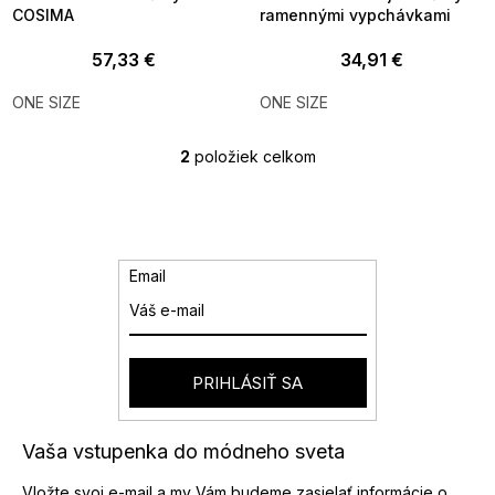
COSIMA
ramennými vypchávkami
57,33 €
34,91 €
ONE SIZE
ONE SIZE
2
položiek celkom
O
v
l
á
d
a
Email
c
i
e
p
r
PRIHLÁSIŤ SA
v
k
y
Vaša vstupenka do módneho sveta
v
ý
Vložte svoj e-mail a my Vám budeme zasielať informácie o