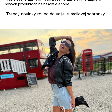
p
nových produktoch na našom e-shope.
i
s
Trendy novinky rovno do vašej e-mailovej schránky.
u