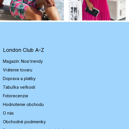
Z
á
p
ä
t
London Club A-Z
i
Magazín: Nosí trendy
e
Vrátenie tovaru
Doprava a platby
Tabuľka veľkostí
Fotorecenzie
Hodnotenie obchodu
O nás
Obchodné podmienky