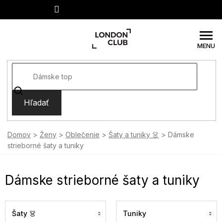
Prejsť
na
obsah
Hľadať
Domov
Ženy
Oblečenie
Šaty a tuniky 👗
Dámske
strieborné šaty a tuniky
Dámske strieborné šaty a tuniky
Šaty 👗
Tuniky