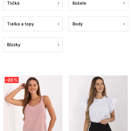
Tričká
Košele
Tielka a topy
Body
Blúzky
V
–20 %
ý
p
i
s
p
r
o
d