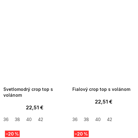
SUMMER SALE -35% ?
SUMMER SALE -35% ?
MMER35:35:EUR:P:f!2026-
G_SUMMER35:35:EUR:P:f!2026-
8-04-09:01,2026-08-10-
08-04-09:01,2026-08-10-
09:00
09:00
Svetlomodrý crop top s
Fialový crop top s volánom
volánom
22,51 €
22,51 €
36
38
40
42
36
38
40
42
–20 %
–20 %