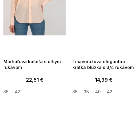
SUMMER SALE -35% ?
SUMMER SALE -35% ?
MMER35:35:EUR:P:f!2026-
G_SUMMER35:35:EUR:P:f!2026-
8-04-09:01,2026-08-10-
08-04-09:01,2026-08-10-
09:00
09:00
Marhuľová košeľa s dlhým
Tmavoružová elegantná
rukávom
krátka blúzka s 3/4 rukávom
22,51 €
14,39 €
36
42
36
38
40
42