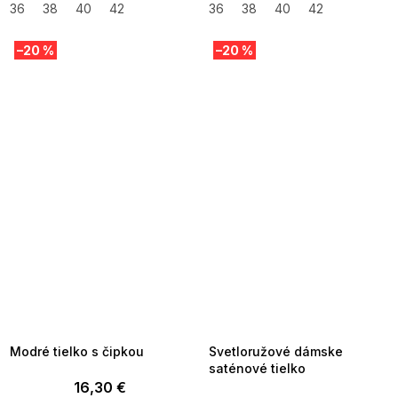
36
38
40
42
36
38
40
42
–20 %
–20 %
SUMMER SALE -35% ?
SUMMER SALE -35% ?
MMER35:35:EUR:P:f!2026-
G_SUMMER35:35:EUR:P:f!2026-
8-04-09:01,2026-08-10-
08-04-09:01,2026-08-10-
09:00
09:00
Modré tielko s čipkou
Svetloružové dámske
saténové tielko
16,30 €