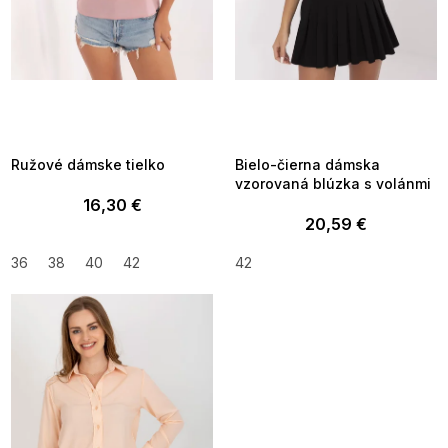
u
k
t
o
v
SUMMER SALE -35% ?
SUMMER SALE -35% ?
MMER35:35:EUR:P:f!2026-
G_SUMMER35:35:EUR:P:f!2026-
8-04-09:01,2026-08-10-
08-04-09:01,2026-08-10-
09:00
09:00
Ružové dámske tielko
Bielo-čierna dámska
vzorovaná blúzka s volánmi
16,30 €
20,59 €
36
38
40
42
42