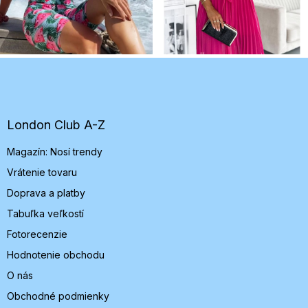
Z
á
p
ä
t
London Club A-Z
i
Magazín: Nosí trendy
e
Vrátenie tovaru
Doprava a platby
Tabuľka veľkostí
Fotorecenzie
Hodnotenie obchodu
O nás
Obchodné podmienky