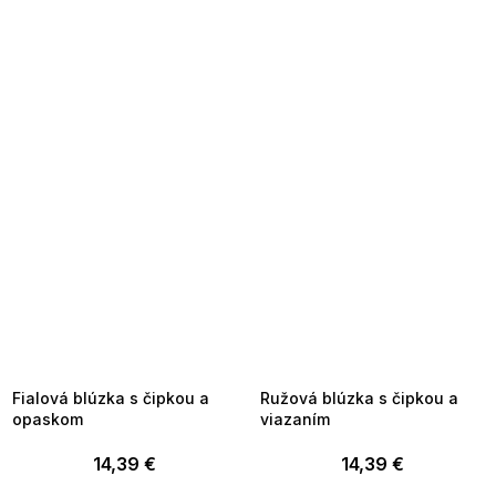
SUMMER SALE -35% ?
SUMMER SALE -35% ?
MMER35:35:EUR:P:f!2026-
G_SUMMER35:35:EUR:P:f!2026-
8-04-09:01,2026-08-10-
08-04-09:01,2026-08-10-
09:00
09:00
Fialová blúzka s čipkou a
Ružová blúzka s čipkou a
opaskom
viazaním
14,39 €
14,39 €