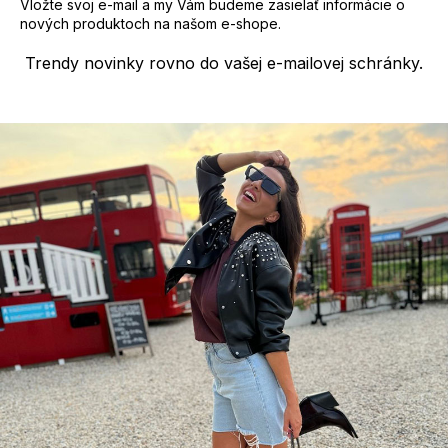
Vložte svoj e-mail a my Vám budeme zasielať informácie o
p
nových produktoch na našom e-shope.
i
s
Trendy novinky rovno do vašej e-mailovej schránky.
u