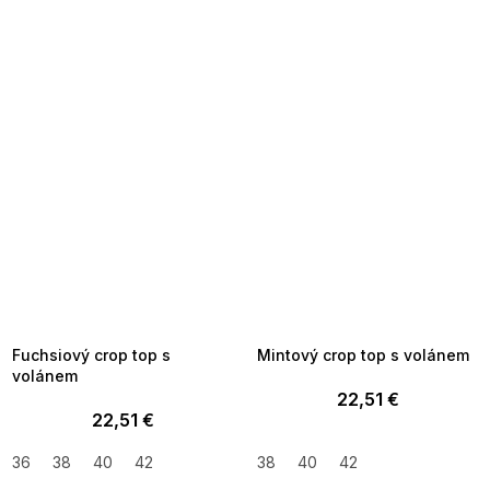
SUMMER SALE -35% ?
SUMMER SALE -35% ?
MMER35:35:EUR:P:f!2026-
G_SUMMER35:35:EUR:P:f!2026-
8-04-09:01,2026-08-10-
08-04-09:01,2026-08-10-
09:00
09:00
Fuchsiový crop top s
Mintový crop top s volánem
volánem
22,51 €
22,51 €
36
38
40
42
38
40
42