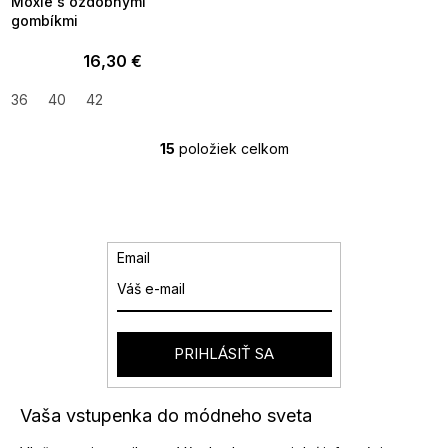
Moxie s ozdobnými
gombíkmi
16,30 €
36
40
42
15
položiek celkom
O
v
l
á
d
a
Email
c
i
e
p
r
PRIHLÁSIŤ SA
v
k
y
Vaša vstupenka do módneho sveta
v
ý