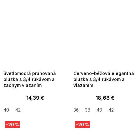
SUMMER SALE -35% ?
SUMMER SALE -35% ?
MMER35:35:EUR:P:f!2026-
G_SUMMER35:35:EUR:P:f!2026-
8-04-09:01,2026-08-10-
08-04-09:01,2026-08-10-
09:00
09:00
Svetlomodrá pruhovaná
Červeno-béžová elegantná
blúzka s 3/4 rukávom a
blúzka s 3/4 rukávom a
zadným viazaním
viazaním
14,39 €
18,68 €
40
42
36
38
40
42
–20 %
–20 %