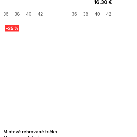
16,30 €
36
38
40
42
36
38
40
42
–25 %
SUMMER SALE -35% ?
MMER35:35:EUR:P:f!2026-
8-04-09:01,2026-08-10-
09:00
Mintové rebrované tričko