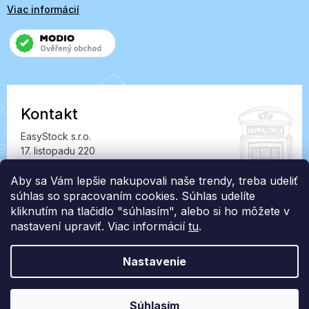
Viac informácií
Kontakt
EasyStock s.r.o.
17. listopadu 220
549 41 Červený Kostelec
IČ: 07727402, DIČ: CZ07727402
Aby sa Vám lepšie nakupovali naše trendy, treba udeliť
súhlas so spracovaním cookies. Súhlas udelíte
info@londonclub.sk
kliknutím na tlačidlo "súhlasím", alebo si ho môžete v
nastavení upraviť. Viac informácií
tu
.
Nastavenie
Vytvoril Shoptet Premium
Súhlasím