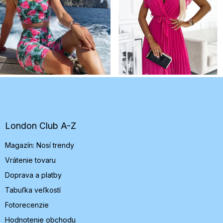
Z
á
p
ä
t
London Club A-Z
i
Magazín: Nosí trendy
e
Vrátenie tovaru
Doprava a platby
Tabuľka veľkostí
Fotorecenzie
Hodnotenie obchodu