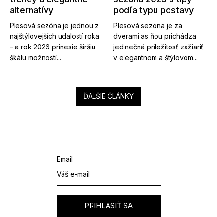
alternatívy
podľa typu postavy
Plesová sezóna je jednou z
Plesová sezóna je za
najštýlovejších udalostí roka
dverami as ňou prichádza
– a rok 2026 prinesie širšiu
jedinečná príležitosť zažiariť
škálu možností...
v elegantnom a štýlovom...
ĎALŠIE ČLÁNKY
Email
PRIHLÁSIŤ SA