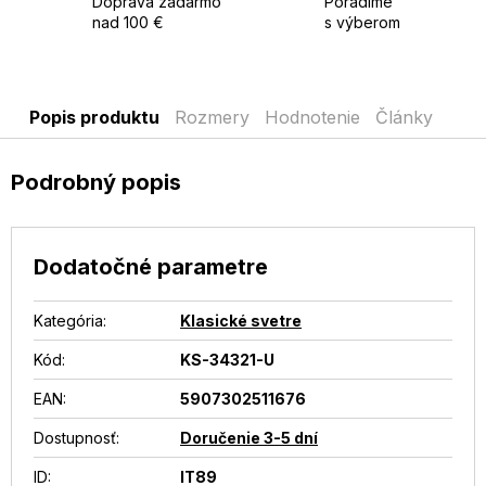
Doprava zadarmo
Poradíme
nad 100 €
s výberom
Popis produktu
Rozmery
Hodnotenie
Články
Podrobný popis
Dodatočné parametre
Kategória
:
Klasické svetre
Kód:
KS-34321-U
EAN
:
5907302511676
Dostupnosť
:
Doručenie 3-5 dní
ID
:
IT89