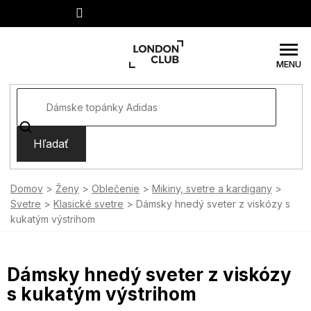
Prejsť
na
obsah
Hľadať
Domov
Ženy
Oblečenie
Mikiny, svetre a kardigany
Svetre
Klasické svetre
Dámsky hnedý sveter z viskózy s
kukatým výstrihom
Dámsky hnedý sveter z viskózy
s kukatým výstrihom