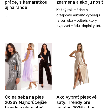
práce, s kamarátkou
znamená a ako ju nosiť
aj na rande
Každý rok módne a
...
dizajnové autority vyberajú
farbu roka – odtieň, ktorý
ovplyvní módu, doplnky, int...
Čo na seba na ples
Ako vybrať plesové
2026? Najhorúcejšie
šaty: Trendy pre
trendy a elegantné
sezónu 2025 a tipy