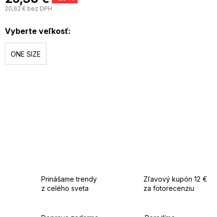
20,62 € bez DPH
J
c
Vyberte veľkosť:
ONE SIZE
Prinášame trendy
Zľavový kupón 12 €
z celého sveta
za fotorecenziu