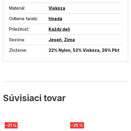
Materiál
:
Viskóza
Odtiene farieb
:
Hnedá
Príležitosť
:
Každý deň
Sezóna
:
Jeseň
,
Zima
Zloženie
:
22% Nylon, 52% Viskóza, 26% Pbt
Súvisiaci tovar
–21 %
–25 %