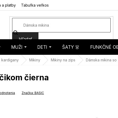
 a platby
Tabuľka veľkostí
Fotorecenzie
Hodnotenie obcho
Hľadať
MUŽI
DETI
ŠATY 👗
FUNKČNÉ OB
košík
a kardigany
Mikiny
Mikiny na zips
Dámska mikina so 
čikom čierna
odnotenia
Značka:
BASIC