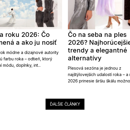
a roku 2026: Čo
Čo na seba na ples
ená a ako ju nosiť
2026? Najhorúcejši
trendy a elegantné
ok módne a dizajnové autority
alternatívy
ú farbu roka – odtieň, ktorý
í módu, doplnky, int...
Plesová sezóna je jednou z
najštýlovejších udalostí roka – a
2026 prinesie širšiu škálu možnost
ĎALŠIE ČLÁNKY