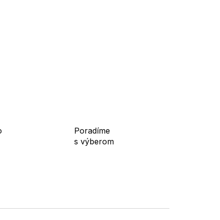
e, do mesta, na cestovanie aj voľný čas.
o
Poradíme
s výberom