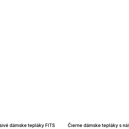
SALE -35% ?
SUMMER SALE -35% ?
35:EUR:P:f!2026-
G_SUMMER35:35:EUR:P:f!2026-
01,2026-08-10-
08-04-09:01,2026-08-10-
09:00
09:00
sivé dámske tepláky FITS
Čierne dámske tepláky s ná