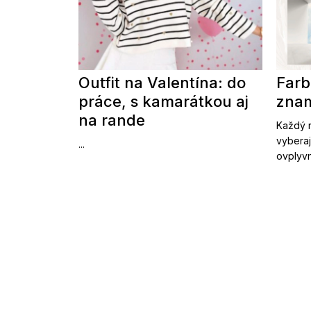
Outfit na Valentína: do
Farb
práce, s kamarátkou aj
znam
na rande
Každý r
vyberaj
...
ovplyvn