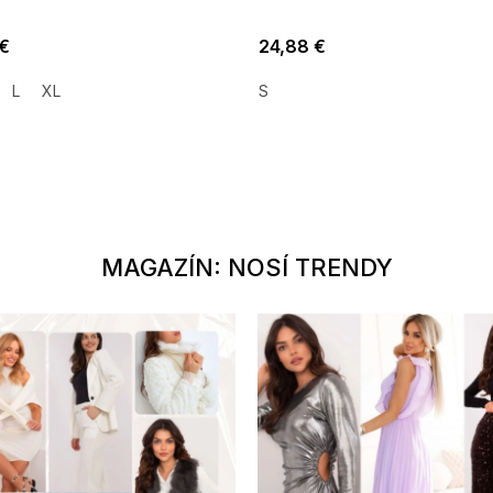
 €
24,88 €
L
XL
S
MAGAZÍN: NOSÍ TRENDY