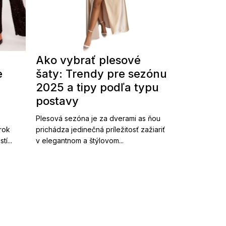
Ako vybrať plesové
e
šaty: Trendy pre sezónu
2025 a tipy podľa typu
postavy
Plesová sezóna je za dverami as ňou
 rok
prichádza jedinečná príležitosť zažiariť
í...
v elegantnom a štýlovom...