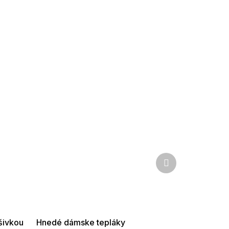
Ďalší
produkt
SUMMER SALE -35% ?
G_SUMMER35:35:EUR:P:f!2026-
08-04-09:01,2026-08-10-
09:00
šivkou
Hnedé dámske tepláky