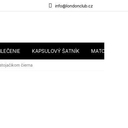
du
O nás
Obchodné podmienky
Podmienky ochrany osobný
info@londonclub.cz
LEČENIE
KAPSULOVÝ ŠATNÍK
MATCHY MATC
stojačikom čierna