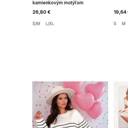
kamienkovým motýľom
26,80 €
19,64
S/M
L/XL
S
M