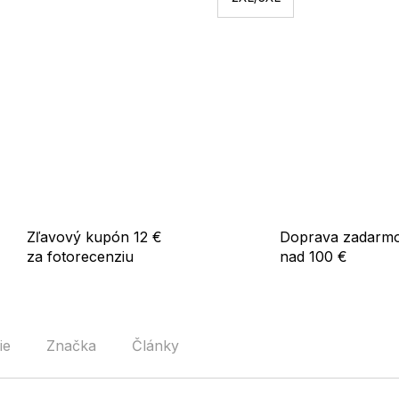
Ideálna na každodenné noseni
Zľavový kupón 12 €
Doprava zadarm
za fotorecenziu
nad 100 €
ie
Značka
Články