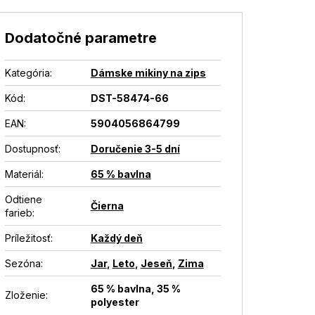
Dodatočné parametre
Kategória
:
Dámske mikiny na zips
Kód:
DST-58474-66
EAN
:
5904056864799
Dostupnosť
:
Doručenie 3-5 dní
Materiál
:
65 % bavlna
Odtiene
Čierna
farieb
:
Príležitosť
:
Každý deň
Sezóna
:
Jar
,
Leto
,
Jeseň
,
Zima
65 % bavlna, 35 %
Zloženie
:
polyester