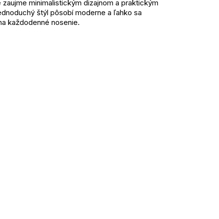
e zaujme minimalistickým dizajnom a praktickým
ednoduchý štýl pôsobí moderne a ľahko sa
 na každodenné nosenie.
ným materiálom zaisťuje komfort po celý deň.
 a dodáva mikine ľahko elegantný nádych.
odí ku každému štýlu.
nné nosenie
chladom
osť
tský outfit
môže sa mierne líšiť podľa série)
Jednotková
cena:
mi alebo teplákmi a doplňte teniskami pre