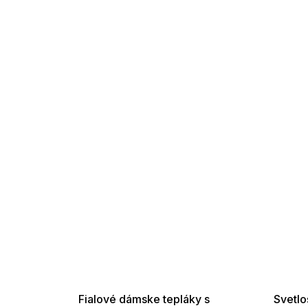
SUMMER SALE -35% ?
SUMMER 
G_SUMMER35:35:EUR:P:f!2026-
G_SUMMER35:
08-04-09:01,2026-08-10-
08-04-09:
09:00
Fialové dámske tepláky s
Svetlo