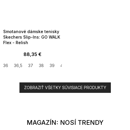
SUMMER SALE -35% ?
MMER35:35:EUR:P:f!2026-
8-04-09:01,2026-08-10-
09:00
Smotanové dámske tenisky
Skechers Slip-Ins: GO WALK
Flex - Relish
88,35 €
36
36,5
37
38
39
40
41
ZOBRAZIŤ VŠETKY SÚVISIACE PRODUKTY
MAGAZÍN: NOSÍ TRENDY