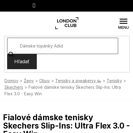
Prejsť
na
obsah
Hľadať
Domov
Ženy
Obuv
Tenisky a sneakersy 👟
Tenisky
Skechers
Fialové dámske tenisky Skechers Slip-Ins: Ultra
Flex 3.0 - Easy Win
Fialové dámske tenisky
Skechers Slip-Ins: Ultra Flex 3.0 -