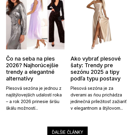
Čo na seba na ples
Ako vybrať plesové
2026? Najhorúcejšie
šaty: Trendy pre
trendy a elegantné
sezónu 2025 a tipy
alternatívy
podľa typu postavy
Plesová sezóna je jednou z
Plesová sezóna je za
najštýlovejších udalostí roka
dverami as ňou prichádza
– a rok 2026 prinesie širšiu
jedinečná príležitosť zažiariť
škálu možností...
v elegantnom a štýlovom...
ĎALŠIE ČLÁNKY