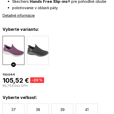
Skechers
Hands Free Slip-ins®
pre pohodlné obutie
polstrovanie v oblasti päty
pohodlná, polstrovaná a priedušná vložka
chladená
Detailné informácie
vzduchom Skechers Air-Cooled Memory Foam®
pružný strih
Stretch Fit®
pre pohodlie
Vyberte variantu:
vyrobené zo 100% vegánskych materiálov
horný diel z pleteniny bez šnurovania
mimoriadne flexibilná trakčná podrážka
132,04 €
105,52 €
–20 %
85,79 € bez DPH
J
c
Vyberte veľkosť:
37
38
39
41