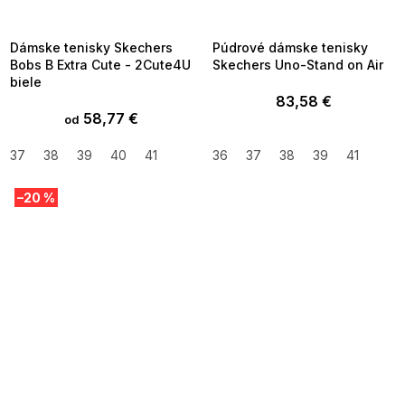
8-04-09:01,2026-08-10-
08-04-09:01,2026-08-10-
09:00
09:00
Dámske tenisky Skechers
Púdrové dámske tenisky
Bobs B Extra Cute - 2Cute4U
Skechers Uno-Stand on Air
biele
83,58 €
58,77 €
od
37
38
39
40
41
36
37
38
39
41
–20 %