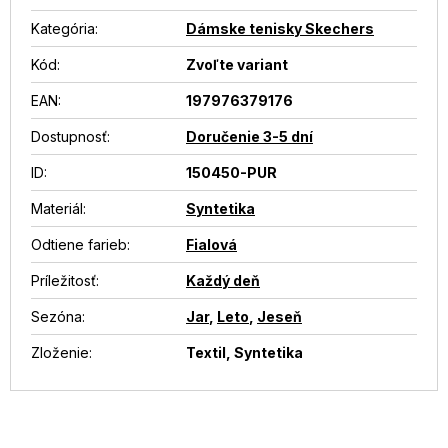
Kategória
:
Dámske tenisky Skechers
Kód:
Zvoľte variant
EAN
:
197976379176
Dostupnosť
:
Doručenie 3-5 dní
ID
:
150450-PUR
Materiál
:
Syntetika
Odtiene farieb
:
Fialová
Príležitosť
:
Každý deň
Sezóna
:
Jar
,
Leto
,
Jeseň
Zloženie
:
Textil, Syntetika