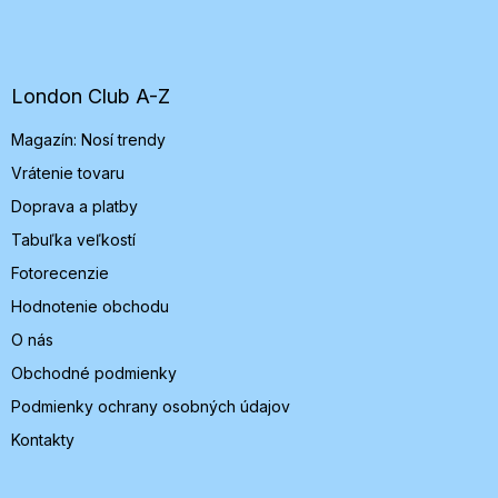
á
p
ä
t
London Club A-Z
i
Magazín: Nosí trendy
e
Vrátenie tovaru
Doprava a platby
Tabuľka veľkostí
Fotorecenzie
Hodnotenie obchodu
O nás
Obchodné podmienky
Podmienky ochrany osobných údajov
Kontakty