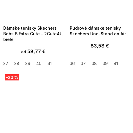
SUMMER SALE -35% ?
SUMMER SALE -35% ?
MMER35:35:EUR:P:f!2026-
G_SUMMER35:35:EUR:P:f!2026-
8-04-09:01,2026-08-10-
08-04-09:01,2026-08-10-
09:00
09:00
Dámske tenisky Skechers
Púdrové dámske tenisky
Bobs B Extra Cute - 2Cute4U
Skechers Uno-Stand on Air
biele
83,58 €
58,77 €
od
37
38
39
40
41
36
37
38
39
41
–20 %