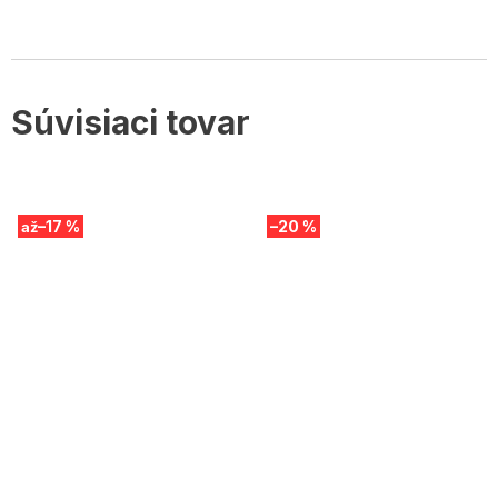
Súvisiaci tovar
–17 %
–20 %
až