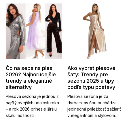
Čo na seba na ples
Ako vybrať plesové
2026? Najhorúcejšie
šaty: Trendy pre
trendy a elegantné
sezónu 2025 a tipy
alternatívy
podľa typu postavy
Plesová sezóna je jednou z
Plesová sezóna je za
najštýlovejších udalostí roka
dverami as ňou prichádza
– a rok 2026 prinesie širšiu
jedinečná príležitosť zažiariť
škálu možností...
v elegantnom a štýlovom...