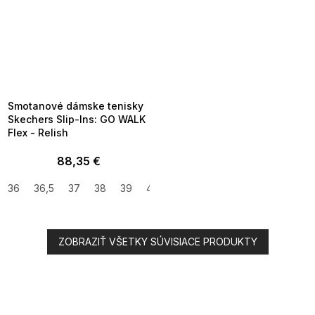
SUMMER SALE -35% ?
MMER35:35:EUR:P:f!2026-
8-04-09:01,2026-08-10-
09:00
Smotanové dámske tenisky
Skechers Slip-Ins: GO WALK
Flex - Relish
88,35 €
36
36,5
37
38
39
40
41
ZOBRAZIŤ VŠETKY SÚVISIACE PRODUKTY