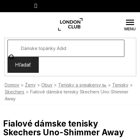
Prejsť
na
obsah
Hľadať
Domov
Ženy
Obuv
Tenisky a sneakersy 👟
Tenisky
Skechers
Fialové dámske tenisky Skechers Uno-Shimmer
Away
Fialové dámske tenisky
Skechers Uno-Shimmer Away