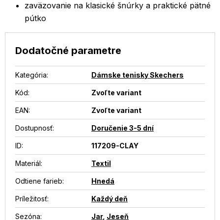
zaväzovanie na klasické šnúrky a praktické pätné
pútko
Dodatočné parametre
Kategória
:
Dámske tenisky Skechers
Kód:
Zvoľte variant
EAN
:
Zvoľte variant
Dostupnosť
:
Doručenie 3-5 dní
ID
:
117209-CLAY
Materiál
:
Textil
Odtiene farieb
:
Hnedá
Príležitosť
:
Každý deň
Sezóna
:
Jar
,
Jeseň