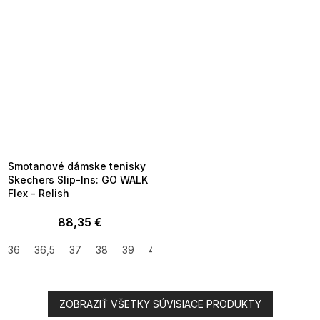
SUMMER SALE -35% ?
MMER35:35:EUR:P:f!2026-
8-04-09:01,2026-08-10-
09:00
Smotanové dámske tenisky
Skechers Slip-Ins: GO WALK
Flex - Relish
88,35 €
36
36,5
37
38
39
40
41
ZOBRAZIŤ VŠETKY SÚVISIACE PRODUKTY