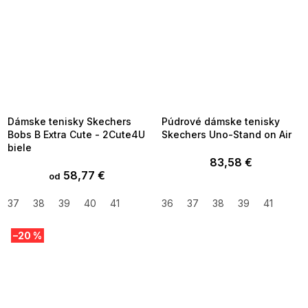
SUMMER SALE -35% ?
SUMMER SALE -35% ?
MMER35:35:EUR:P:f!2026-
G_SUMMER35:35:EUR:P:f!2026-
8-04-09:01,2026-08-10-
08-04-09:01,2026-08-10-
09:00
09:00
Dámske tenisky Skechers
Púdrové dámske tenisky
Bobs B Extra Cute - 2Cute4U
Skechers Uno-Stand on Air
biele
83,58 €
58,77 €
od
37
38
39
40
41
36
37
38
39
41
–20 %