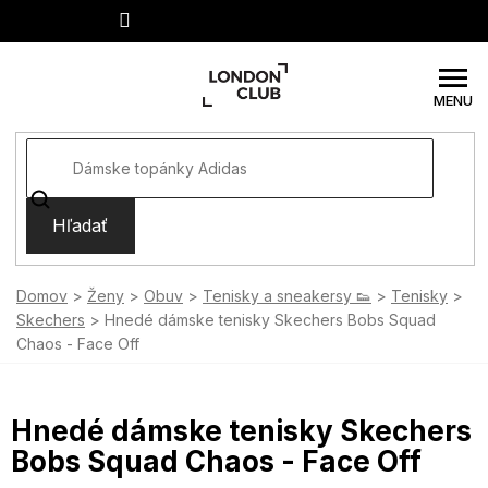
Prejsť
na
obsah
Hľadať
Domov
Ženy
Obuv
Tenisky a sneakersy 👟
Tenisky
Skechers
Hnedé dámske tenisky Skechers Bobs Squad
Chaos - Face Off
Hnedé dámske tenisky Skechers
Bobs Squad Chaos - Face Off