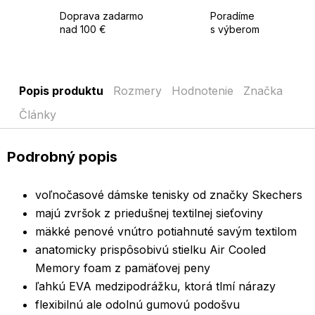
Doprava zadarmo
Poradíme
nad 100 €
s výberom
Popis produktu
Rozmery
Hodnotenie
Značka
Články
Podrobný popis
voľnočasové dámske tenisky od značky Skechers
majú zvršok z priedušnej textilnej sieťoviny
mäkké penové vnútro potiahnuté savým textilom
anatomicky prispôsobivú stielku Air Cooled
Memory foam z pamäťovej peny
ľahkú EVA medzipodrážku, ktorá tlmí nárazy
flexibilnú ale odolnú gumovú podošvu