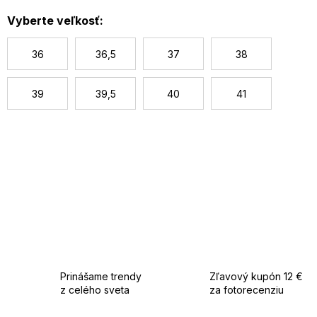
c
Vyberte veľkosť:
36
36,5
37
38
39
39,5
40
41
Prinášame trendy
Zľavový kupón 12 €
z celého sveta
za fotorecenziu