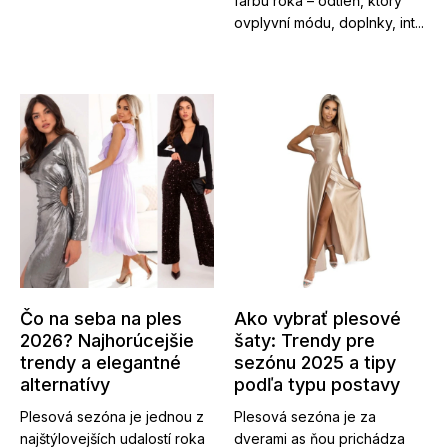
farbu roka – odtieň, ktorý
ovplyvní módu, doplnky, int...
Čo na seba na ples
Ako vybrať plesové
2026? Najhorúcejšie
šaty: Trendy pre
trendy a elegantné
sezónu 2025 a tipy
alternatívy
podľa typu postavy
Plesová sezóna je jednou z
Plesová sezóna je za
najštýlovejších udalostí roka
dverami as ňou prichádza