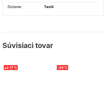
Zloženie
:
Textil
Súvisiaci tovar
–17 %
–20 %
až