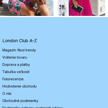
Z
á
p
ä
t
London Club A-Z
i
Magazín: Nosí trendy
e
Vrátenie tovaru
Doprava a platby
Tabuľka veľkostí
Fotorecenzie
Hodnotenie obchodu
O nás
Obchodné podmienky
Podmienky ochrany osobných údajov