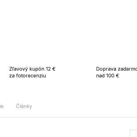
Zľavový kupón 12 €
Doprava zadarm
za fotorecenziu
nad 100 €
ie
Články