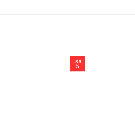
–36
%