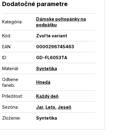
Dodatočné parametre
Dámske poltopánky na
Kategória
:
podpätku
Kód:
Zvoľte variant
EAN
:
0000296745463
ID
:
GD-FL6053TA
Materiál
:
Syntetika
Odtiene
Hnedá
farieb
:
Príležitosť
:
Každý deň
Sezóna
:
Jar
,
Leto
,
Jeseň
Zloženie
:
Syntetika