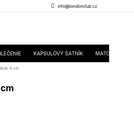
du
O nás
Obchodné podmienky
Podmienky ochrany osobný
info@londonclub.cz
LEČENIE
KAPSULOVÝ ŠATNÍK
MATCHY MATC
ätok 4 cm
 cm