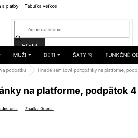
 a platby
Tabuľka veľkostí
Fotorecenzie
Hodnotenie obcho
Hľadať
MUŽI
DETI
ŠATY 👗
FUNKČNÉ OB
košík
Na podpätku
Hnedé semišové poltopánky na platforme, podp
ánky na platforme, podpätok 4
odnotenia
Značka:
Goodin