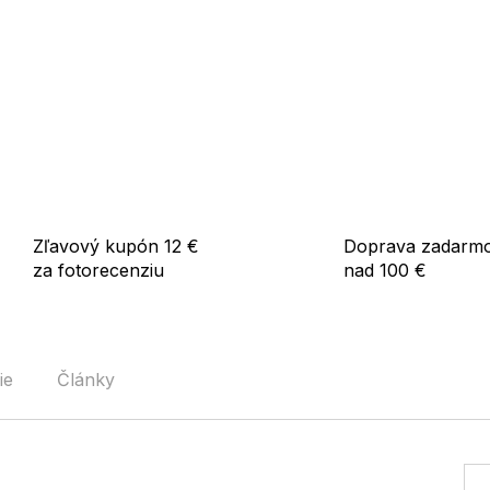
Zľavový kupón 12 €
Doprava zadarm
za fotorecenziu
nad 100 €
ie
Články