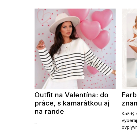
Outfit na Valentína: do
Farb
práce, s kamarátkou aj
znam
na rande
Každý r
vyberaj
...
ovplyvn