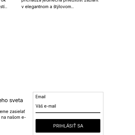
í...
v elegantnom a štýlovom...
Email
eho sveta
eme zasielať
 na našom e-
PRIHLÁSIŤ SA