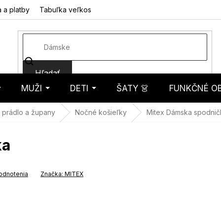
 a platby
Tabuľka veľkostí
Fotorecenzie
Hodnotenie obcho
Hľadať
MUŽI
DETI
ŠATY 👗
FUNKČNÉ OB
košík
 prádlo a župany
Nočné košieľky
Mitex Dámska spodnič
ka
odnotenia
Značka:
MITEX