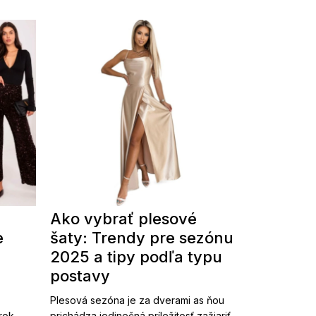
Ako vybrať plesové
e
šaty: Trendy pre sezónu
2025 a tipy podľa typu
postavy
Plesová sezóna je za dverami as ňou
 rok
prichádza jedinečná príležitosť zažiariť