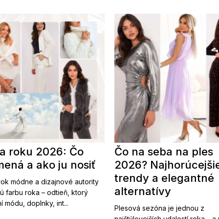
a roku 2026: Čo
Čo na seba na ples
ená a ako ju nosiť
2026? Najhorúcejši
trendy a elegantné
ok módne a dizajnové autority
alternatívy
ú farbu roka – odtieň, ktorý
í módu, doplnky, int...
Plesová sezóna je jednou z
najštýlovejších udalostí roka – a