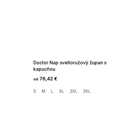
SUMMER SALE -35% ?
G_SUMMER35:35:EUR:P:f!2026-
08-04-09:01,2026-08-10-
09:00
Doctor Nap svetloružový župan s
kapucňou
76,42 €
od
S
M
L
XL
2XL
3XL