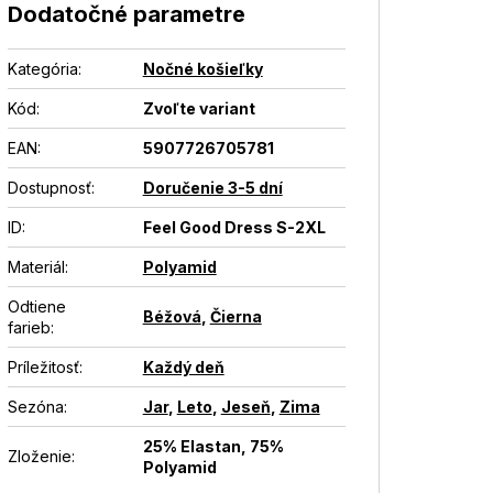
Dodatočné parametre
Kategória
:
Nočné košieľky
Kód:
Zvoľte variant
EAN
:
5907726705781
Dostupnosť
:
Doručenie 3-5 dní
ID
:
Feel Good Dress S-2XL
Materiál
:
Polyamid
Odtiene
Béžová
,
Čierna
farieb
:
Príležitosť
:
Každý deň
Sezóna
:
Jar
,
Leto
,
Jeseň
,
Zima
25% Elastan, 75%
Zloženie
:
Polyamid