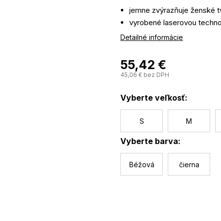
jemne zvýrazňuje ženské t
vyrobené laserovou technol
neviditeľná pod oblečením
Detailné informácie
s hladkými okrajmi
tenké, nastaviteľné ramien
55,42 €
klasický výstrih
45,06 € bez DPH
nesplošťuje prsia
antistatická
Vyberte veľkosť:
S
M
Vyberte barva:
Béžová
čierna