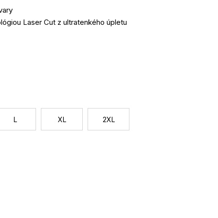
vary
ógiou Laser Cut z ultratenkého úpletu
ka
Jednotková
cena:
L
XL
2XL