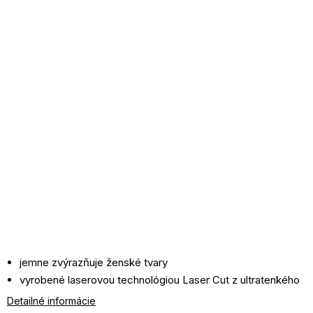
jemne zvýrazňuje ženské tvary
vyrobené laserovou technológiou Laser Cut z ultratenkého
úpletu
Detailné informácie
neviditeľná pod oblečením