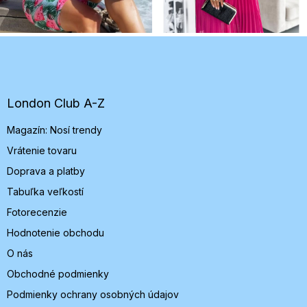
Z
á
p
ä
t
London Club A-Z
i
Magazín: Nosí trendy
e
Vrátenie tovaru
Doprava a platby
Tabuľka veľkostí
Fotorecenzie
Hodnotenie obchodu
O nás
Obchodné podmienky
Podmienky ochrany osobných údajov