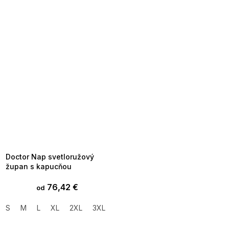
SUMMER SALE -35% ?
MMER35:35:EUR:P:f!2026-
8-04-09:01,2026-08-10-
09:00
Doctor Nap svetloružový
župan s kapucňou
76,42 €
od
S
M
L
XL
2XL
3XL