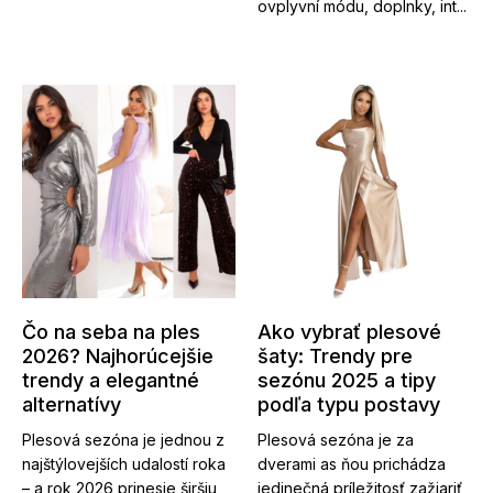
ovplyvní módu, doplnky, int...
Čo na seba na ples
Ako vybrať plesové
2026? Najhorúcejšie
šaty: Trendy pre
trendy a elegantné
sezónu 2025 a tipy
alternatívy
podľa typu postavy
Plesová sezóna je jednou z
Plesová sezóna je za
najštýlovejších udalostí roka
dverami as ňou prichádza
– a rok 2026 prinesie širšiu
jedinečná príležitosť zažiariť