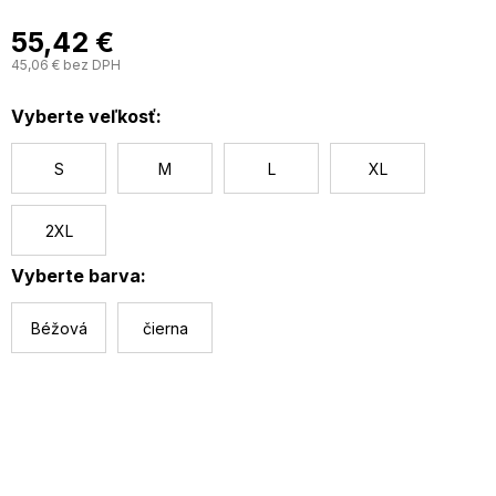
s hladkými okrajmi
55,42 €
tenké, nastaviteľné ramienka
45,06 € bez DPH
J
klasický výstrih
c
nesplošťuje prsia
Vyberte veľkosť:
antistatická
S
M
L
XL
2XL
Vyberte barva:
Béžová
čierna