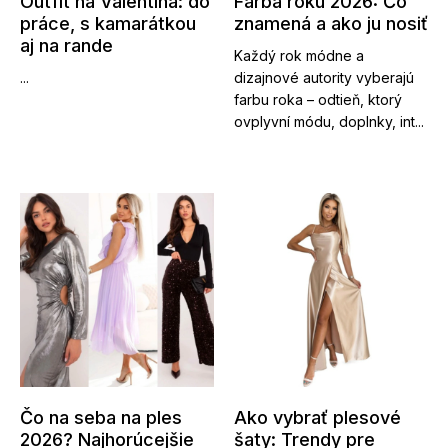
Outfit na Valentína: do
Farba roku 2026: Čo
práce, s kamarátkou
znamená a ako ju nosiť
aj na rande
Každý rok módne a
...
dizajnové autority vyberajú
farbu roka – odtieň, ktorý
ovplyvní módu, doplnky, int...
Čo na seba na ples
Ako vybrať plesové
2026? Najhorúcejšie
šaty: Trendy pre