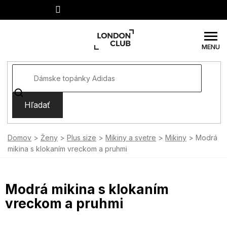
Prejsť
na
obsah
Hľadať
Domov
Ženy
Plus size
Mikiny a svetre
Mikiny
Modrá
mikina s klokaním vreckom a pruhmi
Modrá mikina s klokaním
vreckom a pruhmi
SUMMER SALE -35% ?
MMER35:35:EUR:P:f!2026-