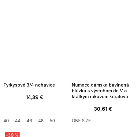
SUMMER SALE -35% ?
SUMMER SALE -35% ?
MMER35:35:EUR:P:f!2026-
G_SUMMER35:35:EUR:P:f!2026-
8-04-09:01,2026-08-10-
08-04-09:01,2026-08-10-
09:00
09:00
Tyrkysové 3/4 nohavice
Numoco dámska bavlnená
blúzka s výstrihom do V a
krátkym rukávom koralová
14,39 €
30,61 €
40
44
46
48
50
ONE SIZE
–39 %