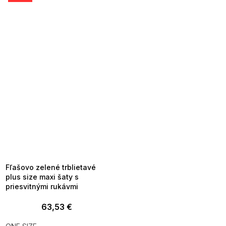
SUMMER SALE -35% ?
MMER35:35:EUR:P:f!2026-
8-04-09:01,2026-08-10-
09:00
Fľašovo zelené trblietavé
plus size maxi šaty s
priesvitnými rukávmi
63,53 €