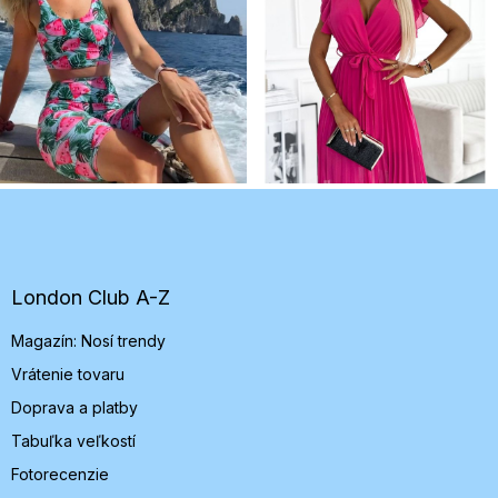
Z
á
p
ä
t
London Club A-Z
i
Magazín: Nosí trendy
e
Vrátenie tovaru
Doprava a platby
Tabuľka veľkostí
Fotorecenzie