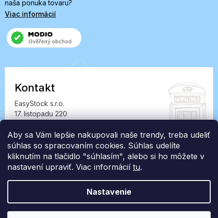
naša ponuka tovaru?
Viac informácií
Kontakt
EasyStock s.r.o.
17. listopadu 220
549 41 Červený Kostelec
IČ: 07727402, DIČ: CZ07727402
Aby sa Vám lepšie nakupovali naše trendy, treba udeliť
súhlas so spracovaním cookies. Súhlas udelíte
info@londonclub.sk
kliknutím na tlačidlo "súhlasím", alebo si ho môžete v
nastavení upraviť. Viac informácií
tu
.
Nastavenie
Vytvoril Shoptet Premium