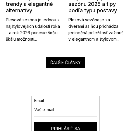
trendy a elegantné
sezónu 2025 a tipy
alternatívy
podľa typu postavy
Plesová sezóna je jednou z
Plesová sezóna je za
najštýlovejších udalostí roka
dverami as ňou prichádza
– a rok 2026 prinesie širšiu
jedinečná príležitosť zažiariť
škálu možností...
v elegantnom a štýlovom...
ĎALŠIE ČLÁNKY
Email
PRIHLÁSIŤ SA