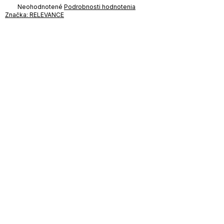
Priemerné
Neohodnotené
Podrobnosti hodnotenia
hodnotenie
Značka:
RELEVANCE
produktu
je
0,0
z
5
hviezdičiek.