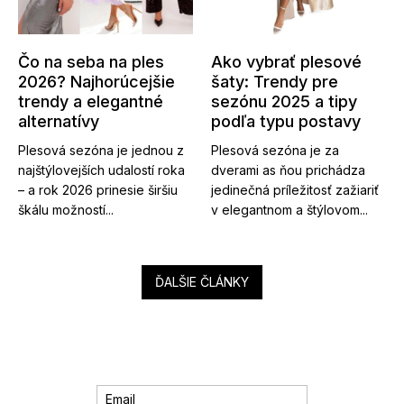
Čo na seba na ples
Ako vybrať plesové
2026? Najhorúcejšie
šaty: Trendy pre
trendy a elegantné
sezónu 2025 a tipy
alternatívy
podľa typu postavy
Plesová sezóna je jednou z
Plesová sezóna je za
najštýlovejších udalostí roka
dverami as ňou prichádza
– a rok 2026 prinesie širšiu
jedinečná príležitosť zažiariť
škálu možností...
v elegantnom a štýlovom...
ĎALŠIE ČLÁNKY
Email