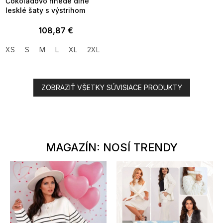
Čokoládovo hnedé dlhé
lesklé šaty s výstrihom
108,87 €
XS
S
M
L
XL
2XL
3XL
ZOBRAZIŤ VŠETKY SÚVISIACE PRODUKTY
MAGAZÍN: NOSÍ TRENDY