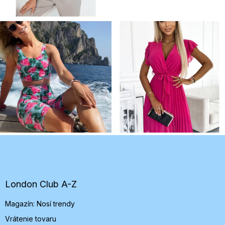
Z
á
p
ä
t
London Club A-Z
i
Magazín: Nosí trendy
e
Vrátenie tovaru