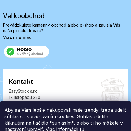
Veľkoobchod
Prevádzkujete kamenný obchod alebo e-shop a zaujala Vás
naša ponuka tovaru?
Viac informácií
Kontakt
EasyStock s.r.o.
17. listopadu 220
549 41 Červený Kostelec
IČ: 07727402, DIČ: CZ07727402
Aby sa Vám lepšie nakupovali naše trendy, treba udeliť
súhlas so spracovaním cookies. Súhlas udelíte
info@londonclub.sk
kliknutím na tlačidlo "súhlasím", alebo si ho môžete v
nastavení upraviť. Viac informácií
tu
.