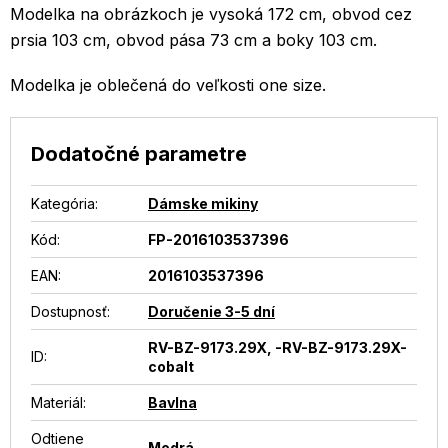
Modelka na obrázkoch je vysoká 172 cm, obvod cez
prsia 103 cm, obvod pása 73 cm a boky 103 cm.
Modelka je oblečená do veľkosti one size.
Dodatočné parametre
Kategória
:
Dámske mikiny
Kód:
FP-2016103537396
EAN
:
2016103537396
Dostupnosť
:
Doručenie 3-5 dní
RV-BZ-9173.29X, -RV-BZ-9173.29X-
ID
:
cobalt
Materiál
:
Bavlna
Odtiene
Modrá