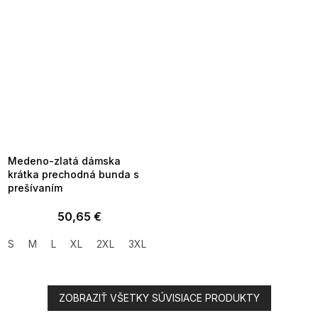
SUMMER SALE -35% ?
MMER35:35:EUR:P:f!2026-
8-04-09:01,2026-08-10-
09:00
Medeno-zlatá dámska
krátka prechodná bunda s
prešívaním
50,65 €
S
M
L
XL
2XL
3XL
ZOBRAZIŤ VŠETKY SÚVISIACE PRODUKTY