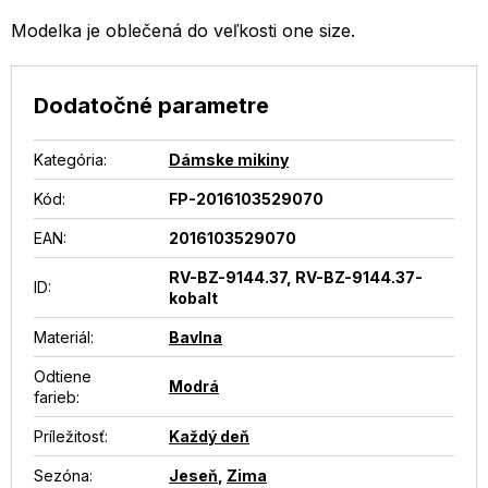
Modelka je oblečená do veľkosti one size.
Dodatočné parametre
Kategória
:
Dámske mikiny
Kód:
FP-2016103529070
EAN
:
2016103529070
RV-BZ-9144.37, RV-BZ-9144.37-
ID
:
kobalt
Materiál
:
Bavlna
Odtiene
Modrá
farieb
:
Príležitosť
:
Každý deň
Sezóna
:
Jeseň
,
Zima