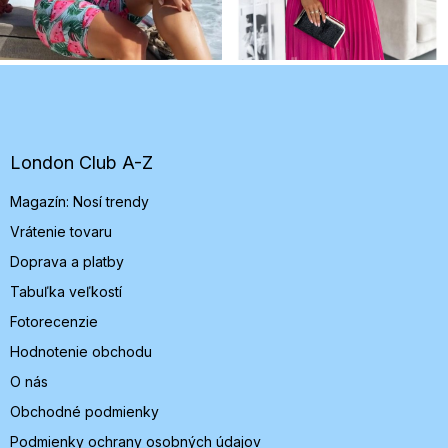
Z
á
p
ä
t
London Club A-Z
i
Magazín: Nosí trendy
e
Vrátenie tovaru
Doprava a platby
Tabuľka veľkostí
Fotorecenzie
Hodnotenie obchodu
O nás
Obchodné podmienky
Podmienky ochrany osobných údajov