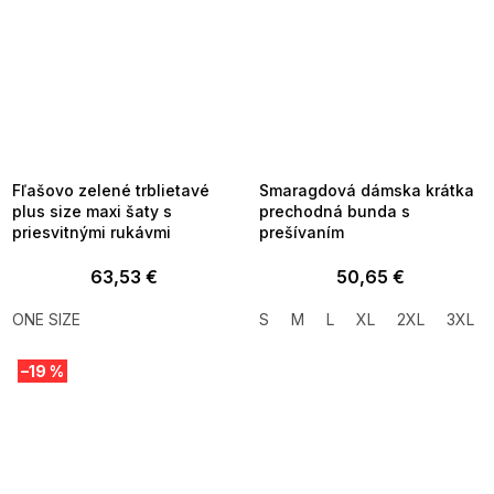
SUMMER SALE -35% ?
SUMMER SALE -35% ?
MMER35:35:EUR:P:f!2026-
G_SUMMER35:35:EUR:P:f!2026-
8-04-09:01,2026-08-10-
08-04-09:01,2026-08-10-
09:00
09:00
Fľašovo zelené trblietavé
Smaragdová dámska krátka
plus size maxi šaty s
prechodná bunda s
priesvitnými rukávmi
prešívaním
63,53 €
50,65 €
ONE SIZE
S
M
L
XL
2XL
3XL
–19 %