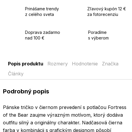
Prinášame trendy
Zľavový kupón 12 €
z celého sveta
za fotorecenziu
Doprava zadarmo
Poradíme
nad 100 €
s výberom
Popis produktu
Rozmery
Hodnotenie
Značka
Články
Podrobný popis
Pánske tričko v čiernom prevedení s potlačou Fortress
of the Bear zaujme výrazným motívom, ktorý dodáva
outfitu silný a originálny charakter. Nadčasová čierna
farba v kombinácii s grafickým designom pôsobí