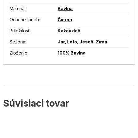
Materiál
:
Bavlna
Odtiene farieb
:
Čierna
Príležitosť
:
Každý deň
Sezóna
:
Jar
,
Leto
,
Jeseň
,
Zima
Zloženie
:
100% Bavlna
Súvisiaci tovar