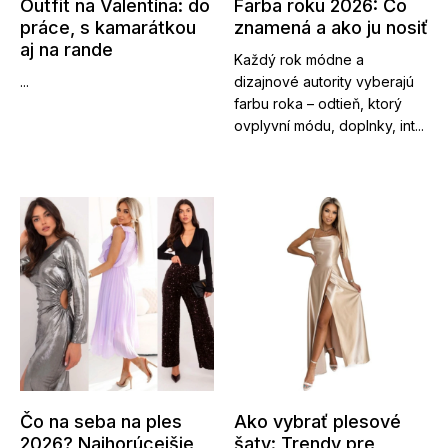
Outfit na Valentína: do
Farba roku 2026: Čo
práce, s kamarátkou
znamená a ako ju nosiť
aj na rande
Každý rok módne a
...
dizajnové autority vyberajú
farbu roka – odtieň, ktorý
ovplyvní módu, doplnky, int...
Čo na seba na ples
Ako vybrať plesové
2026? Najhorúcejšie
šaty: Trendy pre