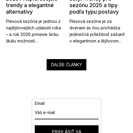
trendy a elegantné
sezónu 2025 a tipy
alternatívy
podľa typu postavy
Plesová sezóna je jednou z
Plesová sezóna je za
najštýlovejších udalostí roka
dverami as ňou prichádza
– a rok 2026 prinesie širšiu
jedinečná príležitosť zažiariť
škálu možností...
v elegantnom a štýlovom...
ĎALŠIE ČLÁNKY
Email
PRIHLÁSIŤ SA