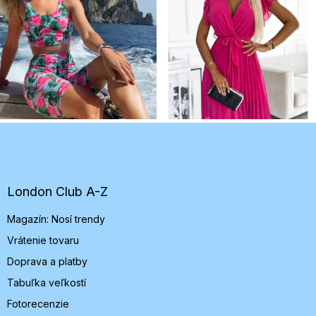
Z
á
p
ä
t
London Club A-Z
i
Magazín: Nosí trendy
e
Vrátenie tovaru
Doprava a platby
Tabuľka veľkostí
Fotorecenzie