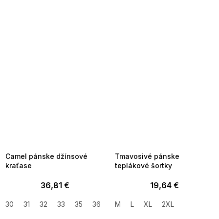
SUMMER SALE -35% ?
SUMMER SALE -35% ?
MMER35:35:EUR:P:f!2026-
G_SUMMER35:35:EUR:P:f!2026-
8-04-09:01,2026-08-10-
08-04-09:01,2026-08-10-
09:00
09:00
Camel pánske džínsové
Tmavosivé pánske
kraťase
teplákové šortky
36,81 €
19,64 €
30
31
32
33
35
36
38
M
40
L
XL
42
2XL