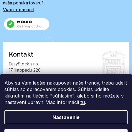
naša ponuka tovaru?
Viac informácií
Kontakt
EasyStock s.r.o.
17. listopadu 220
549 41 Červený Kostelec
IČ: 07727402, DIČ: CZ07727402
Aby sa Vám lepšie nakupovali naše trendy, treba udeliť
súhlas so spracovaním cookies. Súhlas udelíte
info@londonclub.sk
kliknutím na tlačidlo "súhlasím", alebo si ho môžete v
nastavení upraviť. Viac informácií
tu
.
Nastavenie
Vytvoril Shoptet Premium