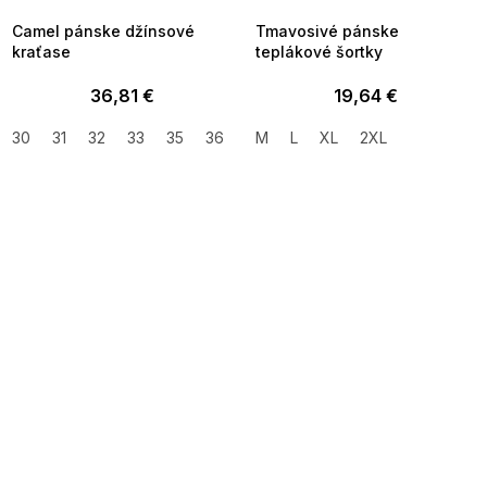
Camel pánske džínsové
Tmavosivé pánske
kraťase
teplákové šortky
36,81 €
19,64 €
30
31
32
33
35
36
38
M
40
L
XL
42
2XL
SUMMER SALE -35% ?