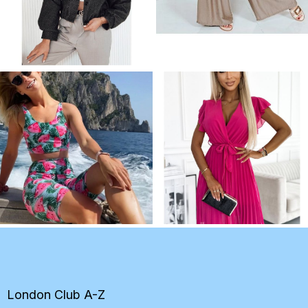
Z
á
p
ä
t
London Club A-Z