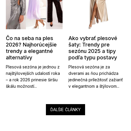
Čo na seba na ples
Ako vybrať plesové
2026? Najhorúcejšie
šaty: Trendy pre
trendy a elegantné
sezónu 2025 a tipy
alternatívy
podľa typu postavy
Plesová sezóna je jednou z
Plesová sezóna je za
najštýlovejších udalostí roka
dverami as ňou prichádza
– a rok 2026 prinesie širšiu
jedinečná príležitosť zažiariť
škálu možností...
v elegantnom a štýlovom...
ĎALŠIE ČLÁNKY