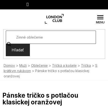
Prejsť
na
obsah
Hľadať
Domov
Muži
Oblečenie
Tričká a košele
Trička
S
krátkym rukávom
Pánske tričko s potlačou klasickej
oranžovej
Pánske tričko s potlačou
klasickej oranžovej