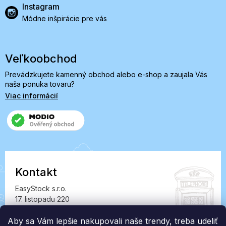
Instagram
Módne inšpirácie pre vás
Veľkoobchod
Prevádzkujete kamenný obchod alebo e-shop a zaujala Vás
naša ponuka tovaru?
Viac informácií
Kontakt
EasyStock s.r.o.
17. listopadu 220
549 41 Červený Kostelec
IČ: 07727402, DIČ: CZ07727402
Aby sa Vám lepšie nakupovali naše trendy, treba udeliť