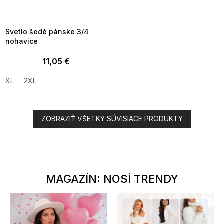
MMER35:35:EUR:P:f!2026-
8-04-09:01,2026-08-10-
09:00
Svetlo šedé pánske 3/4
nohavice
11,05 €
XL
2XL
ZOBRAZIŤ VŠETKY SÚVISIACE PRODUKTY
MAGAZÍN: NOSÍ TRENDY