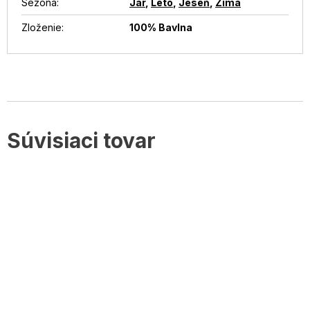
Sezóna
:
Jar
,
Leto
,
Jeseň
,
Zima
Zloženie
:
100% Bavlna
Súvisiaci tovar