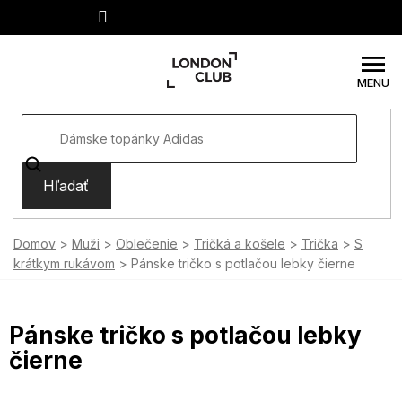
Prejsť
na
obsah
Hľadať
Domov
Muži
Oblečenie
Tričká a košele
Trička
S
krátkym rukávom
Pánske tričko s potlačou lebky čierne
Pánske tričko s potlačou lebky
čierne
SUMMER SALE -35% ?
MMER35:35:EUR:P:f!2026-