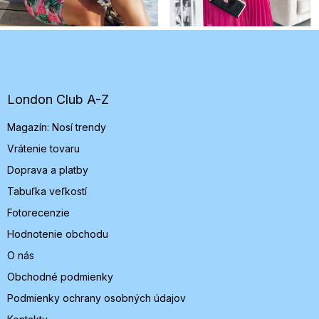
Z
á
p
ä
t
London Club A-Z
i
Magazín: Nosí trendy
e
Vrátenie tovaru
Doprava a platby
Tabuľka veľkostí
Fotorecenzie
Hodnotenie obchodu
O nás
Obchodné podmienky
Podmienky ochrany osobných údajov