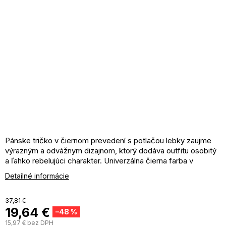
Pánske tričko v čiernom prevedení s potlačou lebky zaujme
výrazným a odvážnym dizajnom, ktorý dodáva outfitu osobitý
a ľahko rebelujúci charakter. Univerzálna čierna farba v
kombinácii s grafickým motívom pôsobí štýlovo a ľahko sa
Detailné informácie
kombinuje.
Príjemný materiál zaisťuje komfort pri nosení po celý deň a
zároveň si zachováva svoj tvar aj pri častom používaní.
37,81 €
19,64 €
Pohodlný strih poskytuje voľnosť pohybu a je ideálny pre
–48 %
každodenné aj voľnočasové outfity.
15,97 € bez DPH