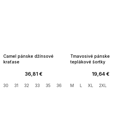
SUMMER SALE -35% ?
SUMMER SALE -35% ?
MMER35:35:EUR:P:f!2026-
G_SUMMER35:35:EUR:P:f!2026-
8-04-09:01,2026-08-10-
08-04-09:01,2026-08-10-
09:00
09:00
Camel pánske džínsové
Tmavosivé pánske
kraťase
teplákové šortky
36,81 €
19,64 €
30
31
32
33
35
36
38
M
40
L
XL
42
2XL