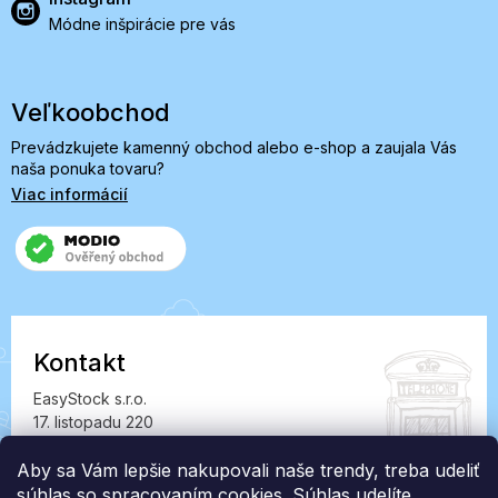
Módne inšpirácie pre vás
Veľkoobchod
Prevádzkujete kamenný obchod alebo e-shop a zaujala Vás
naša ponuka tovaru?
Viac informácií
Kontakt
EasyStock s.r.o.
17. listopadu 220
549 41 Červený Kostelec
IČ: 07727402, DIČ: CZ07727402
Aby sa Vám lepšie nakupovali naše trendy, treba udeliť
súhlas so spracovaním cookies. Súhlas udelíte