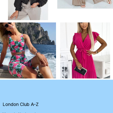
Z
á
p
ä
t
London Club A-Z
i