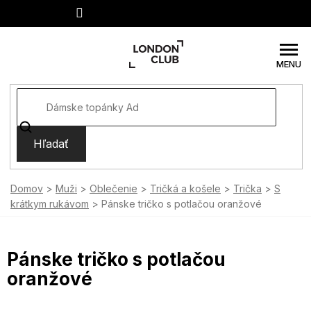
Prejsť
na
obsah
Hľadať
Domov
Muži
Oblečenie
Tričká a košele
Trička
S
krátkym rukávom
Pánske tričko s potlačou oranžové
Pánske tričko s potlačou
oranžové
SUMMER SALE -35% ?
MMER35:35:EUR:P:f!2026-