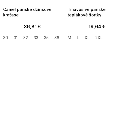
09:00
09:00
Camel pánske džínsové
Tmavosivé pánske
kraťase
teplákové šortky
36,81 €
19,64 €
30
31
32
33
35
36
38
M
40
L
XL
42
2XL
SUMMER SALE -35% ?