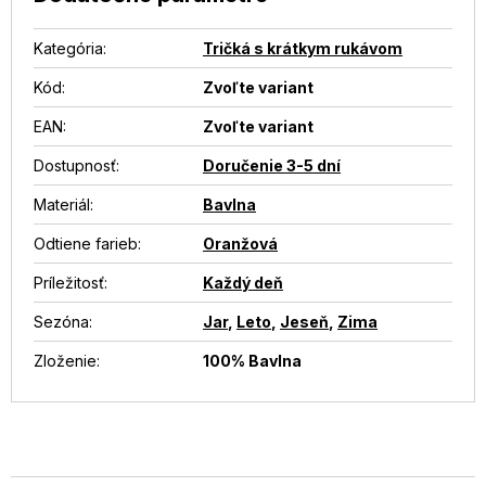
Kategória
:
Tričká s krátkym rukávom
Kód:
Zvoľte variant
EAN
:
Zvoľte variant
Dostupnosť
:
Doručenie 3-5 dní
Materiál
:
Bavlna
Odtiene farieb
:
Oranžová
Príležitosť
:
Každý deň
Sezóna
:
Jar
,
Leto
,
Jeseň
,
Zima
Zloženie
:
100% Bavlna