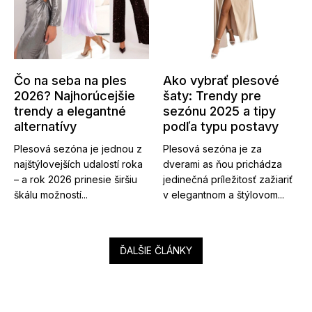
Čo na seba na ples
Ako vybrať plesové
2026? Najhorúcejšie
šaty: Trendy pre
trendy a elegantné
sezónu 2025 a tipy
alternatívy
podľa typu postavy
Plesová sezóna je jednou z
Plesová sezóna je za
najštýlovejších udalostí roka
dverami as ňou prichádza
– a rok 2026 prinesie širšiu
jedinečná príležitosť zažiariť
škálu možností...
v elegantnom a štýlovom...
ĎALŠIE ČLÁNKY