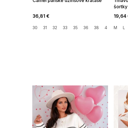
Camel pánske džínsové kraťase
Tmavo
šortky
36,81 €
19,64
30
31
32
33
35
36
38
40
M
42
L