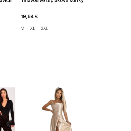
avice
Tmavosivé teplákové šortky
19,64 €
M
XL
2XL