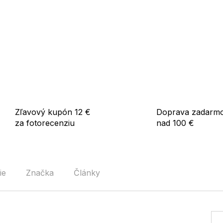
Zľavový kupón 12 €
Doprava zadarm
za fotorecenziu
nad 100 €
ie
Značka
Články