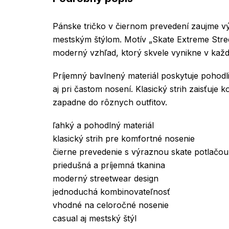
Pánske tričko v čiernom prevedení zaujme v
mestským štýlom. Motív „Skate Extreme Stree
moderný vzhľad, ktorý skvele vynikne v ka
Príjemný bavlnený materiál poskytuje pohodli
aj pri častom nosení. Klasický strih zaisťuje 
zapadne do rôznych outfitov.
ľahký a pohodlný materiál
klasický strih pre komfortné nosenie
čierne prevedenie s výraznou skate potlačou
priedušná a príjemná tkanina
moderný streetwear design
jednoduchá kombinovateľnosť
vhodné na celoročné nosenie
casual aj mestský štýl