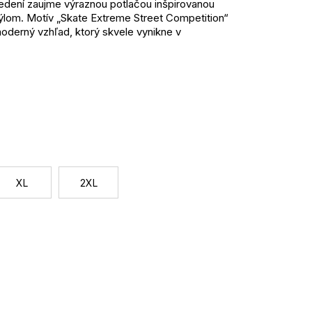
edení zaujme výraznou potlačou inšpirovanou
ýlom. Motív „Skate Extreme Street Competition“
oderný vzhľad, ktorý skvele vynikne v
skytuje pohodlie po celý deň a zároveň si
tom nosení. Klasický strih zaisťuje komfort a
ičko ľahko zapadne do rôznych outfitov.
nosenie
Jednotková
 skate potlačou
cena:
ť
XL
2XL
, kraťasmi aj teplákmi, ideálne doplniť teniskami a
ar outfit.
e, do mesta aj na voľný čas.