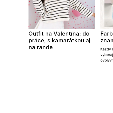
Outfit na Valentína: do
Farb
práce, s kamarátkou aj
znam
na rande
Každý r
vyberaj
...
ovplyvn