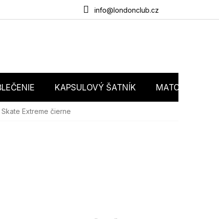
du
O nás
Obchodné podmienky
Podmienky ochrany osobný
info@londonclub.cz
LEČENIE
KAPSULOVÝ ŠATNÍK
MATCHY MATC
u Skate Extreme čierne