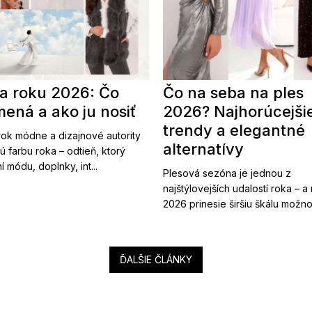
a roku 2026: Čo
Čo na seba na ples
ená a ako ju nosiť
2026? Najhorúcejši
trendy a elegantné
ok módne a dizajnové autority
alternatívy
ú farbu roka – odtieň, ktorý
í módu, doplnky, int...
Plesová sezóna je jednou z
najštýlovejších udalostí roka – a
2026 prinesie širšiu škálu možnost
ĎALŠIE ČLÁNKY