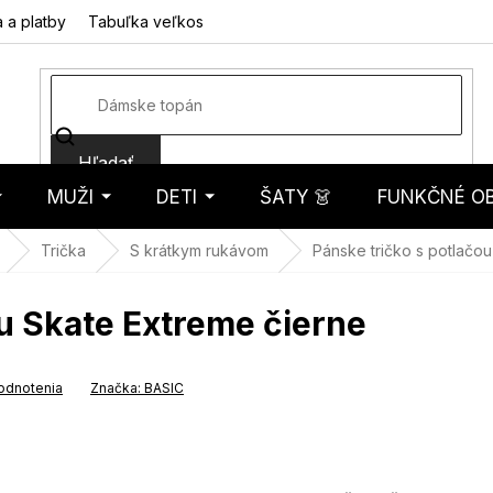
 a platby
Tabuľka veľkostí
Fotorecenzie
Hodnotenie obcho
Hľadať
MUŽI
DETI
ŠATY 👗
FUNKČNÉ OB
košík
Trička
S krátkym rukávom
Pánske tričko s potlačo
ou Skate Extreme čierne
odnotenia
Značka:
BASIC