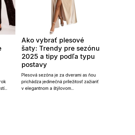
Ako vybrať plesové
e
šaty: Trendy pre sezónu
2025 a tipy podľa typu
postavy
Plesová sezóna je za dverami as ňou
 rok
prichádza jedinečná príležitosť zažiariť
í...
v elegantnom a štýlovom...