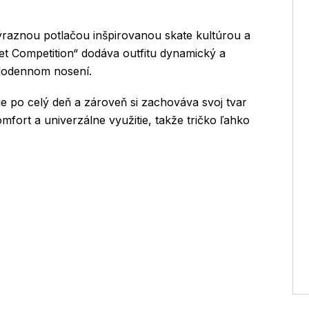
ýraznou potlačou inšpirovanou skate kultúrou a
t Competition“ dodáva outfitu dynamický a
ždodennom nosení.
e po celý deň a zároveň si zachováva svoj tvar
komfort a univerzálne využitie, takže tričko ľahko