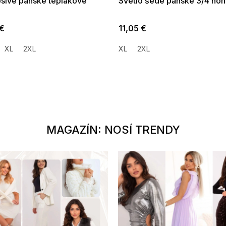
sivé pánske teplákové
Svetlo šedé pánske 3/4 noh
 €
11,05 €
XL
2XL
XL
2XL
MAGAZÍN: NOSÍ TRENDY