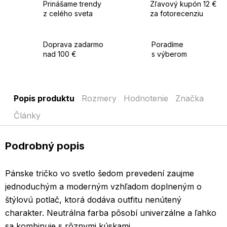
Prinášame trendy
Zľavový kupón 12 €
z celého sveta
za fotorecenziu
Doprava zadarmo
Poradíme
nad 100 €
s výberom
Popis produktu
Rozmery
Hodnotenie
Značka
Články
Podrobný popis
Pánske tričko vo svetlo šedom prevedení zaujme
jednoduchým a moderným vzhľadom doplneným o
štýlovú potlač, ktorá dodáva outfitu nenútený
charakter. Neutrálna farba pôsobí univerzálne a ľahko
sa kombinuje s rôznymi kúskami.