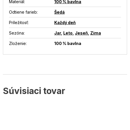
Materiál
:
100 % bavlna
Odtiene farieb
:
Šedá
Príležitosť
:
Každý deň
Sezóna
:
Jar
,
Leto
,
Jeseň
,
Zima
Zloženie
:
100 % bavlna
Súvisiaci tovar