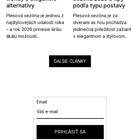
alternatívy
podľa typu postavy
Plesová sezóna je jednou z
Plesová sezóna je za
najštýlovejších udalostí roka
dverami as ňou prichádza
– a rok 2026 prinesie širšiu
jedinečná príležitosť zažiariť
škálu možností...
v elegantnom a štýlovom...
ĎALŠIE ČLÁNKY
Email
PRIHLÁSIŤ SA