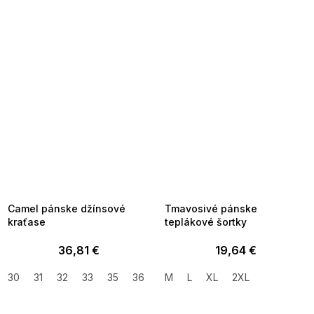
SUMMER SALE -35% ?
SUMMER SALE -35% ?
MMER35:35:EUR:P:f!2026-
G_SUMMER35:35:EUR:P:f!2026-
8-04-09:01,2026-08-10-
08-04-09:01,2026-08-10-
09:00
09:00
Camel pánske džínsové
Tmavosivé pánske
kraťase
teplákové šortky
36,81 €
19,64 €
30
31
32
33
35
36
38
M
40
L
XL
42
2XL