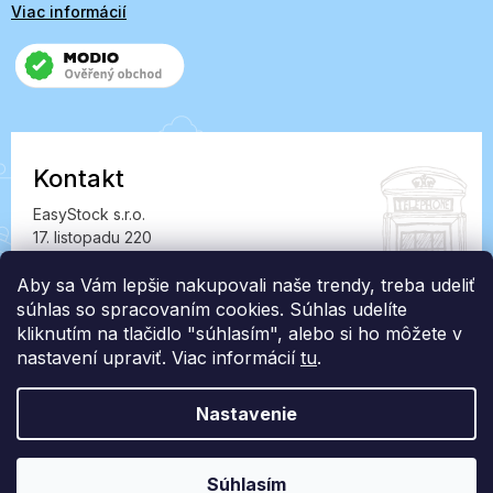
Viac informácií
Kontakt
EasyStock s.r.o.
17. listopadu 220
549 41 Červený Kostelec
IČ: 07727402, DIČ: CZ07727402
Aby sa Vám lepšie nakupovali naše trendy, treba udeliť
súhlas so spracovaním cookies. Súhlas udelíte
info@londonclub.sk
kliknutím na tlačidlo "súhlasím", alebo si ho môžete v
nastavení upraviť. Viac informácií
tu
.
Nastavenie
Vytvoril Shoptet Premium
Súhlasím