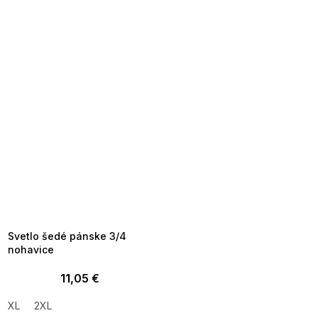
SUMMER SALE -35% ?
MMER35:35:EUR:P:f!2026-
8-04-09:01,2026-08-10-
09:00
Svetlo šedé pánske 3/4
nohavice
11,05 €
XL
2XL