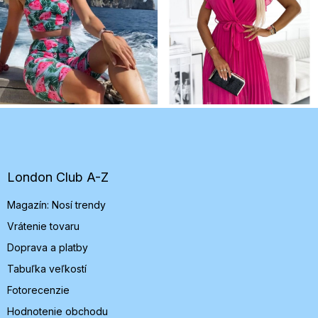
Z
á
p
ä
t
London Club A-Z
i
Magazín: Nosí trendy
e
Vrátenie tovaru
Doprava a platby
Tabuľka veľkostí
Fotorecenzie
Hodnotenie obchodu