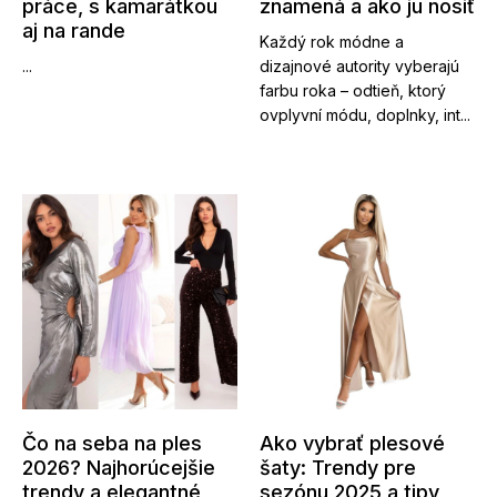
práce, s kamarátkou
znamená a ako ju nosiť
aj na rande
Každý rok módne a
...
dizajnové autority vyberajú
farbu roka – odtieň, ktorý
ovplyvní módu, doplnky, int...
Čo na seba na ples
Ako vybrať plesové
2026? Najhorúcejšie
šaty: Trendy pre
trendy a elegantné
sezónu 2025 a tipy