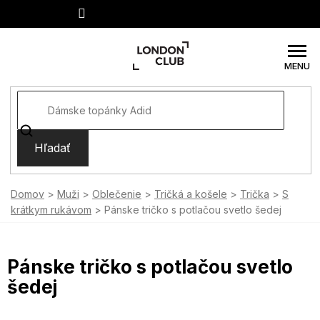
Prejsť
na
obsah
Hľadať
Domov
Muži
Oblečenie
Tričká a košele
Trička
S
krátkym rukávom
Pánske tričko s potlačou svetlo šedej
Pánske tričko s potlačou svetlo
šedej
SUMMER SALE -35% ?
MMER35:35:EUR:P:f!2026-