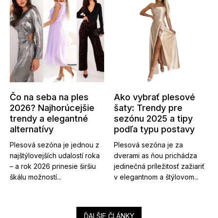
Čo na seba na ples
Ako vybrať plesové
2026? Najhorúcejšie
šaty: Trendy pre
trendy a elegantné
sezónu 2025 a tipy
alternatívy
podľa typu postavy
Plesová sezóna je jednou z
Plesová sezóna je za
najštýlovejších udalostí roka
dverami as ňou prichádza
– a rok 2026 prinesie širšiu
jedinečná príležitosť zažiariť
škálu možností...
v elegantnom a štýlovom...
ĎALŠIE ČLÁNKY