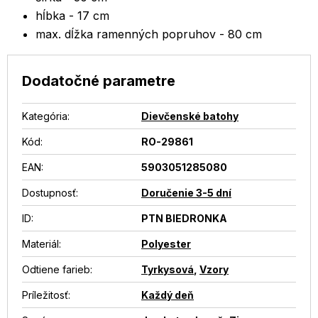
hĺbka - 17 cm
max. dĺžka ramenných popruhov - 80 cm
Dodatočné parametre
Kategória
:
Dievčenské batohy
Kód:
RO-29861
EAN
:
5903051285080
Dostupnosť
:
Doručenie 3-5 dní
ID
:
PTN BIEDRONKA
Materiál
:
Polyester
Odtiene farieb
:
Tyrkysová
,
Vzory
Príležitosť
:
Každý deň