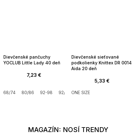
SUMMER SALE -35% ?
SUMMER SALE -35% ?
MMER35:35:EUR:P:f!2026-
G_SUMMER35:35:EUR:P:f!2026-
8-04-09:01,2026-08-10-
08-04-09:01,2026-08-10-
09:00
09:00
Dievčenské pančuchy
Dievčenské sieťované
YOCLUB Little Lady 40 deň
podkolienky Knittex DR 0014
Aida 20 deň
7,23 €
5,33 €
68/74
80/86
92-98
92/98
ONE SIZE
104/110
116/122
128/134
MAGAZÍN: NOSÍ TRENDY