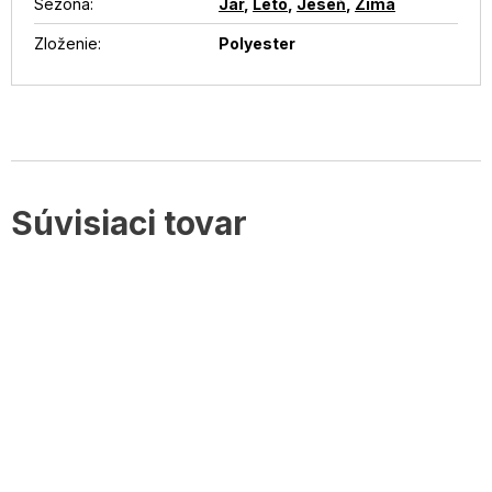
Sezóna
:
Jar
,
Leto
,
Jeseň
,
Zima
Zloženie
:
Polyester
Súvisiaci tovar