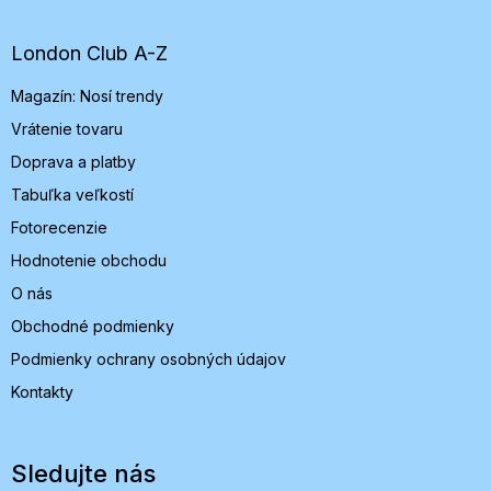
p
ä
t
London Club A-Z
i
Magazín: Nosí trendy
e
Vrátenie tovaru
Doprava a platby
Tabuľka veľkostí
Fotorecenzie
Hodnotenie obchodu
O nás
Obchodné podmienky
Podmienky ochrany osobných údajov
Kontakty
Sledujte nás