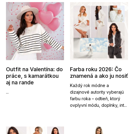
Outfit na Valentína: do
Farba roku 2026: Čo
práce, s kamarátkou
znamená a ako ju nosiť
aj na rande
Každý rok módne a
...
dizajnové autority vyberajú
farbu roka – odtieň, ktorý
ovplyvní módu, doplnky, int...