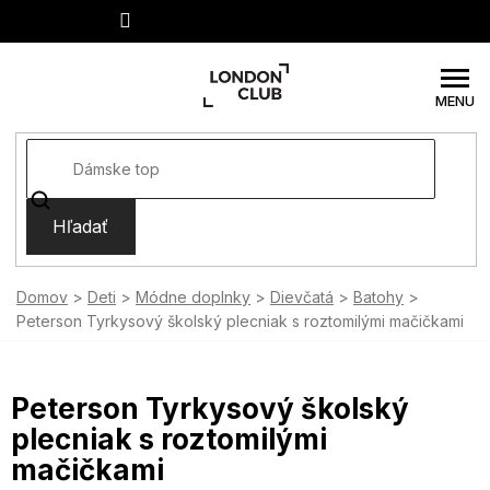
Prejsť
na
obsah
Hľadať
Domov
Deti
Módne doplnky
Dievčatá
Batohy
Peterson Tyrkysový školský plecniak s roztomilými mačičkami
Peterson Tyrkysový školský
plecniak s roztomilými
mačičkami