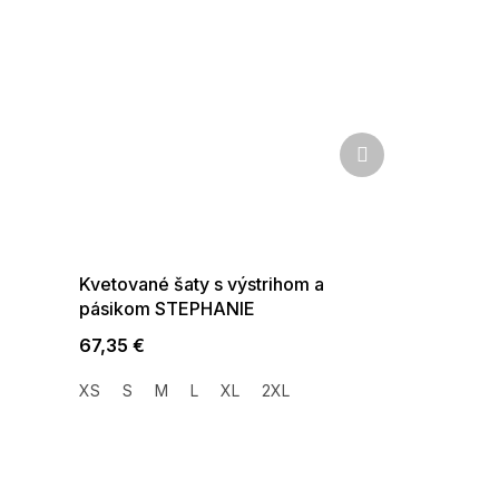
Ďalší
produkt
SUMMER SALE -35% ?
G_SUMMER35:35:EUR:P:f!2026-
08-04-09:01,2026-08-10-
09:00
Kvetované šaty s výstrihom a
pásikom STEPHANIE
67,35 €
XS
S
M
L
XL
2XL