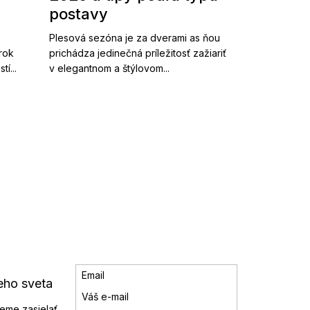
postavy
Plesová sezóna je za dverami as ňou
 rok
prichádza jedinečná príležitosť zažiariť
í...
v elegantnom a štýlovom...
Email
eho sveta
eme zasielať