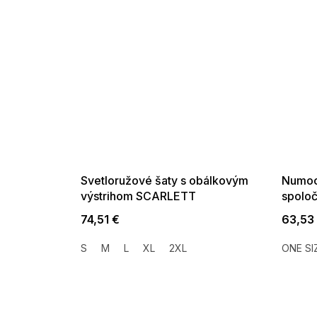
SUMMER SALE -35% ?
SUMMER 
G_SUMMER35:35:EUR:P:f!2026-
G_SUMMER35:
08-04-09:01,2026-08-10-
08-04-09:
09:00
Svetloružové šaty s obálkovým
Numoc
výstrihom SCARLETT
spoloč
krátky
74,51 €
63,53
S
M
L
XL
2XL
ONE SI