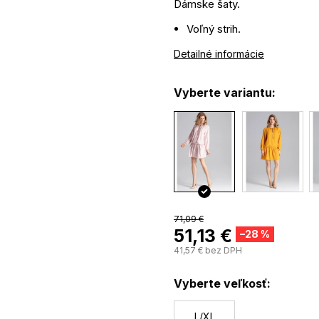
Dámske šaty.
Voľný strih.
Dlhé, voľné rukávy zakonč
Detailné informácie
Okrúhly výstrih s viazaním.
Dĺžka sukne nad kolená.
Vyberte variantu:
Materiál: 95% polyester, 5
71,09 €
51,13 €
–28 %
41,57 € bez DPH
Vyberte veľkosť:
L/XL