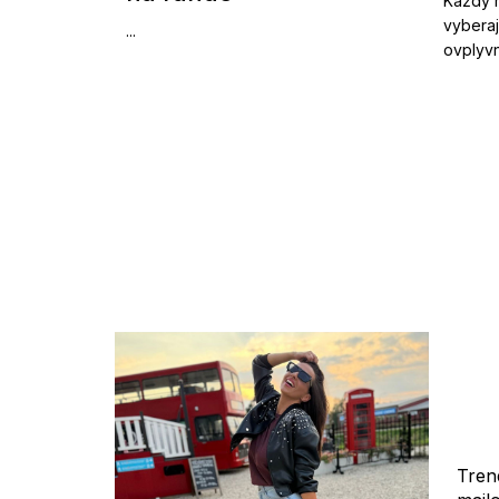
Každý r
vyberaj
...
ovplyvn
Tren