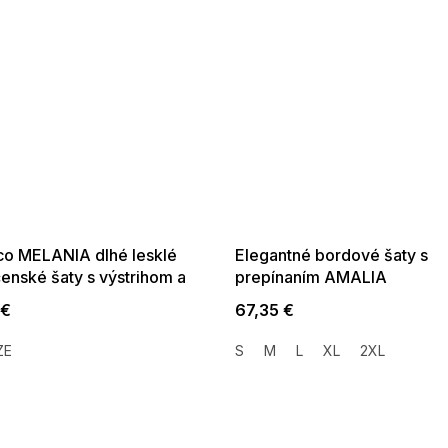
SALE -35% ?
SUMMER SALE -35% ?
35:EUR:P:f!2026-
G_SUMMER35:35:EUR:P:f!2026-
01,2026-08-10-
08-04-09:01,2026-08-10-
09:00
09:00
o MELANIA dlhé lesklé
Elegantné bordové šaty s
enské šaty s výstrihom a
prepínaním AMALIA
m rukávom pistáciové
 €
67,35 €
ZE
S
M
L
XL
2XL