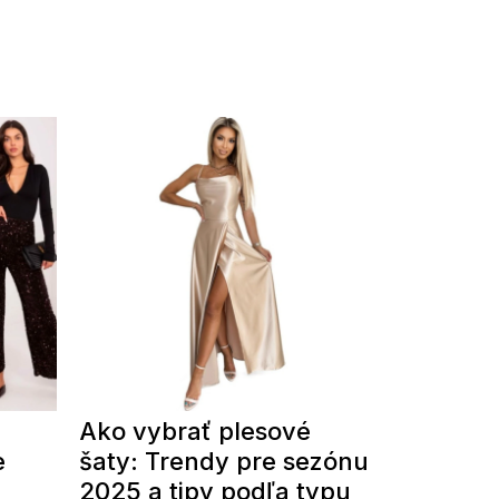
Ako vybrať plesové
e
šaty: Trendy pre sezónu
2025 a tipy podľa typu