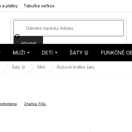
 a platby
Tabuľka veľkostí
Fotorecenzie
Hodnotenie obcho
Hľadať
MUŽI
DETI
ŠATY 👗
FUNKČNÉ OB
košík
Šaty 👗
Mini
Ružové krátke šaty
odnotenia
Značka:
FIGL