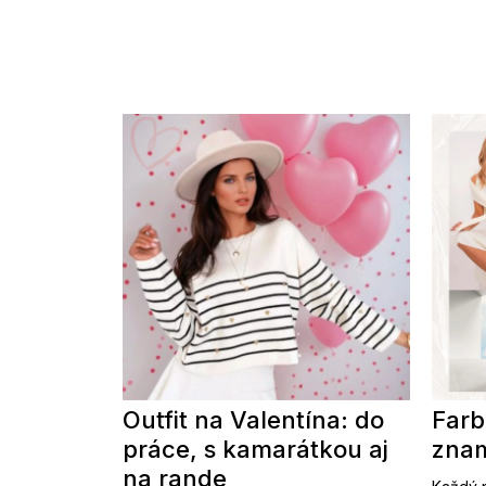
Outfit na Valentína: do
Farb
práce, s kamarátkou aj
znam
na rande