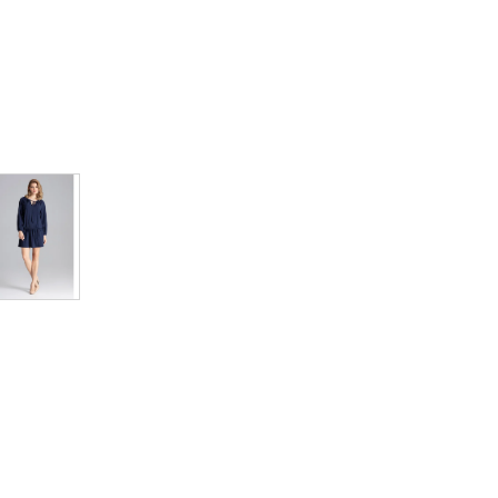
ené elastickou gumičkou.
% elastan.
Jednotková
cena: