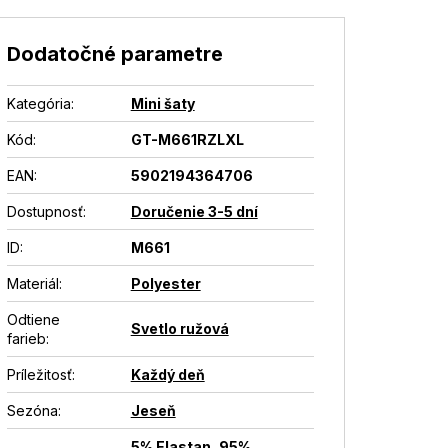
Dodatočné parametre
Kategória
:
Mini šaty
Kód:
GT-M661RZLXL
EAN
:
5902194364706
Dostupnosť
:
Doručenie 3-5 dní
ID
:
M661
Materiál
:
Polyester
Odtiene
Svetlo ružová
farieb
:
Príležitosť
:
Každý deň
Sezóna
:
Jeseň
5% Elastan, 95%