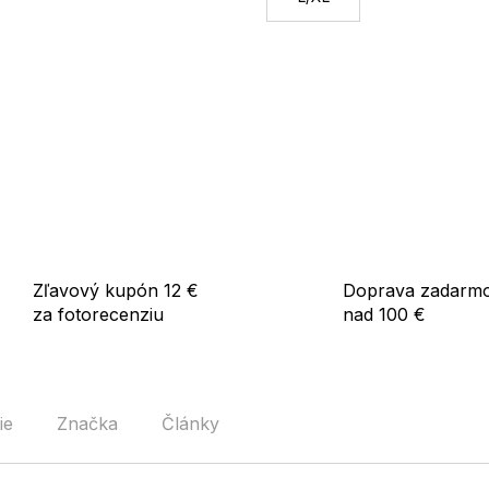
Zľavový kupón 12 €
Doprava zadarm
za fotorecenziu
nad 100 €
ie
Značka
Články