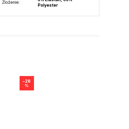
Zloženie
:
Polyester
–28
%