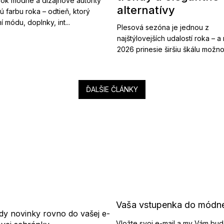
ok módne a dizajnové autority
alternatívy
ú farbu roka – odtieň, ktorý
í módu, doplnky, int...
Plesová sezóna je jednou z
najštýlovejších udalostí roka – a
2026 prinesie širšiu škálu možnost
ĎALŠIE ČLÁNKY
Vaša vstupenka do módn
dy novinky rovno do vašej e-
Vložte svoj e-mail a my Vám bud