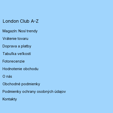
á
p
ä
t
London Club A-Z
i
Magazín: Nosí trendy
e
Vrátenie tovaru
Doprava a platby
Tabuľka veľkostí
Fotorecenzie
Hodnotenie obchodu
O nás
Obchodné podmienky
Podmienky ochrany osobných údajov
Kontakty