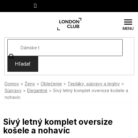
Prejsť
na
obsah
Hľadať
Domov
Ženy
Oblečenie
Tepláky, súpravy a legíny
Súpravy
Elegantné
Sivý letný komplet oversize košele a
nohavíc
Sivý letný komplet oversize
košele a nohavíc