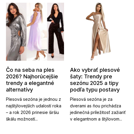
Čo na seba na ples
Ako vybrať plesové
2026? Najhorúcejšie
šaty: Trendy pre
trendy a elegantné
sezónu 2025 a tipy
alternatívy
podľa typu postavy
Plesová sezóna je jednou z
Plesová sezóna je za
najštýlovejších udalostí roka
dverami as ňou prichádza
– a rok 2026 prinesie širšiu
jedinečná príležitosť zažiariť
škálu možností...
v elegantnom a štýlovom...