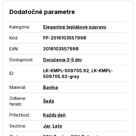
Dodatočné parametre
Kategória
:
Elegantné teplákové súpravy
Kód:
FP-2016103557998
EAN
:
2016103557998
Dostupnosť
:
Doručenie 3-5 dní
LK-KMPL-509705.92, LK-KMPL-
ID
:
509705.92-grey
Materiál
:
Bavlna
Odtiene
Šedá
farieb
:
Príležitosť
:
Každý deň
Sezóna
:
Jar
,
Leto