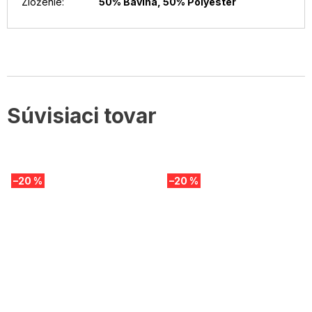
Zloženie
:
50% Bavlna, 50% Polyester
Súvisiaci tovar
–20 %
–20 %