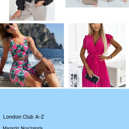
Z
á
p
ä
t
London Club A-Z
i
Magazín: Nosí trendy