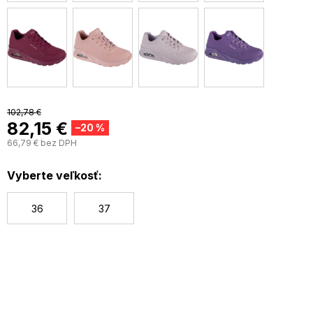
102,78 €
82,15 €
–20 %
66,79 € bez DPH
J
c
Vyberte veľkosť:
36
37