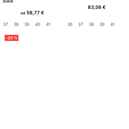
biele
83,58 €
58,77 €
od
37
38
39
40
41
36
37
38
39
41
–20 %
SUMMER SALE -35% ?
MMER35:35:EUR:P:f!2026-
8-04-09:01,2026-08-10-
09:00