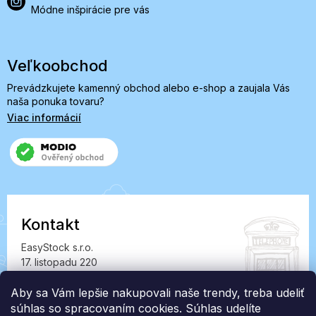
Módne inšpirácie pre vás
Veľkoobchod
Prevádzkujete kamenný obchod alebo e-shop a zaujala Vás
naša ponuka tovaru?
Viac informácií
Kontakt
EasyStock s.r.o.
17. listopadu 220
549 41 Červený Kostelec
IČ: 07727402, DIČ: CZ07727402
Aby sa Vám lepšie nakupovali naše trendy, treba udeliť
súhlas so spracovaním cookies. Súhlas udelíte