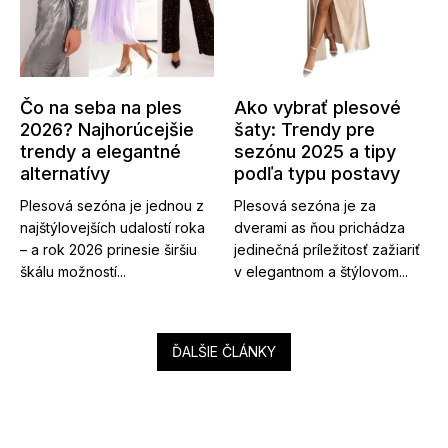
Čo na seba na ples
Ako vybrať plesové
2026? Najhorúcejšie
šaty: Trendy pre
trendy a elegantné
sezónu 2025 a tipy
alternatívy
podľa typu postavy
Plesová sezóna je jednou z
Plesová sezóna je za
najštýlovejších udalostí roka
dverami as ňou prichádza
– a rok 2026 prinesie širšiu
jedinečná príležitosť zažiariť
škálu možností...
v elegantnom a štýlovom...
ĎALŠIE ČLÁNKY