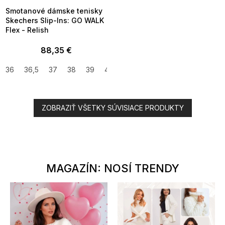
Smotanové dámske tenisky
Skechers Slip-Ins: GO WALK
Flex - Relish
88,35 €
36
36,5
37
38
39
40
41
ZOBRAZIŤ VŠETKY SÚVISIACE PRODUKTY
MAGAZÍN: NOSÍ TRENDY