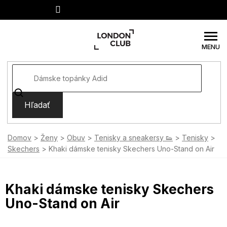
Prejsť
na
obsah
Hľadať
Domov
Ženy
Obuv
Tenisky a sneakersy 👟
Tenisky
Skechers
Khaki dámske tenisky Skechers Uno-Stand on Air
Khaki dámske tenisky Skechers
Uno-Stand on Air
SUMMER SALE -35% ?
MMER35:35:EUR:P:f!2026-