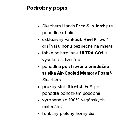
Podrobný popis
Skechers Hands
Free Slip–Ins®
pre
pohodlné obutie
exkluzívny vankúšik
Heel Pillow™
drží vašu nohu bezpečne na mieste
ľahké polstrovanie
ULTRA GO®
s
vysokou citlivosťou
pohodlná
polstrovaná priedušná
stielka Air-Cooled Memory Foam®
Skechers
pružný strih
Stretch Fit®
pre
pohodlie ponožkám podobné
vyrobené zo 100% vegánskych
materiálov
funkčný pletený horný diel