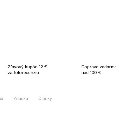
Zľavový kupón 12 €
Doprava zadarm
za fotorecenziu
nad 100 €
ie
Značka
Články