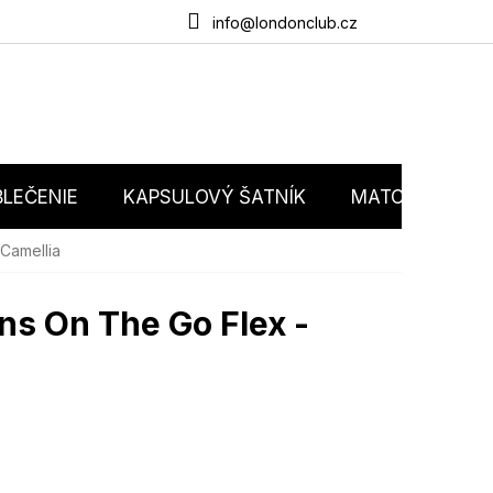
du
O nás
Obchodné podmienky
Podmienky ochrany osobný
info@londonclub.cz
LEČENIE
KAPSULOVÝ ŠATNÍK
MATCHY MATC
Camellia
ns On The Go Flex -