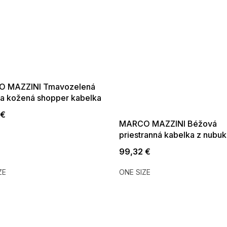
SUMMER SALE -35% ?
 MAZZINI Tmavozelená
G_SUMMER35:35:EUR:P:f!2026-
a kožená shopper kabelka
08-04-09:01,2026-08-10-
09:00
 €
MARCO MAZZINI Béžová
priestranná kabelka z nubuk
99,32 €
ZE
ONE SIZE