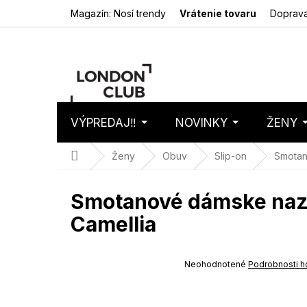
Prejsť
Magazín: Nosí trendy
Vrátenie tovaru
Doprava
na
obsah
VÝPREDAJ‼️
NOVINKY
ŽENY
Nákupný
Prázdny 
košík
Domov
Ženy
Obuv
Slip-on
Smotan
Smotanové dámske nazúv
Camellia
SUMMER SALE -35% ?
G_SUMMER35:35:EUR:P:f!2026-
Priemerné
Neohodnotené
Podrobnosti h
08-04-09:01,2026-08-10-
hodnotenie
09:00
produktu
je