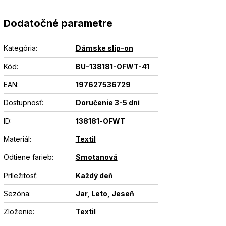
Dodatočné parametre
Kategória
:
Dámske slip-on
Kód:
BU-138181-OFWT-41
EAN
:
197627536729
Dostupnosť
:
Doručenie 3-5 dní
ID
:
138181-OFWT
Materiál
:
Textil
Odtiene farieb
:
Smotanová
Príležitosť
:
Každý deň
Sezóna
:
Jar
,
Leto
,
Jeseň
Zloženie
:
Textil