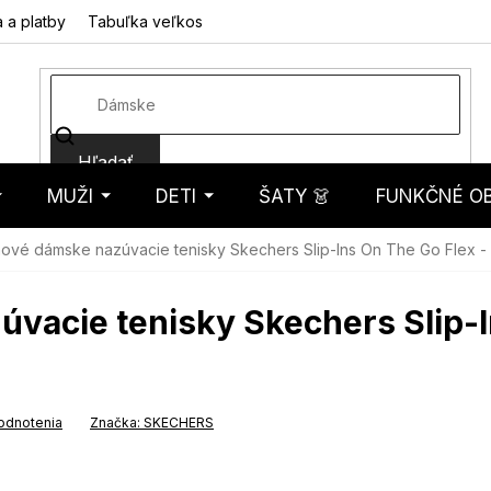
 a platby
Tabuľka veľkostí
Fotorecenzie
Hodnotenie obcho
Hľadať
MUŽI
DETI
ŠATY 👗
FUNKČNÉ OB
košík
ové dámske nazúvacie tenisky Skechers Slip-Ins On The Go Flex - 
acie tenisky Skechers Slip-I
odnotenia
Značka:
SKECHERS