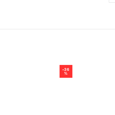
–36
%