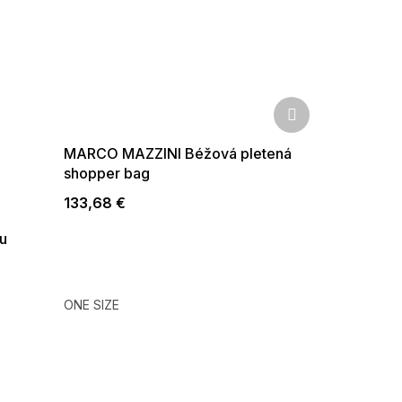
Ďalší
produkt
MARCO MAZZINI Béžová pletená
shopper bag
133,68 €
u
ONE SIZE