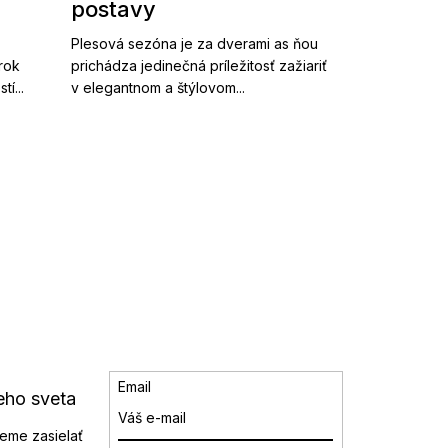
postavy
Plesová sezóna je za dverami as ňou
 rok
prichádza jedinečná príležitosť zažiariť
í...
v elegantnom a štýlovom...
Email
eho sveta
eme zasielať