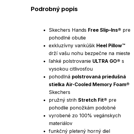
Podrobný popis
Skechers Hands
Free Slip–Ins®
pre
pohodlné obutie
exkluzívny vankúšik
Heel Pillow™
drží vašu nohu bezpečne na mieste
ľahké polstrovanie
ULTRA GO®
s
vysokou citlivosťou
pohodlná
polstrovaná priedušná
stielka Air-Cooled Memory Foam®
Skechers
pružný strih
Stretch Fit®
pre
pohodlie ponožkám podobné
vyrobené zo 100% vegánskych
materiálov
funkčný pletený horný diel