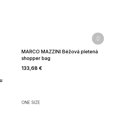
Ďalší
produkt
MARCO MAZZINI Béžová pletená
shopper bag
133,68 €
u
ONE SIZE