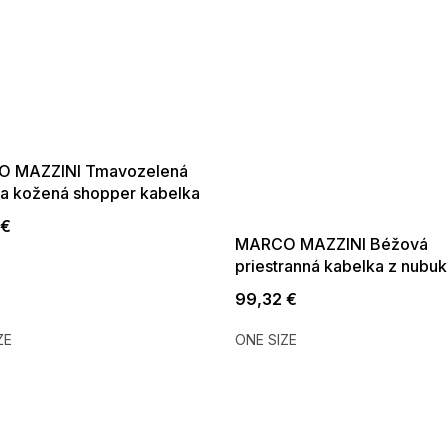
SUMMER SALE -35% ?
 MAZZINI Tmavozelená
G_SUMMER35:35:EUR:P:f!2026-
a kožená shopper kabelka
08-04-09:01,2026-08-10-
09:00
 €
MARCO MAZZINI Béžová
priestranná kabelka z nubuk
99,32 €
ZE
ONE SIZE