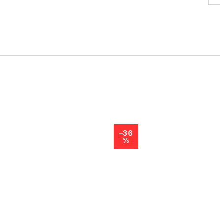
–36
%