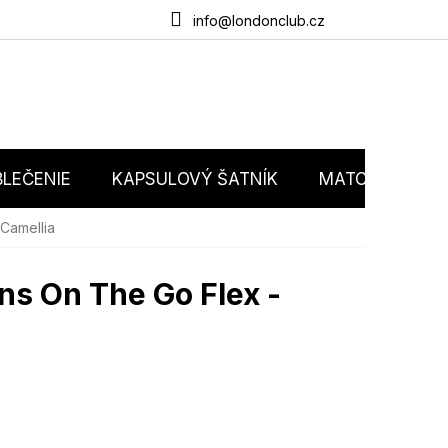
du
O nás
Obchodné podmienky
Podmienky ochrany osobný
info@londonclub.cz
LEČENIE
KAPSULOVÝ ŠATNÍK
MATCHY MATC
Camellia
ns On The Go Flex -