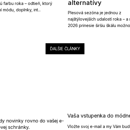
alternatívy
ú farbu roka – odtieň, ktorý
í módu, doplnky, int...
Plesová sezóna je jednou z
najštýlovejších udalostí roka – a
2026 prinesie širšiu škálu možnost
ĎALŠIE ČLÁNKY
Vaša vstupenka do módn
dy novinky rovno do vašej e-
Vložte svoj e-mail a my Vám bud
ovej schránky.