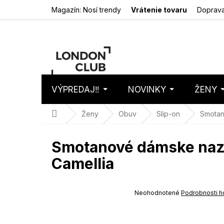
Prejsť
Magazín: Nosí trendy
Vrátenie tovaru
Doprava
na
obsah
VÝPREDAJ‼️
NOVINKY
ŽENY
Nákupný
Prázdny 
košík
Domov
Ženy
Obuv
Slip-on
Smotan
Smotanové dámske nazúv
Camellia
SUMMER SALE -35% ?
G_SUMMER35:35:EUR:P:f!2026-
Priemerné
Neohodnotené
Podrobnosti h
08-04-09:01,2026-08-10-
hodnotenie
09:00
produktu
je