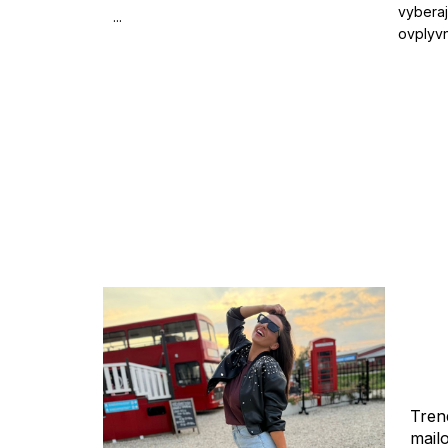
vyberaj
...
ovplyvn
Tren
mail