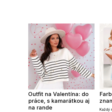
Outfit na Valentína: do
Farb
práce, s kamarátkou aj
znam
na rande
Každý r