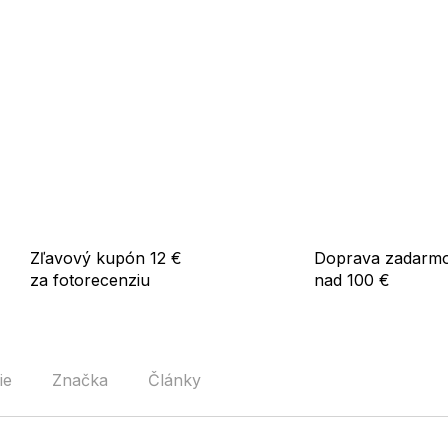
Zľavový kupón 12 €
Doprava zadarm
za fotorecenziu
nad 100 €
ie
Značka
Články