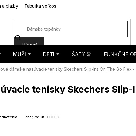
 a platby
Tabuľka veľkostí
Fotorecenzie
Hodnotenie obcho
Hľadať
MUŽI
DETI
ŠATY 👗
FUNKČNÉ OB
košík
ové dámske nazúvacie tenisky Skechers Slip-Ins On The Go Flex - 
acie tenisky Skechers Slip-I
odnotenia
Značka:
SKECHERS