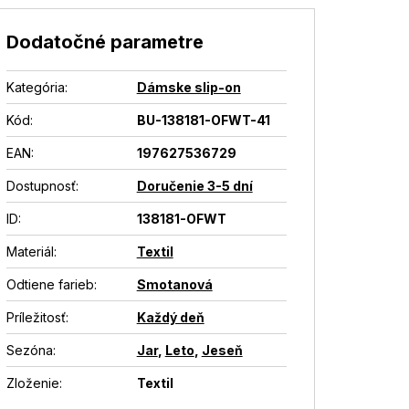
Dodatočné parametre
Kategória
:
Dámske slip-on
Kód:
BU-138181-OFWT-41
EAN
:
197627536729
Dostupnosť
:
Doručenie 3-5 dní
ID
:
138181-OFWT
Materiál
:
Textil
Odtiene farieb
:
Smotanová
Príležitosť
:
Každý deň
Sezóna
:
Jar
,
Leto
,
Jeseň
Zloženie
:
Textil