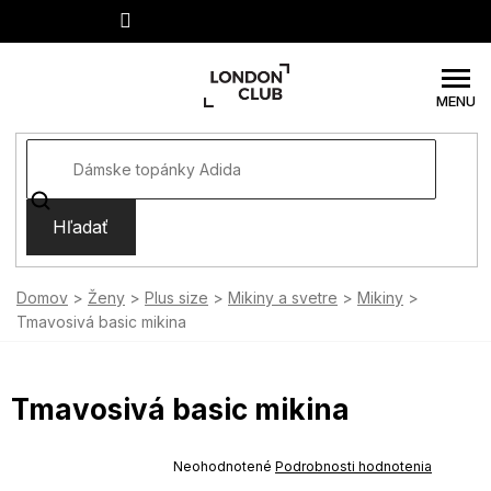
Prejsť
na
obsah
Hľadať
Domov
Ženy
Plus size
Mikiny a svetre
Mikiny
Tmavosivá basic mikina
Tmavosivá basic mikina
SUMMER SALE -35% ?
MMER35:35:EUR:P:f!2026-
Priemerné
Neohodnotené
Podrobnosti hodnotenia
-04-09:01,2026-08-10-
hodnotenie
09:00