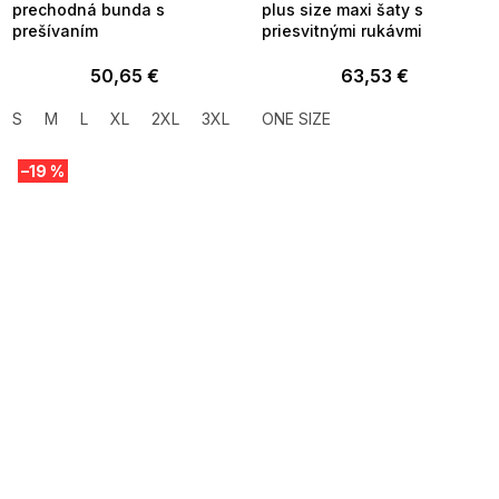
prechodná bunda s
plus size maxi šaty s
prešívaním
priesvitnými rukávmi
50,65 €
63,53 €
S
M
L
XL
2XL
3XL
ONE SIZE
–19 %
SUMMER SALE -35% ?
MMER35:35:EUR:P:f!2026-