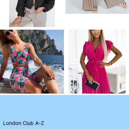
Z
á
p
ä
t
London Club A-Z