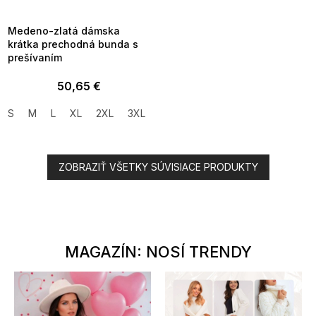
8-04-09:01,2026-08-10-
09:00
Medeno-zlatá dámska
krátka prechodná bunda s
prešívaním
50,65 €
S
M
L
XL
2XL
3XL
ZOBRAZIŤ VŠETKY SÚVISIACE PRODUKTY
MAGAZÍN: NOSÍ TRENDY