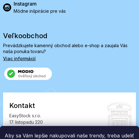
Instagram
Módne inšpirácie pre vás
Veľkoobchod
Prevádzkujete kamenný obchod alebo e-shop a zaujala Vás
naša ponuka tovaru?
Viac informácií
Kontakt
EasyStock s.r.o.
17. listopadu 220
549 41 Červený Kostelec
IČ: 07727402, DIČ: CZ07727402
Aby sa Vám lepšie nakupovali naše trendy, treba udeliť