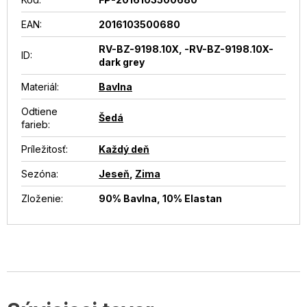
EAN
:
2016103500680
RV-BZ-9198.10X, -RV-BZ-9198.10X-
ID
:
dark grey
Materiál
:
Bavlna
Odtiene
Šedá
farieb
:
Príležitosť
:
Každý deň
Sezóna
:
Jeseň
,
Zima
Zloženie
:
90% Bavlna, 10% Elastan