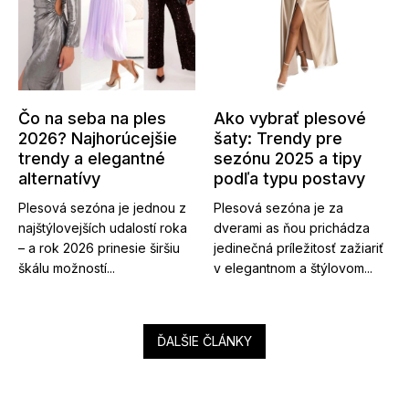
Čo na seba na ples
Ako vybrať plesové
2026? Najhorúcejšie
šaty: Trendy pre
trendy a elegantné
sezónu 2025 a tipy
alternatívy
podľa typu postavy
Plesová sezóna je jednou z
Plesová sezóna je za
najštýlovejších udalostí roka
dverami as ňou prichádza
– a rok 2026 prinesie širšiu
jedinečná príležitosť zažiariť
škálu možností...
v elegantnom a štýlovom...
ĎALŠIE ČLÁNKY