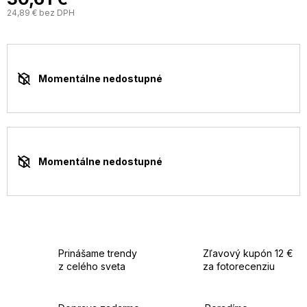
24,89 € bez DPH
J
c
Momentálne nedostupné
Momentálne nedostupné
Prinášame trendy
Zľavový kupón 12 €
z celého sveta
za fotorecenziu