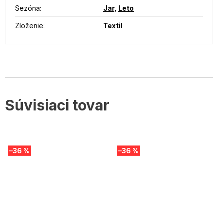
Sezóna
:
Jar
,
Leto
Zloženie
:
Textil
Súvisiaci tovar
–36 %
–36 %