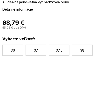
ideálna jarno-letná vychádzková obuv
z ľahučkého priedušného materiálu
Detailné informácie
obúvanie typu slip-on
mäkké vnútro
68,79 €
stielka z pamäťovej peny
55,93 € bez DPH
J
ľahká a pohodlná podošva
c
Vyberte veľkosť:
36
37
37,5
38