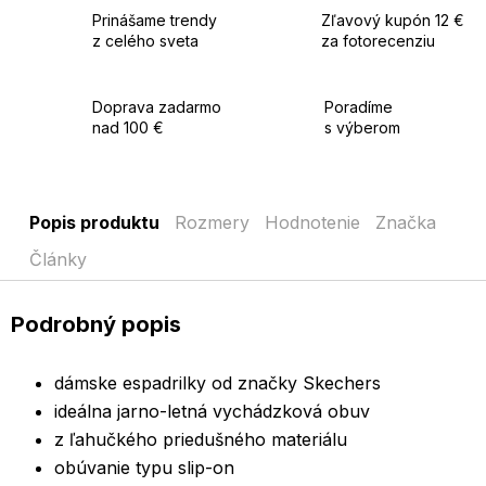
Prinášame trendy
Zľavový kupón 12 €
z celého sveta
za fotorecenziu
Doprava zadarmo
Poradíme
nad 100 €
s výberom
Popis produktu
Rozmery
Hodnotenie
Značka
Články
Podrobný popis
dámske espadrilky od značky Skechers
ideálna jarno-letná vychádzková obuv
z ľahučkého priedušného materiálu
obúvanie typu slip-on