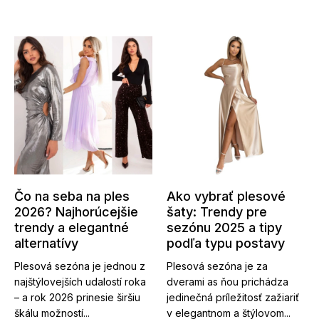
Čo na seba na ples
Ako vybrať plesové
2026? Najhorúcejšie
šaty: Trendy pre
trendy a elegantné
sezónu 2025 a tipy
alternatívy
podľa typu postavy
Plesová sezóna je jednou z
Plesová sezóna je za
najštýlovejších udalostí roka
dverami as ňou prichádza
– a rok 2026 prinesie širšiu
jedinečná príležitosť zažiariť
škálu možností...
v elegantnom a štýlovom...