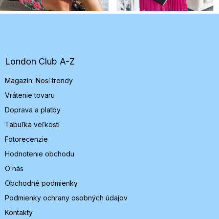
Z
á
p
ä
t
London Club A-Z
i
Magazín: Nosí trendy
e
Vrátenie tovaru
Doprava a platby
Tabuľka veľkostí
Fotorecenzie
Hodnotenie obchodu
O nás
Obchodné podmienky
Podmienky ochrany osobných údajov
Kontakty