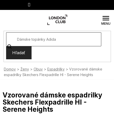
Prejsť
na
obsah
Hľadať
Domov
Ženy
Obuv
Espadrilky
Vzorované dámske
espadrilky Skechers Flexpadrille HI - Serene Heights
Vzorované dámske espadrilky
Skechers Flexpadrille HI -
Serene Heights