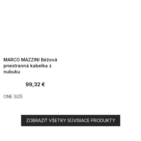
SUMMER SALE -35% ?
MMER35:35:EUR:P:f!2026-
8-04-09:01,2026-08-10-
09:00
MARCO MAZZINI Béžová
priestranná kabelka z
nubuku
99,32 €
ONE SIZE
ZOBRAZIŤ VŠETKY SÚVISIACE PRODUKTY