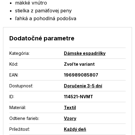
mäkké vnútro
stielka z pamäťovej peny
ľahká a pohodlná podošva
Dodatočné parametre
Kategória
:
Dámske espadrilky
Kód:
Zvoľte variant
EAN
:
196989085807
Dostupnosť
:
Doručenie 3-5 dní
ID
:
114521-NVMT
Materiál
:
Textil
Odtiene farieb
:
Vzory
Príležitosť
:
Každý deň