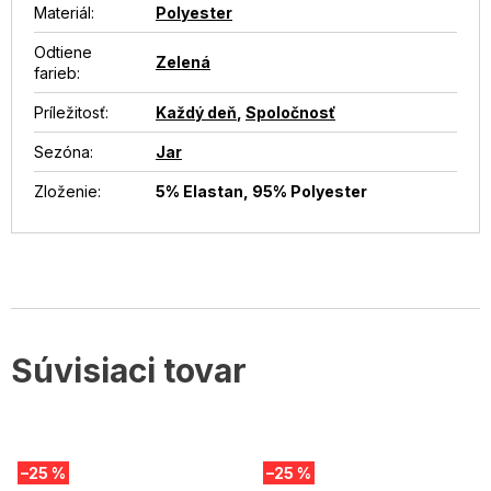
Materiál
:
Polyester
Odtiene
Zelená
farieb
:
Príležitosť
:
Každý deň
,
Spoločnosť
Sezóna
:
Jar
Zloženie
:
5% Elastan, 95% Polyester
Súvisiaci tovar
–25 %
–25 %