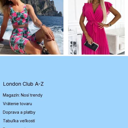
Z
á
p
ä
t
London Club A-Z
i
Magazín: Nosí trendy
e
Vrátenie tovaru
Doprava a platby
Tabuľka veľkostí