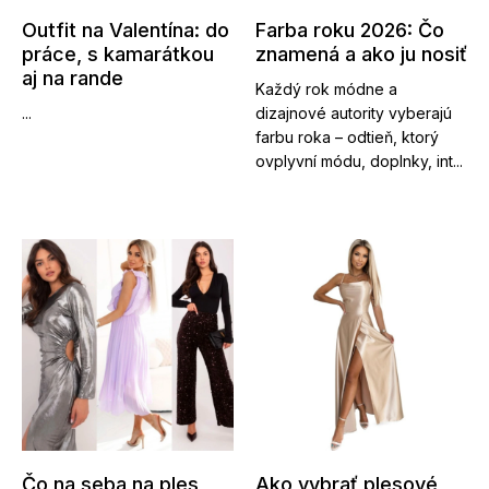
Outfit na Valentína: do
Farba roku 2026: Čo
práce, s kamarátkou
znamená a ako ju nosiť
aj na rande
Každý rok módne a
...
dizajnové autority vyberajú
farbu roka – odtieň, ktorý
ovplyvní módu, doplnky, int...
Čo na seba na ples
Ako vybrať plesové