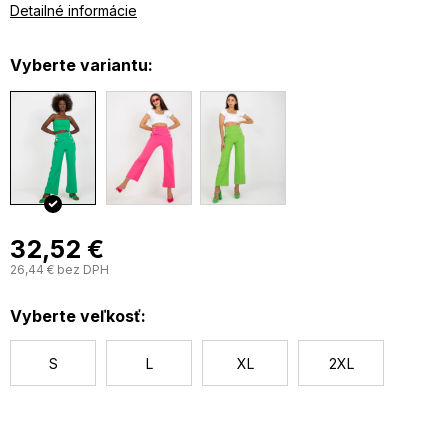
Detailné informácie
Vyberte variantu:
32,52 €
26,44 € bez DPH
J
c
Vyberte veľkosť:
S
L
XL
2XL