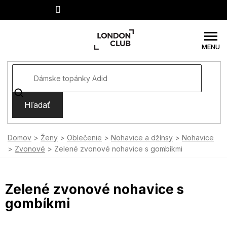
Prejsť
na
obsah
Hľadať
Domov
Ženy
Oblečenie
Nohavice a džínsy
Nohavice
Zvonové
Zelené zvonové nohavice s gombíkmi
Zelené zvonové nohavice s
gombíkmi
SUMMER SALE -35% ?
MMER35:35:EUR:P:f!2026-