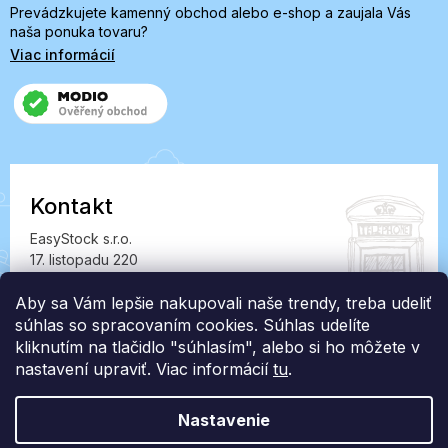
Prevádzkujete kamenný obchod alebo e-shop a zaujala Vás
naša ponuka tovaru?
Viac informácií
Kontakt
EasyStock s.r.o.
17. listopadu 220
549 41 Červený Kostelec
IČ: 07727402, DIČ: CZ07727402
Aby sa Vám lepšie nakupovali naše trendy, treba udeliť
súhlas so spracovaním cookies. Súhlas udelíte
info@londonclub.sk
kliknutím na tlačidlo "súhlasím", alebo si ho môžete v
nastavení upraviť. Viac informácií
tu
.
Nastavenie