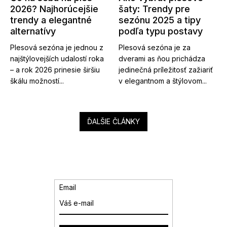
2026? Najhorúcejšie
šaty: Trendy pre
trendy a elegantné
sezónu 2025 a tipy
alternatívy
podľa typu postavy
Plesová sezóna je jednou z
Plesová sezóna je za
najštýlovejších udalostí roka
dverami as ňou prichádza
– a rok 2026 prinesie širšiu
jedinečná príležitosť zažiariť
škálu možností...
v elegantnom a štýlovom...
ĎALŠIE ČLÁNKY
Email