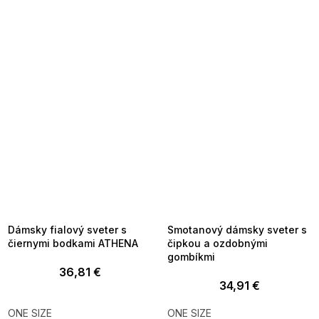
SUMMER SALE -35% ?
SUMMER SALE -35% ?
MMER35:35:EUR:P:f!2026-
G_SUMMER35:35:EUR:P:f!2026-
8-04-09:01,2026-08-10-
08-04-09:01,2026-08-10-
09:00
09:00
Dámsky fialový sveter s
Smotanový dámsky sveter s
čiernymi bodkami ATHENA
čipkou a ozdobnými
gombíkmi
36,81 €
34,91 €
ONE SIZE
ONE SIZE