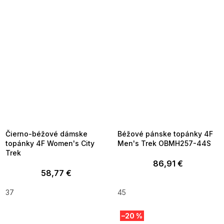
SUMMER SALE -35% ?
SUMMER SALE -35% ?
MMER35:35:EUR:P:f!2026-
G_SUMMER35:35:EUR:P:f!2026-
8-04-09:01,2026-08-10-
08-04-09:01,2026-08-10-
09:00
09:00
Čierno-béžové dámske
Béžové pánske topánky 4F
topánky 4F Women's City
Men's Trek OBMH257-44S
Trek
86,91 €
58,77 €
37
45
–20 %