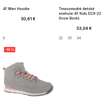
09:00
09:00
4F Men Hoodie
Tmavomodré detské
snehule 4F Kids DCX-22
Snow Boots
30,61 €
53,04 €
S
32
33
34
–16 %