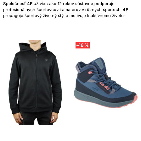
Spoločnosť
4F
už viac ako 12 rokov sústavne podporuje
profesionálnych športovcov i amatérov v rôznych športoch.
4F
propaguje športový životný štýl a motivuje k aktívnemu životu.
V
–16 %
ý
p
i
s
p
r
o
d
u
k
t
o
v
SUMMER SALE -35% ?
SUMMER SALE -35% ?
MMER35:35:EUR:P:f!2026-
G_SUMMER35:35:EUR:P:f!2026-
8-04-09:01,2026-08-10-
08-04-09:01,2026-08-10-