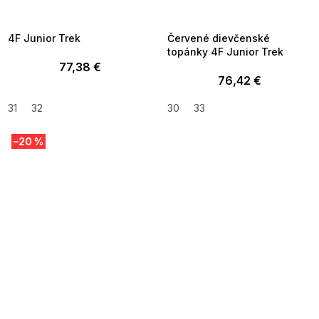
8-04-09:01,2026-08-10-
08-04-09:01,2026-08-10-
09:00
09:00
4F Junior Trek
Červené dievčenské
topánky 4F Junior Trek
77,38 €
76,42 €
31
32
30
33
–20 %