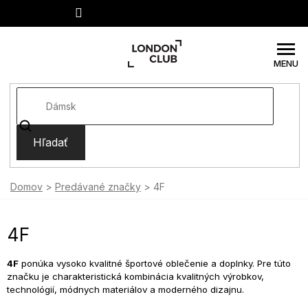
Prejsť
na
obsah
Hľadať
Domov
Predávané značky
4F
4F
4F
ponúka vysoko kvalitné športové oblečenie a doplnky. Pre túto
značku je charakteristická kombinácia kvalitných výrobkov,
technológií, módnych materiálov a moderného dizajnu.