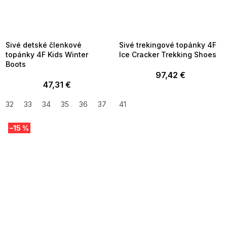
SUMMER SALE -35% ?
SUMMER SALE -35% ?
MMER35:35:EUR:P:f!2026-
G_SUMMER35:35:EUR:P:f!2026-
8-04-09:01,2026-08-10-
08-04-09:01,2026-08-10-
09:00
09:00
Sivé detské členkové
Sivé trekingové topánky 4F
topánky 4F Kids Winter
Ice Cracker Trekking Shoes
Boots
97,42 €
47,31 €
32
33
34
35
36
37
38
41
–15 %