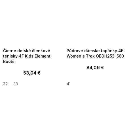
SUMMER SALE -35% ?
SUMMER SALE -35% ?
MMER35:35:EUR:P:f!2026-
G_SUMMER35:35:EUR:P:f!2026-
8-04-09:01,2026-08-10-
08-04-09:01,2026-08-10-
09:00
09:00
Čierne detské členkové
Púdrové dámske topánky 4F
tenisky 4F Kids Element
Women's Trek OBDH253-560
Boots
84,06 €
53,04 €
32
33
41