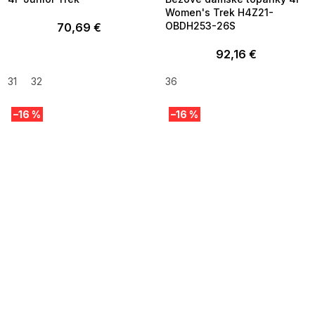
Women's Trek H4Z21-
OBDH253-26S
70,69 €
92,16 €
31
32
36
–16 %
–16 %
SUMMER SALE -35% ?
SUMMER SALE -35% ?
MMER35:35:EUR:P:f!2026-
G_SUMMER35:35:EUR:P:f!2026-