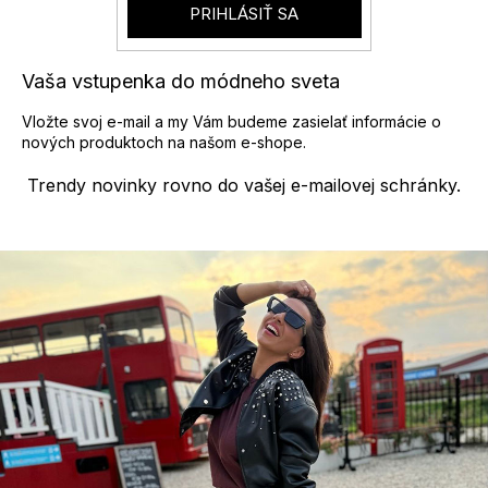
r
PRIHLÁSIŤ SA
v
k
y
Vaša vstupenka do módneho sveta
v
ý
Vložte svoj e-mail a my Vám budeme zasielať informácie o
p
nových produktoch na našom e-shope.
i
s
Trendy novinky rovno do vašej e-mailovej schránky.
u