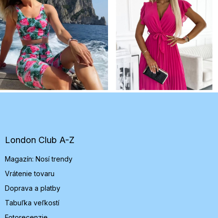
Z
á
p
ä
t
London Club A-Z
i
Magazín: Nosí trendy
e
Vrátenie tovaru
Doprava a platby
Tabuľka veľkostí
Fotorecenzie