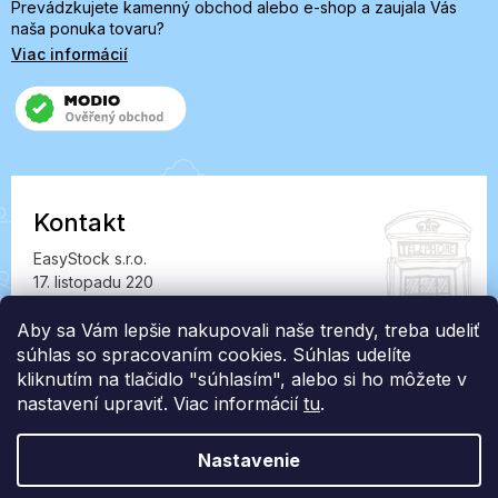
Prevádzkujete kamenný obchod alebo e-shop a zaujala Vás
naša ponuka tovaru?
Viac informácií
Kontakt
EasyStock s.r.o.
17. listopadu 220
549 41 Červený Kostelec
IČ: 07727402, DIČ: CZ07727402
Aby sa Vám lepšie nakupovali naše trendy, treba udeliť
súhlas so spracovaním cookies. Súhlas udelíte
info@londonclub.sk
kliknutím na tlačidlo "súhlasím", alebo si ho môžete v
nastavení upraviť. Viac informácií
tu
.
Nastavenie