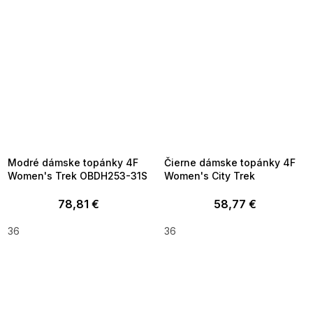
SUMMER SALE -35% ?
SUMMER SALE -35% ?
MMER35:35:EUR:P:f!2026-
G_SUMMER35:35:EUR:P:f!2026-
8-04-09:01,2026-08-10-
08-04-09:01,2026-08-10-
09:00
09:00
Modré dámske topánky 4F
Čierne dámske topánky 4F
Women's Trek OBDH253-31S
Women's City Trek
78,81 €
58,77 €
36
36