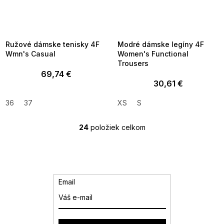
SUMMER SALE -35% ?
SUMMER SALE -35% ?
MMER35:35:EUR:P:f!2026-
G_SUMMER35:35:EUR:P:f!2026-
8-04-09:01,2026-08-10-
08-04-09:01,2026-08-10-
09:00
09:00
Ružové dámske tenisky 4F
Modré dámske legíny 4F
Wmn's Casual
Women's Functional
Trousers
69,74 €
30,61 €
36
37
XS
S
24
položiek celkom
O
v
l
á
d
a
Email
c
i
e
p