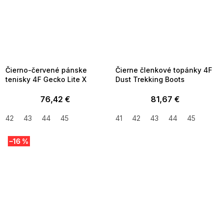
SUMMER SALE -35% ?
SUMMER SALE -35% ?
MMER35:35:EUR:P:f!2026-
G_SUMMER35:35:EUR:P:f!2026-
8-04-09:01,2026-08-10-
08-04-09:01,2026-08-10-
09:00
09:00
Čierno-červené pánske
Čierne členkové topánky 4F
tenisky 4F Gecko Lite X
Dust Trekking Boots
76,42 €
81,67 €
42
43
44
45
41
42
43
44
45
–16 %