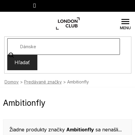
Prejsť
na
obsah
Hľadať
Domov
Predávané značky
Ambitionfly
Ambitionfly
Žiadne produkty značky
Ambitionfly
sa nenašli...