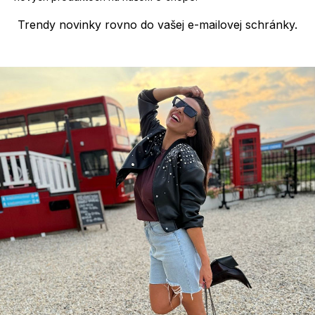
i
s
Trendy novinky rovno do vašej e-mailovej schránky.
u