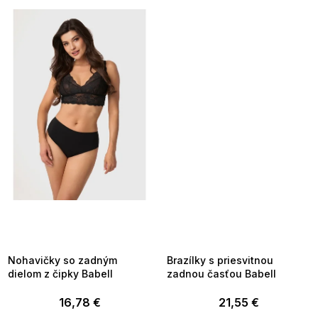
SUMMER SALE -35% ?
SUMMER SALE -35% ?
MMER35:35:EUR:P:f!2026-
G_SUMMER35:35:EUR:P:f!2026-
8-04-09:01,2026-08-10-
08-04-09:01,2026-08-10-
09:00
09:00
Nohavičky so zadným
Brazílky s priesvitnou
dielom z čipky Babell
zadnou časťou Babell
16,78 €
21,55 €