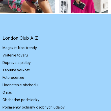
Z
á
p
ä
t
London Club A-Z
i
Magazín: Nosí trendy
e
Vrátenie tovaru
Doprava a platby
Tabuľka veľkostí
Fotorecenzie
Hodnotenie obchodu
O nás
Obchodné podmienky
Podmienky ochrany osobných údajov