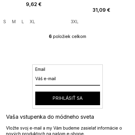
9,62 €
31,09 €
S
M
L
XL
3XL
6
položiek celkom
O
v
l
á
d
a
Email
c
i
e
p
r
PRIHLÁSIŤ SA
v
k
y
Vaša vstupenka do módneho sveta
v
ý
Vložte svoj e-mail a my Vám budeme zasielať informácie o
p
nových produktoch na našom e-shope.