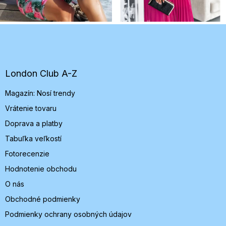
Z
á
p
ä
t
London Club A-Z
i
Magazín: Nosí trendy
e
Vrátenie tovaru
Doprava a platby
Tabuľka veľkostí
Fotorecenzie
Hodnotenie obchodu
O nás
Obchodné podmienky
Podmienky ochrany osobných údajov