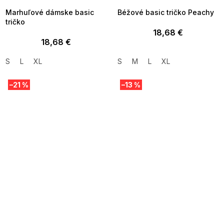
Marhuľové dámske basic
Béžové basic tričko Peachy
tričko
18,68 €
18,68 €
S
L
XL
S
M
L
XL
–21 %
–13 %
SUMMER SALE -35% ?
SUMMER SALE -35% ?