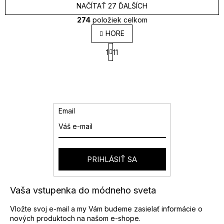
NAČÍTAŤ 27 ĎALŠÍCH
274
položiek celkom
O
HORE
v
S
l
1
11
t
á
r
d
á
a
n
k
c
o
i
v
e
Email
a
p
n
r
i
v
e
k
y
PRIHLÁSIŤ SA
v
ý
p
Vaša vstupenka do módneho sveta
i
s
Vložte svoj e-mail a my Vám budeme zasielať informácie o
u
nových produktoch na našom e-shope.