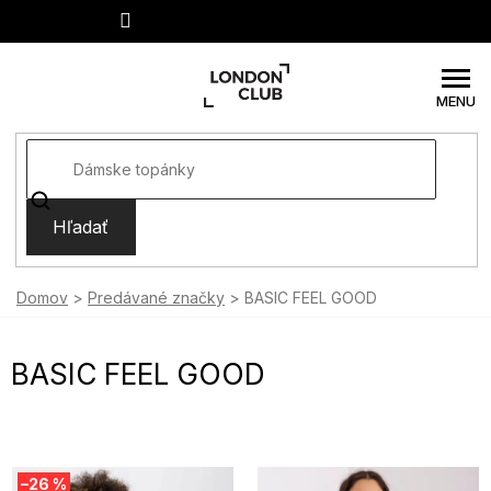
Prejsť
na
obsah
Hľadať
Domov
Predávané značky
BASIC FEEL GOOD
BASIC FEEL GOOD
V
–26 %
ý