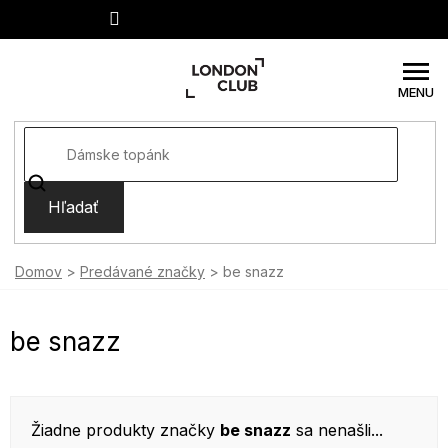
Prejsť
na
obsah
Hľadať
Domov
Predávané značky
be snazz
be snazz
Žiadne produkty značky
be snazz
sa nenašli...