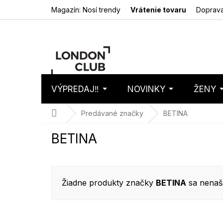
Prejsť
Magazín: Nosí trendy
Vrátenie tovaru
Doprava
na
obsah
VÝPREDAJ‼️
NOVINKY
ŽENY
Nákupný
Prázdny 
košík
Domov
Predávané značky
BETINA
BETINA
Žiadne produkty značky
BETINA
sa nenašli