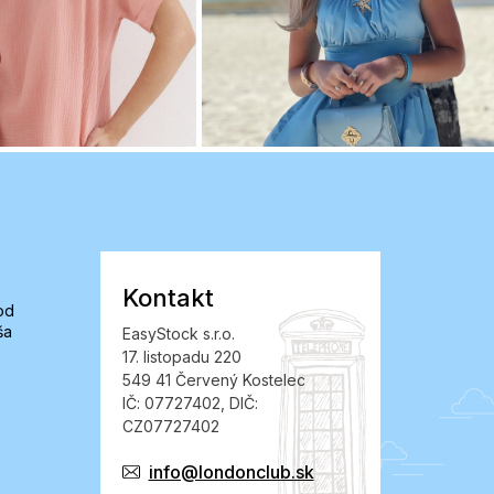
Kontakt
od
ša
EasyStock s.r.o.
17. listopadu 220
549 41 Červený Kostelec
IČ: 07727402, DIČ:
CZ07727402
info@londonclub.sk