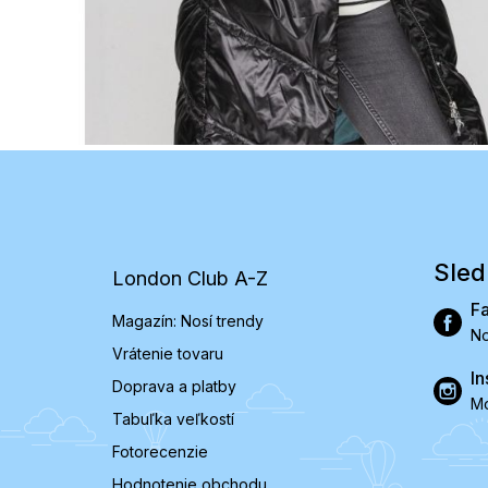
Z
á
p
ä
t
Sled
London Club A-Z
i
e
F
Magazín: Nosí trendy
No
Vrátenie tovaru
In
Doprava a platby
Mó
Tabuľka veľkostí
Fotorecenzie
Hodnotenie obchodu