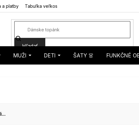
 a platby
Tabuľka veľkostí
Fotorecenzie
Hodnotenie obcho
Hľadať
MUŽI
DETI
ŠATY 👗
FUNKČNÉ OB
košík
...