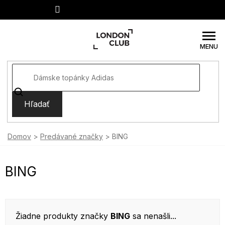
Prejsť
na
obsah
Hľadať
Domov
Predávané značky
BING
BING
Žiadne produkty značky
BING
sa nenašli...