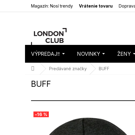
Prejsť
Magazín: Nosí trendy
Vrátenie tovaru
Doprava
na
obsah
VÝPREDAJ‼️
NOVINKY
ŽENY
Nákupný
Prázdny 
košík
Domov
Predávané značky
BUFF
BUFF
V
–16 %
ý
p
i