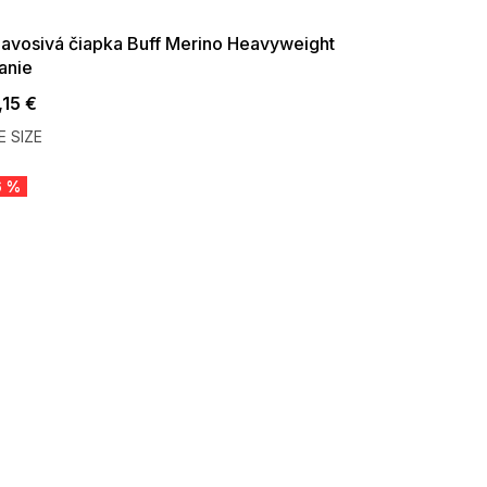
09:00
avosivá čiapka Buff Merino Heavyweight
anie
,15 €
 SIZE
6 %