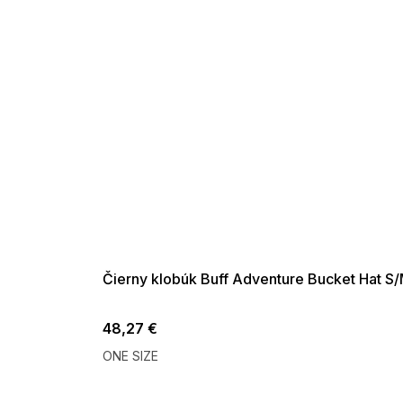
SUMMER SALE -35% ?
G_SUMMER35:35:EUR:P:f!2026-
08-04-09:01,2026-08-10-
09:00
Čierny klobúk Buff Adventure Bucket Hat S
48,27 €
ONE SIZE