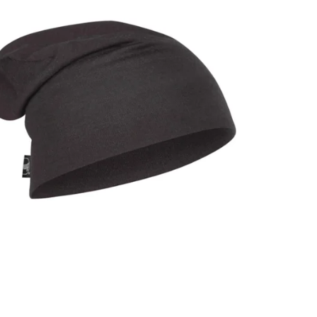
ER SALE -35% ?
35:35:EUR:P:f!2026-
09:01,2026-08-10-