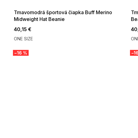
09:00
Tmavomodrá športová čiapka Buff Merino
Tm
Midweight Hat Beanie
Be
40,15 €
40
ONE SIZE
ONE
–16 %
–1