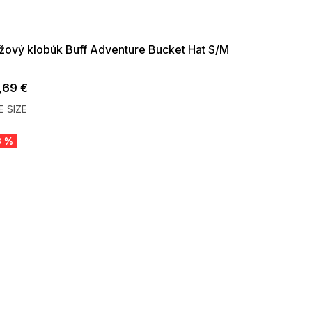
35:35:EUR:P:f!2026-
09:01,2026-08-10-
09:00
žový klobúk Buff Adventure Bucket Hat S/M
,69 €
 SIZE
8 %