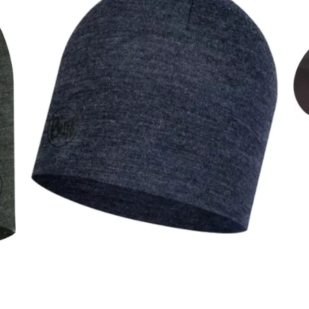
SUMMER SALE -35% ?
SUMM
G_SUMMER35:35:EUR:P:f!2026-
G_SUMMER
08-04-09:01,2026-08-10-
08-04-