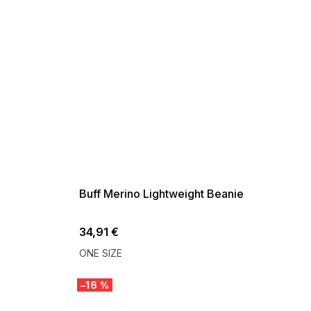
SUMMER SALE -35% ?
G_SUMMER35:35:EUR:P:f!2026-
08-04-09:01,2026-08-10-
09:00
Buff Merino Lightweight Beanie
34,91 €
ONE SIZE
–16 %