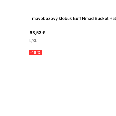
G_SUMMER35:35:EUR:P:f!2026-
08-04-09:01,2026-08-10-
09:00
Tmavobéžový klobúk Buff Nmad Bucket Hat
63,53 €
L/XL
–16 %