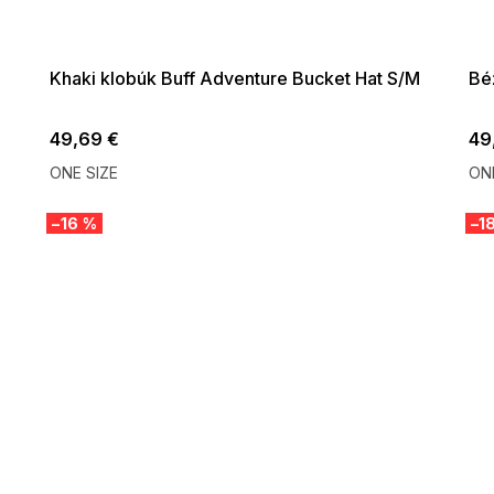
G_SUMMER35:35:EUR:P:f!2026-
G_SUMMER
08-04-09:01,2026-08-10-
08-04-
09:00
Khaki klobúk Buff Adventure Bucket Hat S/M
Bé
49,69 €
49
ONE SIZE
ONE
–16 %
–1