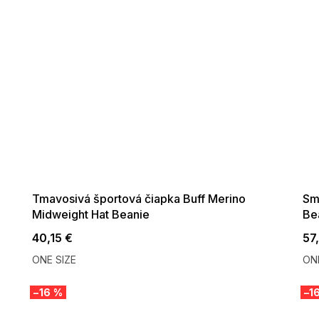
SUMMER SALE -35% ?
SUMM
G_SUMMER35:35:EUR:P:f!2026-
G_SUMMER
08-04-09:01,2026-08-10-
08-04-
09:00
Tmavosivá športová čiapka Buff Merino
Smo
Midweight Hat Beanie
Be
40,15 €
57
ONE SIZE
ONE
–16 %
–1