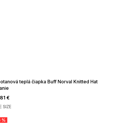
ER SALE -35% ?
35:35:EUR:P:f!2026-
09:01,2026-08-10-
09:00
tanová teplá čiapka Buff Norval Knitted Hat
anie
,81 €
 SIZE
6 %