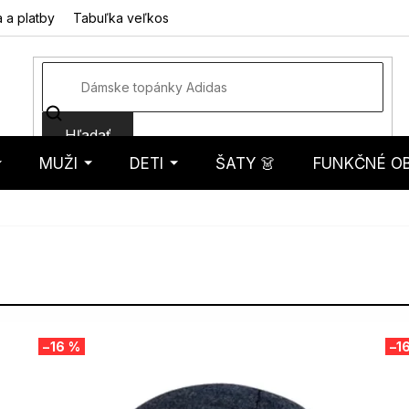
 a platby
Tabuľka veľkostí
Fotorecenzie
Hodnotenie obcho
Hľadať
MUŽI
DETI
ŠATY 👗
FUNKČNÉ OB
košík
–16 %
–1