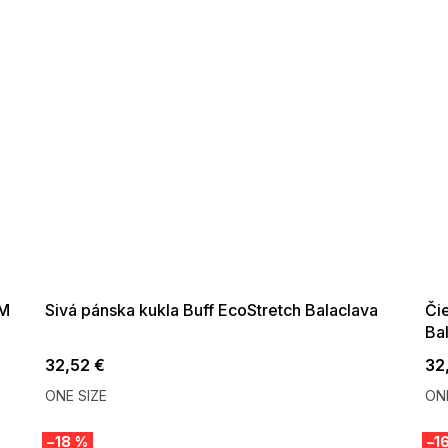
SUMMER SALE -35% ?
SUMM
G_SUMMER35:35:EUR:P:f!2026-
G_SUMMER
08-04-09:01,2026-08-10-
08-04-
09:00
/M
Sivá pánska kukla Buff EcoStretch Balaclava
Či
Ba
32,52 €
32
ONE SIZE
ONE
–18 %
–1