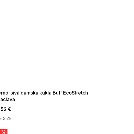
ER SALE -35% ?
35:35:EUR:P:f!2026-
09:01,2026-08-10-
09:00
erno-sivá dámska kukla Buff EcoStretch
laclava
,52 €
 SIZE
6 %