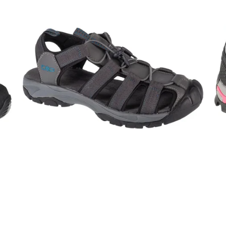
SUMMER SALE -35% ?
SUMM
G_SUMMER35:35:EUR:P:f!2026-
G_SUMMER
08-04-09:01,2026-08-10-
08-04-