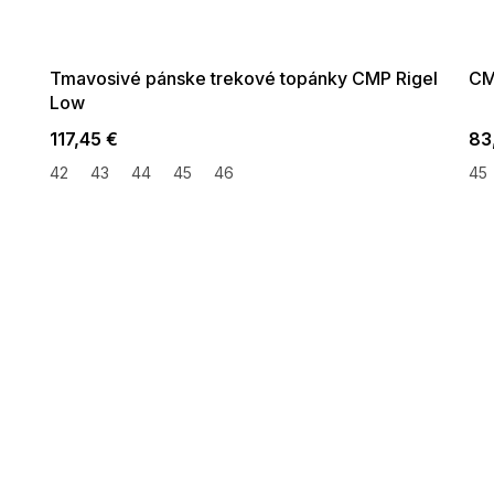
G_SUMMER35:35:EUR:P:f!2026-
G_SUMMER
08-04-09:01,2026-08-10-
08-04-
09:00
Tmavosivé pánske trekové topánky CMP Rigel
CM
Low
117,45 €
83
42
43
44
45
46
45