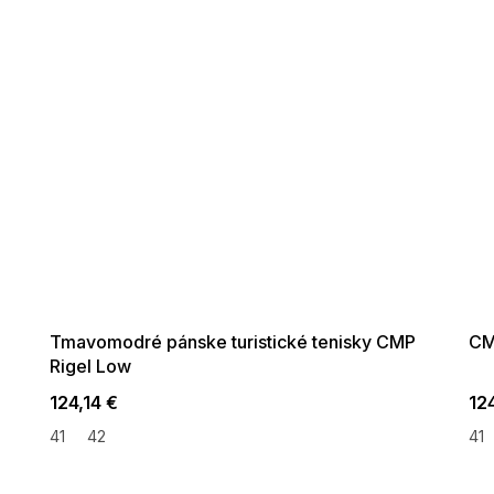
SUMMER SALE -35% ?
SUMM
G_SUMMER35:35:EUR:P:f!2026-
G_SUMMER
08-04-09:01,2026-08-10-
08-04-
09:00
Tmavomodré pánske turistické tenisky CMP
CM
Rigel Low
124,14 €
124
41
42
41