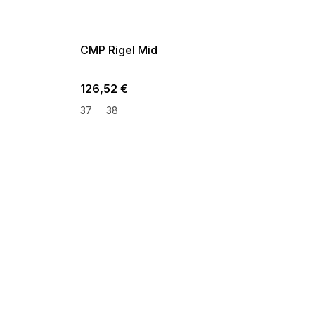
G_SUMMER35:35:EUR:P:f!2026-
08-04-09:01,2026-08-10-
09:00
CMP Rigel Mid
126,52 €
37
38