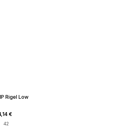
ER SALE -35% ?
35:35:EUR:P:f!2026-
09:01,2026-08-10-
09:00
P Rigel Low
,14 €
42