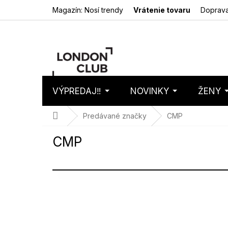
Prejsť
Magazín: Nosí trendy
Vrátenie tovaru
Doprava
na
obsah
VÝPREDAJ‼️
NOVINKY
ŽENY
Nákupný
Prázdny 
košík
Domov
Predávané značky
CMP
CMP
V
ý
p
i