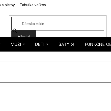
 a platby
Tabuľka veľkostí
Fotorecenzie
Hodnotenie obcho
Hľadať
MUŽI
DETI
ŠATY 👗
FUNKČNÉ OB
košík