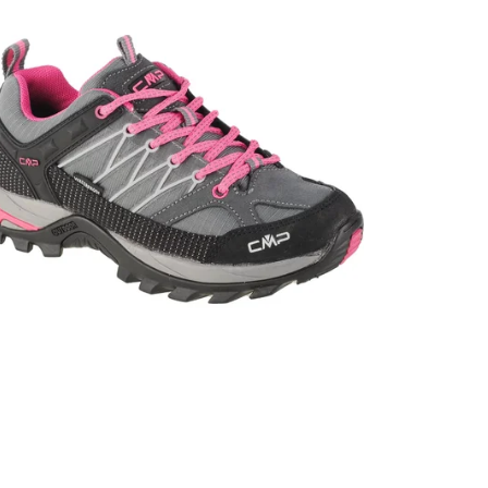
ER SALE -35% ?
35:35:EUR:P:f!2026-
09:01,2026-08-10-