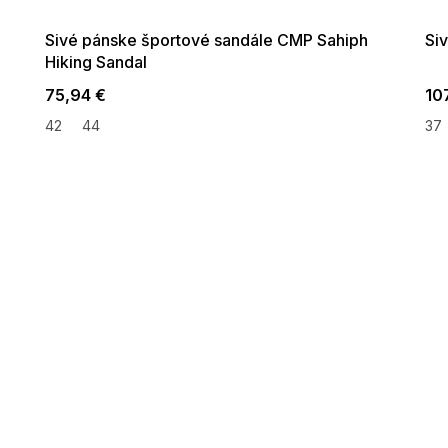
09:00
Sivé pánske športové sandále CMP Sahiph
Si
Hiking Sandal
75,94 €
10
42
44
37