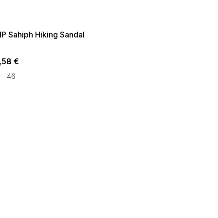
35:35:EUR:P:f!2026-
09:01,2026-08-10-
09:00
P Sahiph Hiking Sandal
,58 €
46