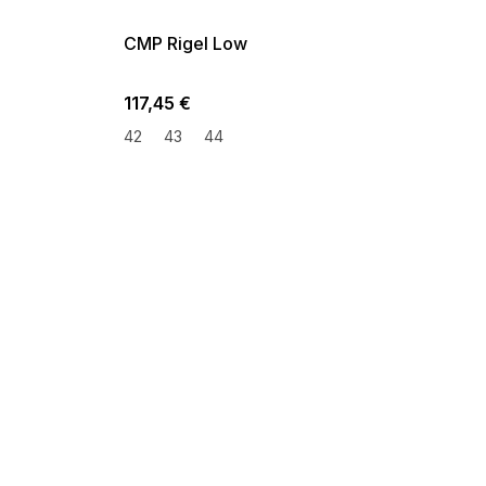
09:00
CMP Rigel Low
117,45 €
42
43
44