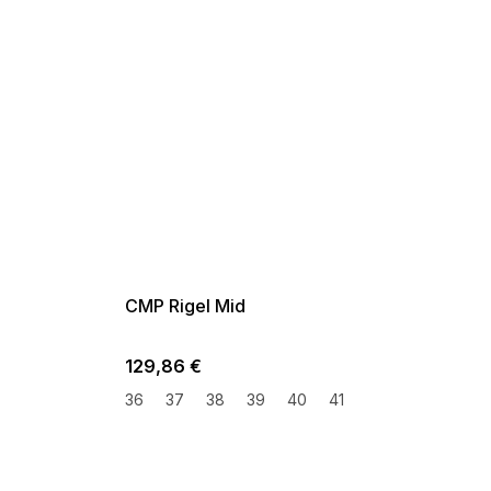
SUMMER SALE -35% ?
G_SUMMER35:35:EUR:P:f!2026-
08-04-09:01,2026-08-10-
09:00
CMP Rigel Mid
129,86 €
36
37
38
39
40
41