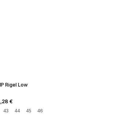
ER SALE -35% ?
35:35:EUR:P:f!2026-
09:01,2026-08-10-
09:00
P Rigel Low
1,28 €
43
44
45
46