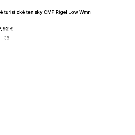
09:00
vé turistické tenisky CMP Rigel Low Wmn
7,92 €
38