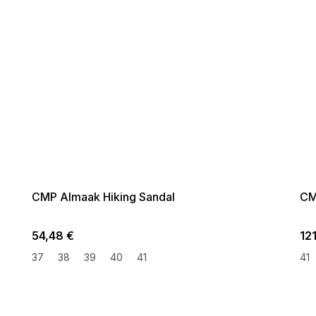
SUMMER SALE -35% ?
SUMM
G_SUMMER35:35:EUR:P:f!2026-
G_SUMMER
08-04-09:01,2026-08-10-
08-04-
09:00
CMP Almaak Hiking Sandal
CM
54,48 €
12
37
38
39
40
41
41