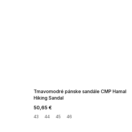
SUMMER SALE -35% ?
G_SUMMER35:35:EUR:P:f!2026-
08-04-09:01,2026-08-10-
09:00
Tmavomodré pánske sandále CMP Hamal
Hiking Sandal
50,65 €
43
44
45
46