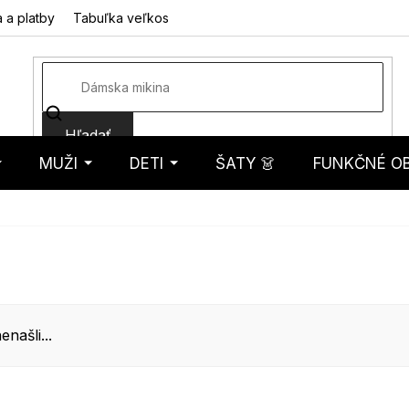
 a platby
Tabuľka veľkostí
Fotorecenzie
Hodnotenie obcho
Hľadať
MUŽI
DETI
ŠATY 👗
FUNKČNÉ OB
košík
enašli...