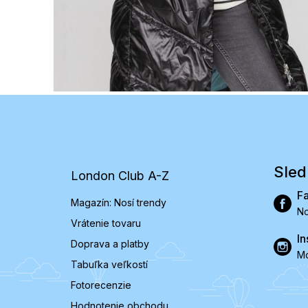
Z
á
p
ä
t
Sled
London Club A-Z
i
e
F
Magazín: Nosí trendy
No
Vrátenie tovaru
In
Doprava a platby
Mó
Tabuľka veľkostí
Fotorecenzie
Hodnotenie obchodu