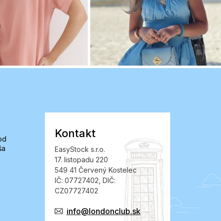
Kontakt
od
ša
EasyStock s.r.o.
17. listopadu 220
549 41 Červený Kostelec
IČ: 07727402, DIČ:
CZ07727402
info@londonclub.sk