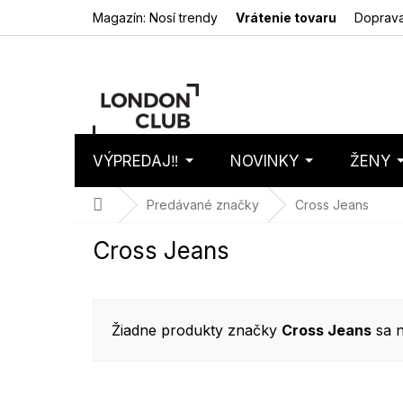
Prejsť
Magazín: Nosí trendy
Vrátenie tovaru
Doprava
na
obsah
VÝPREDAJ‼️
NOVINKY
ŽENY
Nákupný
Prázdny 
košík
Domov
Predávané značky
Cross Jeans
Cross Jeans
Žiadne produkty značky
Cross Jeans
sa n