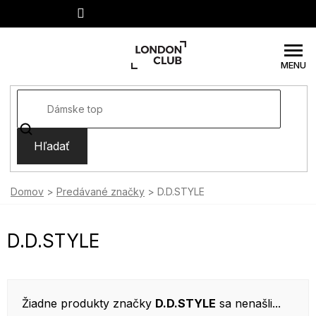
Prejsť
na
obsah
Hľadať
Domov
Predávané značky
D.D.STYLE
D.D.STYLE
Žiadne produkty značky
D.D.STYLE
sa nenašli...