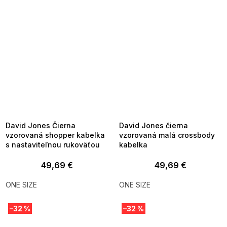
SUMMER SALE -35% ?
SUMMER SALE -35% ?
MMER35:35:EUR:P:f!2026-
G_SUMMER35:35:EUR:P:f!2026-
8-04-09:01,2026-08-10-
08-04-09:01,2026-08-10-
09:00
09:00
David Jones Čierna
David Jones čierna
vzorovaná shopper kabelka
vzorovaná malá crossbody
s nastaviteľnou rukoväťou
kabelka
49,69 €
49,69 €
ONE SIZE
ONE SIZE
–32 %
–32 %