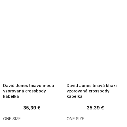
SUMMER SALE -35% ?
SUMMER SALE -35% ?
MMER35:35:EUR:P:f!2026-
G_SUMMER35:35:EUR:P:f!2026-
8-04-09:01,2026-08-10-
08-04-09:01,2026-08-10-
09:00
09:00
David Jones tmavohnedá
David Jones tmavá khaki
vzorovaná crossbody
vzorovaná crossbody
kabelka
kabelka
35,39 €
35,39 €
ONE SIZE
ONE SIZE