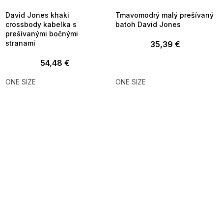
09:00
09:00
David Jones khaki
Tmavomodrý malý prešívaný
crossbody kabelka s
batoh David Jones
prešívanými bočnými
stranami
35,39 €
54,48 €
ONE SIZE
ONE SIZE