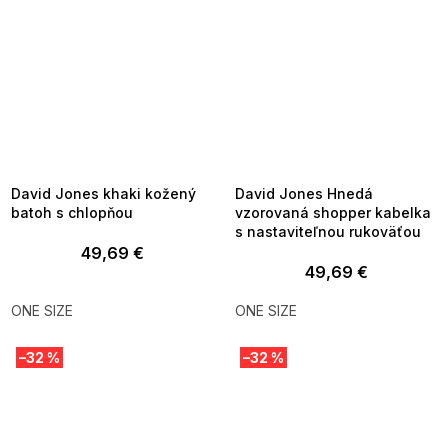
SUMMER SALE -35% ?
SUMMER SALE -35% ?
MMER35:35:EUR:P:f!2026-
G_SUMMER35:35:EUR:P:f!2026-
8-04-09:01,2026-08-10-
08-04-09:01,2026-08-10-
09:00
09:00
David Jones khaki kožený
David Jones Hnedá
batoh s chlopňou
vzorovaná shopper kabelka
s nastaviteľnou rukoväťou
49,69 €
49,69 €
ONE SIZE
ONE SIZE
–32 %
–32 %