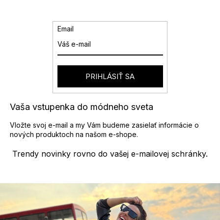
k
c
o
i
v
e
Email
a
p
n
r
i
v
e
k
y
PRIHLÁSIŤ SA
v
ý
p
Vaša vstupenka do módneho sveta
i
s
Vložte svoj e-mail a my Vám budeme zasielať informácie o
u
nových produktoch na našom e-shope.
Trendy novinky rovno do vašej e-mailovej schránky.