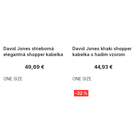
SUMMER SALE -35% ?
SUMMER SALE -35% ?
MMER35:35:EUR:P:f!2026-
G_SUMMER35:35:EUR:P:f!2026-
8-04-09:01,2026-08-10-
08-04-09:01,2026-08-10-
09:00
09:00
David Jones strieborná
David Jones khaki shopper
elegantná shopper kabelka
kabelka s hadím vzorom
49,69 €
44,93 €
ONE SIZE
ONE SIZE
–32 %