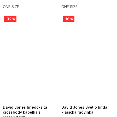
ONE SIZE
ONE SIZE
–32 %
–16 %
SUMMER SALE -35% ?
SUMMER SALE -35% ?
MMER35:35:EUR:P:f!2026-
G_SUMMER35:35:EUR:P:f!2026-
8-04-09:01,2026-08-10-
08-04-09:01,2026-08-10-
09:00
09:00
David Jones hnedo-žltá
David Jones Svetlo hndá
crossbody kabelka s
klasická ľadvinka