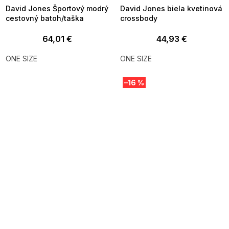
David Jones Športový modrý
David Jones biela kvetinová
cestovný batoh/taška
crossbody
64,01 €
44,93 €
ONE SIZE
ONE SIZE
–16 %
SUMMER SALE -35% ?
SUMMER SALE -35% ?
MMER35:35:EUR:P:f!2026-
G_SUMMER35:35:EUR:P:f!2026-