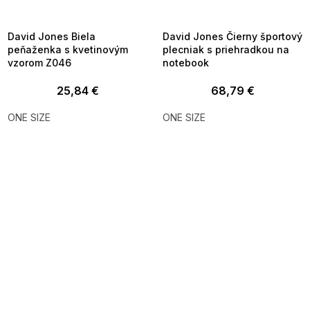
8-04-09:01,2026-08-10-
08-04-09:01,2026-08-10-
09:00
09:00
David Jones Biela
David Jones Čierny športový
peňaženka s kvetinovým
plecniak s priehradkou na
vzorom Z046
notebook
25,84 €
68,79 €
ONE SIZE
ONE SIZE