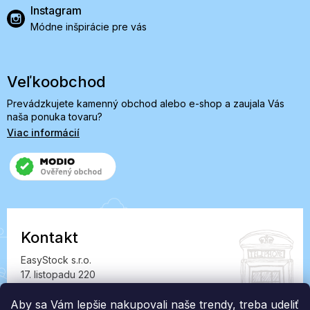
Instagram
Módne inšpirácie pre vás
Veľkoobchod
Prevádzkujete kamenný obchod alebo e-shop a zaujala Vás
naša ponuka tovaru?
Viac informácií
Kontakt
EasyStock s.r.o.
17. listopadu 220
549 41 Červený Kostelec
Aby sa Vám lepšie nakupovali naše trendy, treba udeliť
IČ: 07727402, DIČ: CZ07727402