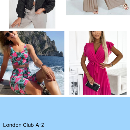
Z
á
p
ä
t
London Club A-Z