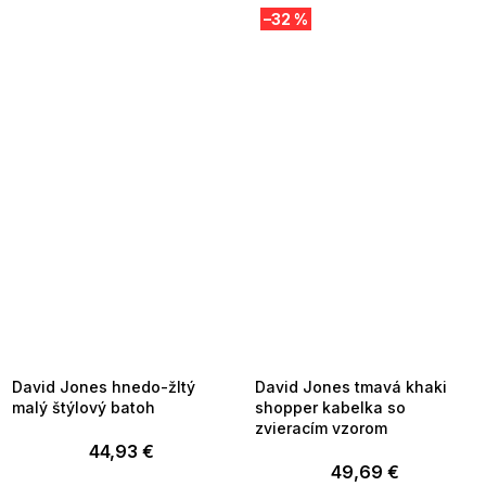
–32 %
SUMMER SALE -35% ?
SUMMER SALE -35% ?
MMER35:35:EUR:P:f!2026-
G_SUMMER35:35:EUR:P:f!2026-
8-04-09:01,2026-08-10-
08-04-09:01,2026-08-10-
09:00
09:00
David Jones hnedo-žltý
David Jones tmavá khaki
malý štýlový batoh
shopper kabelka so
zvieracím vzorom
44,93 €
49,69 €