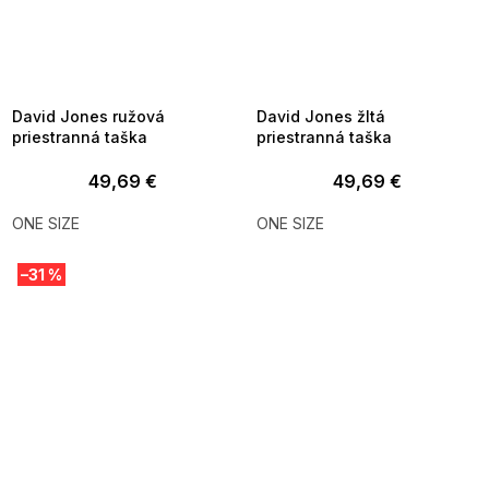
SUMMER SALE -35% ?
SUMMER SALE -35% ?
MMER35:35:EUR:P:f!2026-
G_SUMMER35:35:EUR:P:f!2026-
8-04-09:01,2026-08-10-
08-04-09:01,2026-08-10-
09:00
09:00
David Jones ružová
David Jones žltá
priestranná taška
priestranná taška
49,69 €
49,69 €
ONE SIZE
ONE SIZE
–31 %