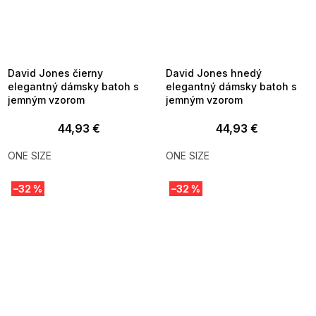
SUMMER SALE -35% ?
SUMMER SALE -35% ?
MMER35:35:EUR:P:f!2026-
G_SUMMER35:35:EUR:P:f!2026-
8-04-09:01,2026-08-10-
08-04-09:01,2026-08-10-
09:00
09:00
David Jones čierny
David Jones hnedý
elegantný dámsky batoh s
elegantný dámsky batoh s
jemným vzorom
jemným vzorom
44,93 €
44,93 €
ONE SIZE
ONE SIZE
–32 %
–32 %