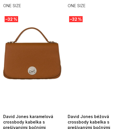
ONE SIZE
ONE SIZE
–32 %
–32 %
SUMMER SALE -35% ?
SUMMER SALE -35% ?
MMER35:35:EUR:P:f!2026-
G_SUMMER35:35:EUR:P:f!2026-
8-04-09:01,2026-08-10-
08-04-09:01,2026-08-10-
09:00
09:00
David Jones karamelová
David Jones béžová
crossbody kabelka s
crossbody kabelka s
prešívanými bočnými
prešívanými bočnými