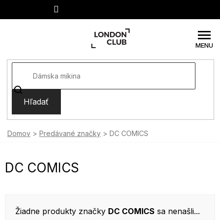
Prejsť
na
obsah
Hľadať
Domov
Predávané značky
DC COMICS
DC COMICS
Žiadne produkty značky
DC COMICS
sa nenašli...