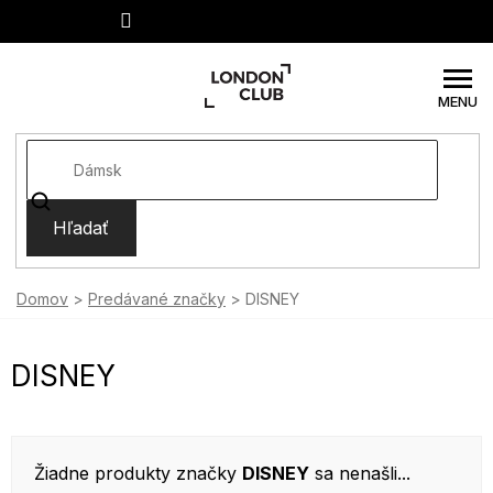
Prejsť
na
obsah
Hľadať
Domov
Predávané značky
DISNEY
DISNEY
Žiadne produkty značky
DISNEY
sa nenašli...