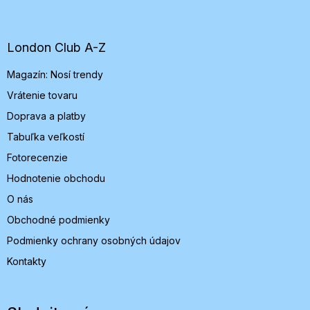
á
p
ä
t
London Club A-Z
i
Magazín: Nosí trendy
e
Vrátenie tovaru
Doprava a platby
Tabuľka veľkostí
Fotorecenzie
Hodnotenie obchodu
O nás
Obchodné podmienky
Podmienky ochrany osobných údajov
Kontakty