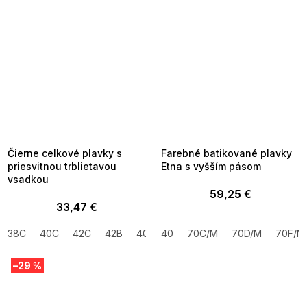
SUMMER SALE -35% ?
SUMMER SALE -35% ?
MMER35:35:EUR:P:f!2026-
G_SUMMER35:35:EUR:P:f!2026-
8-04-09:01,2026-08-10-
08-04-09:01,2026-08-10-
09:00
09:00
Čierne celkové plavky s
Farebné batikované plavky
priesvitnou trblietavou
Etna s vyšším pásom
vsadkou
59,25 €
33,47 €
38C
40C
42C
42B
40B
40
44B
70C/M
44C
70D/M
70F/M
–29 %