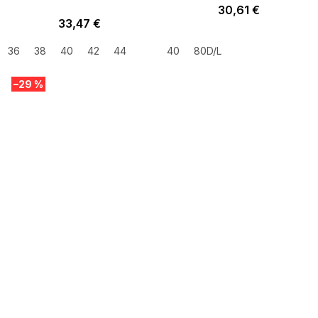
30,61 €
33,47 €
36
38
40
42
44
40
80D/L
–29 %
SUMMER SALE -35% ?
MMER35:35:EUR:P:f!2026-
8-04-09:01,2026-08-10-
09:00