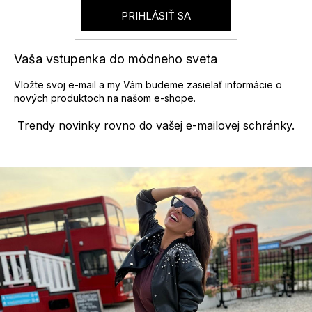
y
PRIHLÁSIŤ SA
v
ý
p
Vaša vstupenka do módneho sveta
i
s
Vložte svoj e-mail a my Vám budeme zasielať informácie o
u
nových produktoch na našom e-shope.
Trendy novinky rovno do vašej e-mailovej schránky.