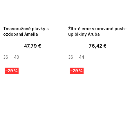
SUMMER SALE -35% ?
SUMMER SALE -35% ?
MMER35:35:EUR:P:f!2026-
G_SUMMER35:35:EUR:P:f!2026-
8-04-09:01,2026-08-10-
08-04-09:01,2026-08-10-
09:00
09:00
Tmavoružové plavky s
Žlto-čierne vzorované push-
ozdobami Amelia
up bikiny Aruba
47,79 €
76,42 €
36
40
36
44
–29 %
–29 %