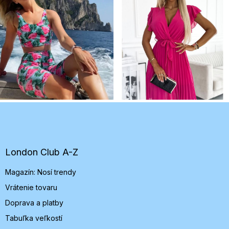
Z
á
p
ä
t
London Club A-Z
i
Magazín: Nosí trendy
e
Vrátenie tovaru
Doprava a platby
Tabuľka veľkostí