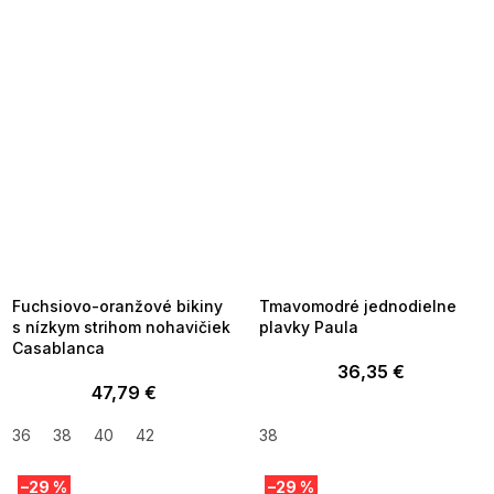
SUMMER SALE -35% ?
SUMMER SALE -35% ?
MMER35:35:EUR:P:f!2026-
G_SUMMER35:35:EUR:P:f!2026-
8-04-09:01,2026-08-10-
08-04-09:01,2026-08-10-
09:00
09:00
Fuchsiovo-oranžové bikiny
Tmavomodré jednodielne
s nízkym strihom nohavičiek
plavky Paula
Casablanca
36,35 €
47,79 €
36
38
40
42
38
–29 %
–29 %