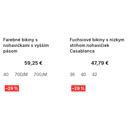
SUMMER SALE -35% ?
SUMMER SALE -35% ?
MMER35:35:EUR:P:f!2026-
G_SUMMER35:35:EUR:P:f!2026-
8-04-09:01,2026-08-10-
08-04-09:01,2026-08-10-
09:00
09:00
Farebné bikiny s
Fuchsiové bikiny s nízkym
nohavičkami s vyšším
strihom nohavičiek
pásom
Casablanca
59,25 €
47,79 €
40
70D/M
70G/M
36
40
42
–29 %
–29 %