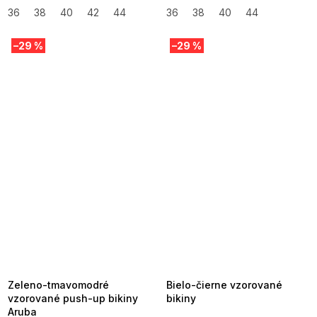
36
38
40
42
44
36
38
40
44
–29 %
–29 %
SUMMER SALE -35% ?
SUMMER SALE -35% ?
MMER35:35:EUR:P:f!2026-
G_SUMMER35:35:EUR:P:f!2026-
8-04-09:01,2026-08-10-
08-04-09:01,2026-08-10-
09:00
09:00
Zeleno-tmavomodré
Bielo-čierne vzorované
vzorované push-up bikiny
bikiny
Aruba