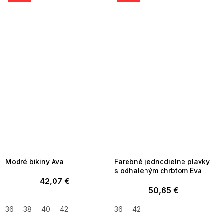
SUMMER SALE -35% ?
SUMMER SALE -35% ?
MMER35:35:EUR:P:f!2026-
G_SUMMER35:35:EUR:P:f!2026-
8-04-09:01,2026-08-10-
08-04-09:01,2026-08-10-
09:00
09:00
Modré bikiny Ava
Farebné jednodielne plavky
s odhaleným chrbtom Eva
42,07 €
50,65 €
36
38
40
42
36
42