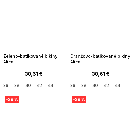
SUMMER SALE -35% ?
SUMMER SALE -35% ?
MMER35:35:EUR:P:f!2026-
G_SUMMER35:35:EUR:P:f!2026-
8-04-09:01,2026-08-10-
08-04-09:01,2026-08-10-
09:00
09:00
Zeleno-batikované bikiny
Oranžovo-batikované bikiny
Alice
Alice
30,61 €
30,61 €
36
38
40
42
44
36
38
40
42
44
–29 %
–29 %