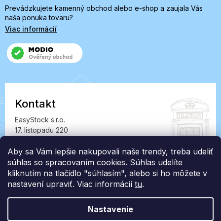
Prevádzkujete kamenný obchod alebo e-shop a zaujala Vás
naša ponuka tovaru?
Viac informácií
Kontakt
EasyStock s.r.o.
17. listopadu 220
549 41 Červený Kostelec
Aby sa Vám lepšie nakupovali naše trendy, treba udeliť
IČ: 07727402, DIČ: CZ07727402
súhlas so spracovaním cookies. Súhlas udelíte
info@londonclub.sk
kliknutím na tlačidlo "súhlasím", alebo si ho môžete v
nastavení upraviť. Viac informácií
tu
.
Nastavenie