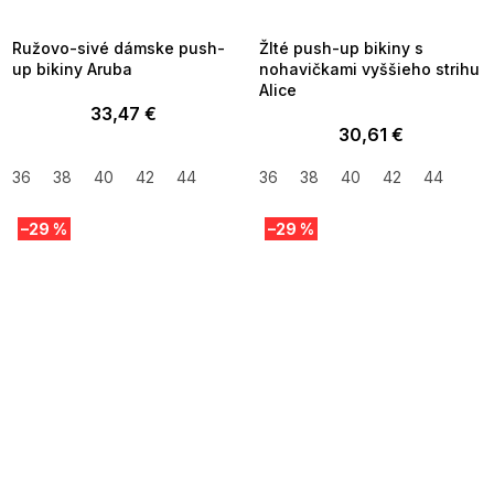
8-04-09:01,2026-08-10-
08-04-09:01,2026-08-10-
09:00
09:00
Ružovo-sivé dámske push-
Žlté push-up bikiny s
up bikiny Aruba
nohavičkami vyššieho strihu
Alice
33,47 €
30,61 €
36
38
40
42
44
36
38
40
42
44
–29 %
–29 %