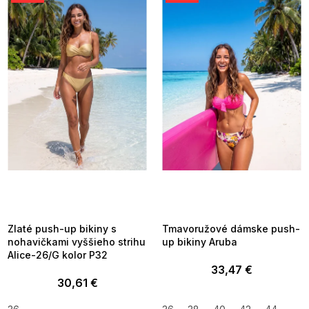
p
i
s
p
r
o
d
u
k
t
o
v
SUMMER SALE -35% ?
SUMMER SALE -35% ?
MMER35:35:EUR:P:f!2026-
G_SUMMER35:35:EUR:P:f!2026-
8-04-09:01,2026-08-10-
08-04-09:01,2026-08-10-
09:00
09:00
Zlaté push-up bikiny s
Tmavoružové dámske push-
nohavičkami vyššieho strihu
up bikiny Aruba
Alice-26/G kolor P32
33,47 €
30,61 €