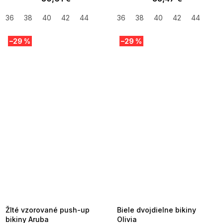
36
38
40
42
44
36
38
40
42
44
–29 %
–29 %
SUMMER SALE -35% ?
SUMMER SALE -35% ?
MMER35:35:EUR:P:f!2026-
G_SUMMER35:35:EUR:P:f!2026-
8-04-09:01,2026-08-10-
08-04-09:01,2026-08-10-
09:00
09:00
Žlté vzorované push-up
Biele dvojdielne bikiny
bikiny Aruba
Olivia