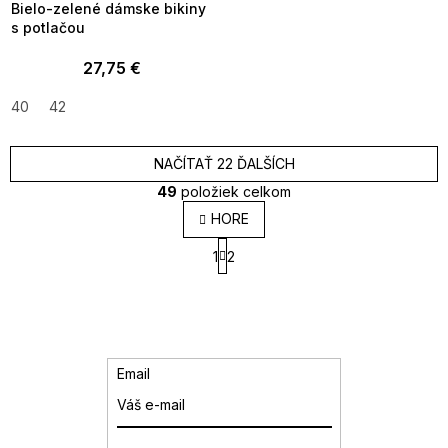
Bielo-zelené dámske bikiny
s potlačou
27,75 €
40
42
NAČÍTAŤ 22 ĎALŠÍCH
49
položiek celkom
O
HORE
v
S
l
1
2
t
á
r
d
á
a
n
k
c
o
i
v
e
Email
a
p
n
r
i
v
e
k