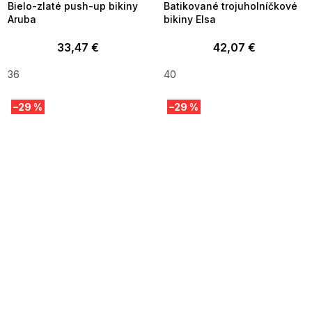
Bielo-zlaté push-up bikiny
Batikované trojuholníčkové
Aruba
bikiny Elsa
33,47 €
42,07 €
36
40
–29 %
–29 %
SUMMER SALE -35% ?
SUMMER SALE -35% ?
MMER35:35:EUR:P:f!2026-
G_SUMMER35:35:EUR:P:f!2026-